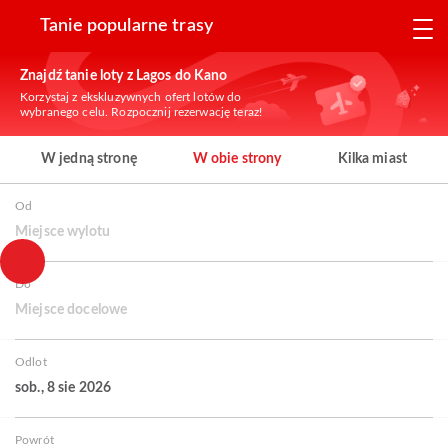
Tanie popularne trasy
Znajdź tanie loty z Lagos do Kano
Korzystaj z ekskluzywnych ofert lotów do
wybranego celu. Rozpocznij rezerwację teraz!
W jedną stronę
W obie strony
Kilka miast
Od
Miejsce wylotu
Do
Miejsce docelowe
Odlot
sob., 8 sie 2026
Powrót