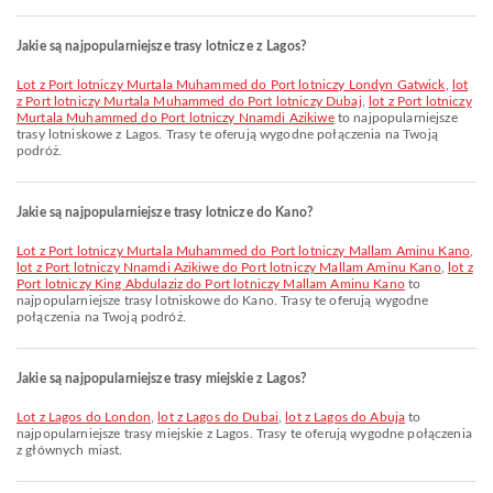
Jakie są najpopularniejsze trasy lotnicze z Lagos?
lot z Port lotniczy Murtala Muhammed do Port lotniczy Londyn Gatwick
,
lot
z Port lotniczy Murtala Muhammed do Port lotniczy Dubaj
,
lot z Port lotniczy
Murtala Muhammed do Port lotniczy Nnamdi Azikiwe
to najpopularniejsze
trasy lotniskowe z Lagos. Trasy te oferują wygodne połączenia na Twoją
podróż.
Jakie są najpopularniejsze trasy lotnicze do Kano?
lot z Port lotniczy Murtala Muhammed do Port lotniczy Mallam Aminu Kano
,
lot z Port lotniczy Nnamdi Azikiwe do Port lotniczy Mallam Aminu Kano
,
lot z
Port lotniczy King Abdulaziz do Port lotniczy Mallam Aminu Kano
to
najpopularniejsze trasy lotniskowe do Kano. Trasy te oferują wygodne
połączenia na Twoją podróż.
Jakie są najpopularniejsze trasy miejskie z Lagos?
lot z Lagos do London
,
lot z Lagos do Dubai
,
lot z Lagos do Abuja
to
najpopularniejsze trasy miejskie z Lagos. Trasy te oferują wygodne połączenia
z głównych miast.