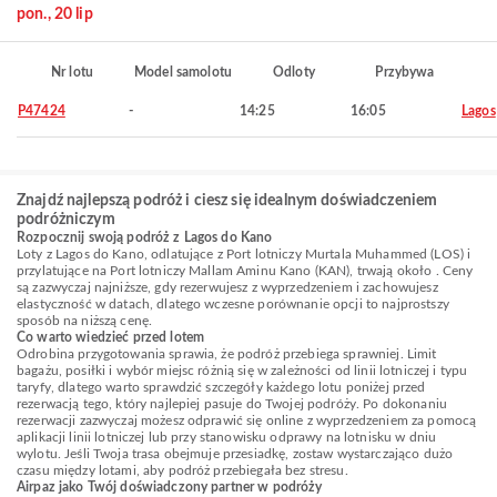
pon., 20 lip
Nr lotu
Model samolotu
Odloty
Przybywa
P47424
-
14:25
16:05
Lagos
Znajdź najlepszą podróż i ciesz się idealnym doświadczeniem
podróżniczym
Rozpocznij swoją podróż z Lagos do Kano
Loty z Lagos do Kano, odlatujące z Port lotniczy Murtala Muhammed (LOS) i
przylatujące na Port lotniczy Mallam Aminu Kano (KAN), trwają około . Ceny
są zazwyczaj najniższe, gdy rezerwujesz z wyprzedzeniem i zachowujesz
elastyczność w datach, dlatego wczesne porównanie opcji to najprostszy
sposób na niższą cenę.
Co warto wiedzieć przed lotem
Odrobina przygotowania sprawia, że podróż przebiega sprawniej. Limit
bagażu, posiłki i wybór miejsc różnią się w zależności od linii lotniczej i typu
taryfy, dlatego warto sprawdzić szczegóły każdego lotu poniżej przed
rezerwacją tego, który najlepiej pasuje do Twojej podróży. Po dokonaniu
rezerwacji zazwyczaj możesz odprawić się online z wyprzedzeniem za pomocą
aplikacji linii lotniczej lub przy stanowisku odprawy na lotnisku w dniu
wylotu. Jeśli Twoja trasa obejmuje przesiadkę, zostaw wystarczająco dużo
czasu między lotami, aby podróż przebiegała bez stresu.
Airpaz jako Twój doświadczony partner w podróży