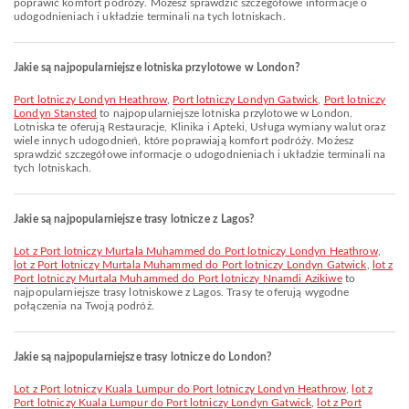
poprawić komfort podróży. Możesz sprawdzić szczegółowe informacje o
udogodnieniach i układzie terminali na tych lotniskach.
Jakie są najpopularniejsze lotniska przylotowe w London?
Port lotniczy Londyn Heathrow
,
Port lotniczy Londyn Gatwick
,
Port lotniczy
Londyn Stansted
to najpopularniejsze lotniska przylotowe w London.
Lotniska te oferują Restauracje, Klinika i Apteki, Usługa wymiany walut oraz
wiele innych udogodnień, które poprawiają komfort podróży. Możesz
sprawdzić szczegółowe informacje o udogodnieniach i układzie terminali na
tych lotniskach.
Jakie są najpopularniejsze trasy lotnicze z Lagos?
lot z Port lotniczy Murtala Muhammed do Port lotniczy Londyn Heathrow
,
lot z Port lotniczy Murtala Muhammed do Port lotniczy Londyn Gatwick
,
lot z
Port lotniczy Murtala Muhammed do Port lotniczy Nnamdi Azikiwe
to
najpopularniejsze trasy lotniskowe z Lagos. Trasy te oferują wygodne
połączenia na Twoją podróż.
Jakie są najpopularniejsze trasy lotnicze do London?
lot z Port lotniczy Kuala Lumpur do Port lotniczy Londyn Heathrow
,
lot z
Port lotniczy Kuala Lumpur do Port lotniczy Londyn Gatwick
,
lot z Port