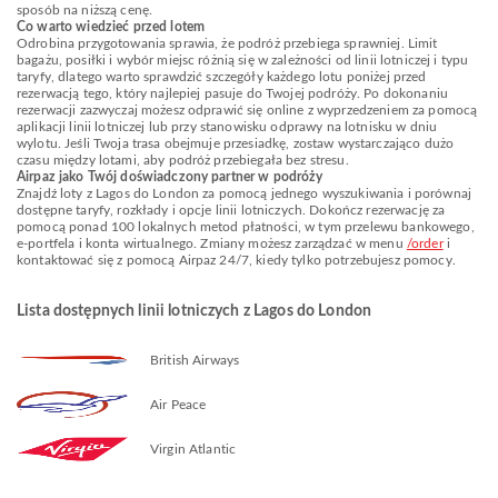
sposób na niższą cenę.
Co warto wiedzieć przed lotem
Odrobina przygotowania sprawia, że podróż przebiega sprawniej. Limit
bagażu, posiłki i wybór miejsc różnią się w zależności od linii lotniczej i typu
taryfy, dlatego warto sprawdzić szczegóły każdego lotu poniżej przed
rezerwacją tego, który najlepiej pasuje do Twojej podróży. Po dokonaniu
rezerwacji zazwyczaj możesz odprawić się online z wyprzedzeniem za pomocą
aplikacji linii lotniczej lub przy stanowisku odprawy na lotnisku w dniu
wylotu. Jeśli Twoja trasa obejmuje przesiadkę, zostaw wystarczająco dużo
czasu między lotami, aby podróż przebiegała bez stresu.
Airpaz jako Twój doświadczony partner w podróży
Znajdź loty z Lagos do London za pomocą jednego wyszukiwania i porównaj
dostępne taryfy, rozkłady i opcje linii lotniczych. Dokończ rezerwację za
pomocą ponad 100 lokalnych metod płatności, w tym przelewu bankowego,
e-portfela i konta wirtualnego. Zmiany możesz zarządzać w menu
/order
i
kontaktować się z pomocą Airpaz 24/7, kiedy tylko potrzebujesz pomocy.
Lista dostępnych linii lotniczych z Lagos do London
British Airways
Air Peace
Virgin Atlantic