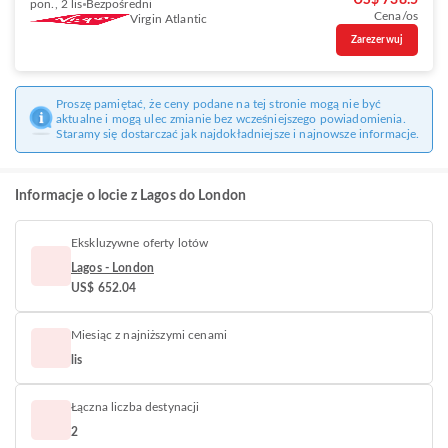
US$ 738.5
pon., 2 lis
Bezpośredni
Cena/os
Virgin Atlantic
Zarezerwuj
Proszę pamiętać, że ceny podane na tej stronie mogą nie być
aktualne i mogą ulec zmianie bez wcześniejszego powiadomienia.
Staramy się dostarczać jak najdokładniejsze i najnowsze informacje.
Informacje o locie z Lagos do London
Ekskluzywne oferty lotów
Lagos - London
US$ 652.04
Miesiąc z najniższymi cenami
lis
Łączna liczba destynacji
2