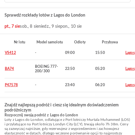
Sprawdź rozkłady lotów z Lagos do London
pt., 7 sie
sob., 8 sie
niedz., 9 sie
pon., 10 sie
Nr lotu
Model samolotu
Odloty
Przybywa
VS412
-
09:00
15:50
Lagos
BOEING 777-
BA74
22:50
05:20
Lagos
200/300
P47578
-
23:40
06:20
Lagos
Znajdź najlepszą podróż i ciesz się idealnym doświadczeniem
podróżniczym
Rozpocznij swoją podróż z Lagos do London
Loty z Lagos do London, odlatujące z Port lotniczy Murtala Muhammed (LOS)
i przylatujące na Port lotniczy Londyn City (LCY), trwają około 7h 38m. Ceny
są zazwyczaj najniższe, gdy rezerwujesz z wyprzedzeniem i zachowujesz
elastyczność w datach, dlatego wczesne porównanie opcji to najprostszy