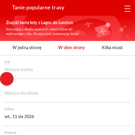
Tanie popularne trasy
Znajdź tanie loty z Lagos do London
Korzystaj z ekskluzywnych ofert lotów do
wybranego celu. Rozpocznij rezerwację teraz!
W jedną stronę
W obie strony
Kilka miast
Od
Miejsce wylotu
Do
Miejsce docelowe
Odlot
wt., 11 sie 2026
Powrót