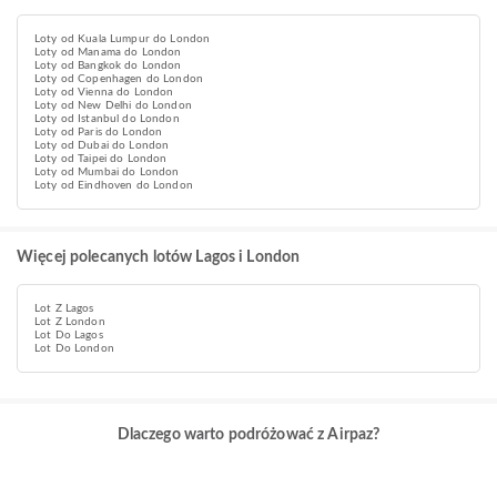
Loty od Kuala Lumpur do London
Loty od Manama do London
Loty od Bangkok do London
Loty od Copenhagen do London
Loty od Vienna do London
Loty od New Delhi do London
Loty od Istanbul do London
Loty od Paris do London
Loty od Dubai do London
Loty od Taipei do London
Loty od Mumbai do London
Loty od Eindhoven do London
Więcej polecanych lotów Lagos i London
Lot Z Lagos
Lot Z London
Lot Do Lagos
Lot Do London
Dlaczego warto podróżować z Airpaz?