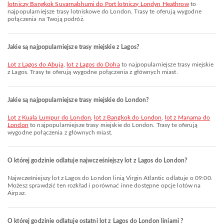
lotniczy Bangkok Suvarnabhumi do Port lotniczy Londyn Heathrow
to
najpopularniejsze trasy lotniskowe do London. Trasy te oferują wygodne
połączenia na Twoją podróż.
Jakie są najpopularniejsze trasy miejskie z Lagos?
lot z Lagos do Abuja
,
lot z Lagos do Doha
to najpopularniejsze trasy miejskie
z Lagos. Trasy te oferują wygodne połączenia z głównych miast.
Jakie są najpopularniejsze trasy miejskie do London?
lot z Kuala Lumpur do London
,
lot z Bangkok do London
,
lot z Manama do
London
to najpopularniejsze trasy miejskie do London. Trasy te oferują
wygodne połączenia z głównych miast.
O której godzinie odlatuje najwcześniejszy lot z Lagos do London?
Najwcześniejszy lot z Lagos do London linią Virgin Atlantic odlatuje o 09:00.
Możesz sprawdzić ten rozkład i porównać inne dostępne opcje lotów na
Airpaz.
O której godzinie odlatuje ostatni lot z Lagos do London liniami ?