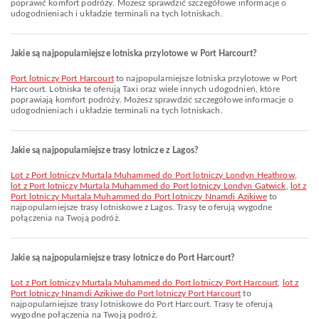
poprawić komfort podróży. Możesz sprawdzić szczegółowe informacje o
udogodnieniach i układzie terminali na tych lotniskach.
Jakie są najpopularniejsze lotniska przylotowe w Port Harcourt?
Port lotniczy Port Harcourt
to najpopularniejsze lotniska przylotowe w Port
Harcourt. Lotniska te oferują Taxi oraz wiele innych udogodnień, które
poprawiają komfort podróży. Możesz sprawdzić szczegółowe informacje o
udogodnieniach i układzie terminali na tych lotniskach.
Jakie są najpopularniejsze trasy lotnicze z Lagos?
lot z Port lotniczy Murtala Muhammed do Port lotniczy Londyn Heathrow
,
lot z Port lotniczy Murtala Muhammed do Port lotniczy Londyn Gatwick
,
lot z
Port lotniczy Murtala Muhammed do Port lotniczy Nnamdi Azikiwe
to
najpopularniejsze trasy lotniskowe z Lagos. Trasy te oferują wygodne
połączenia na Twoją podróż.
Jakie są najpopularniejsze trasy lotnicze do Port Harcourt?
lot z Port lotniczy Murtala Muhammed do Port lotniczy Port Harcourt
,
lot z
Port lotniczy Nnamdi Azikiwe do Port lotniczy Port Harcourt
to
najpopularniejsze trasy lotniskowe do Port Harcourt. Trasy te oferują
wygodne połączenia na Twoją podróż.