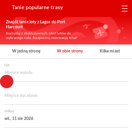
Tanie popularne trasy
Znajdź tanie loty z Lagos do Port
Harcourt
Korzystaj z ekskluzywnych ofert lotów do
wybranego celu. Rozpocznij rezerwację teraz!
W jedną stronę
W obie strony
Kilka miast
Od
Miejsce wylotu
Do
Miejsce docelowe
Odlot
wt., 11 sie 2026