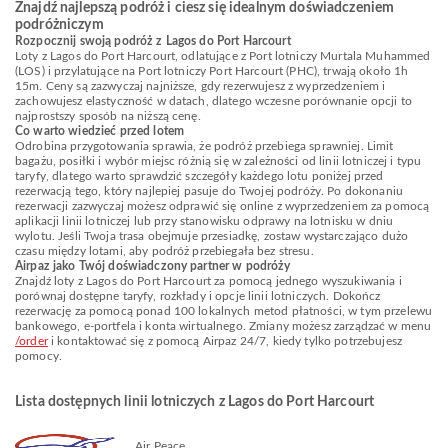
Znajdź najlepszą podróż i ciesz się idealnym doświadczeniem
podróżniczym
Rozpocznij swoją podróż z Lagos do Port Harcourt
Loty z Lagos do Port Harcourt, odlatujące z Port lotniczy Murtala Muhammed
(LOS) i przylatujące na Port lotniczy Port Harcourt (PHC), trwają około 1h
15m. Ceny są zazwyczaj najniższe, gdy rezerwujesz z wyprzedzeniem i
zachowujesz elastyczność w datach, dlatego wczesne porównanie opcji to
najprostszy sposób na niższą cenę.
Co warto wiedzieć przed lotem
Odrobina przygotowania sprawia, że podróż przebiega sprawniej. Limit
bagażu, posiłki i wybór miejsc różnią się w zależności od linii lotniczej i typu
taryfy, dlatego warto sprawdzić szczegóły każdego lotu poniżej przed
rezerwacją tego, który najlepiej pasuje do Twojej podróży. Po dokonaniu
rezerwacji zazwyczaj możesz odprawić się online z wyprzedzeniem za pomocą
aplikacji linii lotniczej lub przy stanowisku odprawy na lotnisku w dniu
wylotu. Jeśli Twoja trasa obejmuje przesiadkę, zostaw wystarczająco dużo
czasu między lotami, aby podróż przebiegała bez stresu.
Airpaz jako Twój doświadczony partner w podróży
Znajdź loty z Lagos do Port Harcourt za pomocą jednego wyszukiwania i
porównaj dostępne taryfy, rozkłady i opcje linii lotniczych. Dokończ
rezerwację za pomocą ponad 100 lokalnych metod płatności, w tym przelewu
bankowego, e-portfela i konta wirtualnego. Zmiany możesz zarządzać w menu
/order
i kontaktować się z pomocą Airpaz 24/7, kiedy tylko potrzebujesz
pomocy.
Lista dostępnych linii lotniczych z Lagos do Port Harcourt
Air Peace