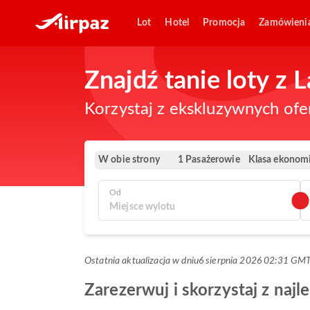
Lot
Hotel
Promocja
Zamówieni
Znajdź tanie loty z
Korzystaj z ekskluzywnych ofe
W obie strony
Klasa ekonom
1 Pasażerowie
Od
Ostatnia aktualizacja w dniu
6 sierpnia 2026 02:31 GM
Zarezerwuj i skorzystaj z naj