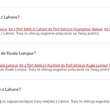
 z Lahore?
umpur
,
lot z Port lotniczy Lahore do Port lotniczy Guangzhou Baiyun
,
lot
e z Lahore. Trasy te oferują wygodne połączenia na Twoją podróż.
e do Kuala Lumpur?
Kuala Lumpur
,
lot z Port lotniczy Kuching do Port lotniczy Kuala Lumpur
,
e do Kuala Lumpur. Trasy te oferują wygodne połączenia na Twoją podró
e z Lahore?
k
to najpopularniejsze trasy miejskie z Lahore. Trasy te oferują wygodn