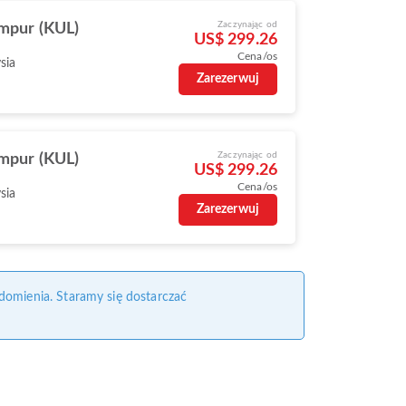
Zaczynając od
mpur (KUL)
US$ 299.26
Cena/os
sia
Zarezerwuj
Zaczynając od
mpur (KUL)
US$ 299.26
Cena/os
sia
Zarezerwuj
domienia. Staramy się dostarczać