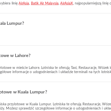
ybiera linię
AirAsia
,
Batik Air Malaysia
,
AirAsiaX
, najpopularniejszą linię
uala Lumpur?
otowe w Lahore?
ylotowe w mieście Lahore. Lotniska te oferują Taxi, Restauracje, Wózek 
łowe informacje o udogodnieniach i układzie terminali na tych lotnis
ylotowe w Kuala Lumpur?
niska przylotowe w Kuala Lumpur. Lotniska te oferują Restauracje, Wóze
y. Możesz sprawdzić szczegółowe informacje o udogodnieniach i układz