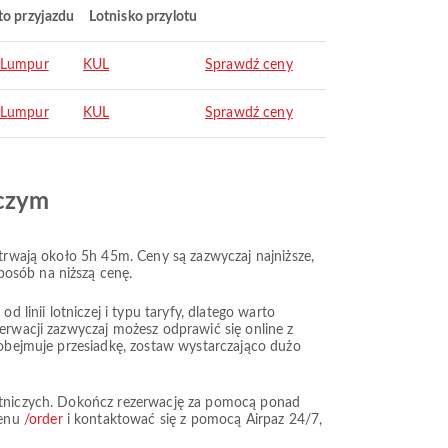
to przyjazdu
Lotnisko przylotu
 Lumpur
KUL
Sprawdź ceny
 Lumpur
KUL
Sprawdź ceny
iczym
 trwają około 5h 45m. Ceny są zazwyczaj najniższe,
posób na niższą cenę.
 linii lotniczej i typu taryfy, dlatego warto
zerwacji zazwyczaj możesz odprawić się online z
a obejmuje przesiadkę, zostaw wystarczająco dużo
 lotniczych. Dokończ rezerwację za pomocą ponad
menu
/order
i kontaktować się z pomocą Airpaz 24/7,