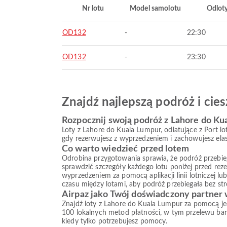
Nr lotu
Model samolotu
Odlot
OD132
-
22:30
OD132
-
23:30
Znajdź najlepszą podróż i ci
Rozpocznij swoją podróż z Lahore do Ku
Loty z Lahore do Kuala Lumpur, odlatujące z Port lo
gdy rezerwujesz z wyprzedzeniem i zachowujesz ela
Co warto wiedzieć przed lotem
Odrobina przygotowania sprawia, że podróż przebiega s
sprawdzić szczegóły każdego lotu poniżej przed reze
wyprzedzeniem za pomocą aplikacji linii lotniczej l
czasu między lotami, aby podróż przebiegała bez str
Airpaz jako Twój doświadczony partner
Znajdź loty z Lahore do Kuala Lumpur za pomocą jed
100 lokalnych metod płatności, w tym przelewu ba
kiedy tylko potrzebujesz pomocy.