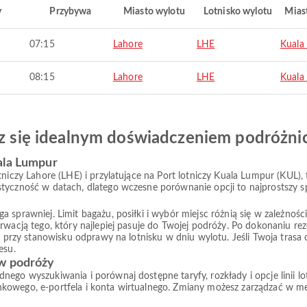
y
Przybywa
Miasto wylotu
Lotnisko wylotu
Mias
07:15
Lahore
LHE
Kuala
08:15
Lahore
LHE
Kuala
esz się idealnym doświadczeniem podróżn
ala Lumpur
tniczy Lahore (LHE) i przylatujące na Port lotniczy Kuala Lumpur (KUL),
styczność w datach, dlatego wczesne porównanie opcji to najprostszy s
prawniej. Limit bagażu, posiłki i wybór miejsc różnią się w zależności od
rwacją tego, który najlepiej pasuje do Twojej podróży. Po dokonaniu re
ub przy stanowisku odprawy na lotnisku w dniu wylotu. Jeśli Twoja tras
esu.
 w podróży
nego wyszukiwania i porównaj dostępne taryfy, rozkłady i opcje linii
nkowego, e-portfela i konta wirtualnego. Zmiany możesz zarządzać w 