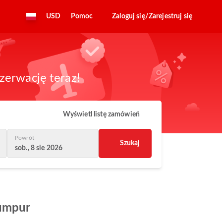
USD
Pomoc
Zaloguj się/Zarejestruj się
zerwację teraz!
Wyświetl listę zamówień
Powrót
Szukaj
sob., 8 sie 2026
Lumpur