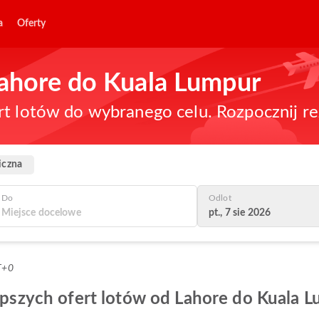
a
Oferty
 Lahore do Kuala Lumpur
rt lotów do wybranego celu. Rozpocznij re
iczna
Do
Odlot
pt., 7 sie 2026
T+0
lepszych ofert lotów od Lahore do Kuala 