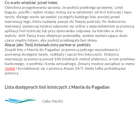
Co warto wiedzieć przed lotem
Odrobina przygotowania sprawia, że podróż przebiega sprawniej. Limit
bagażu, posiłki i wybór miejsc różnią się w zależności od linii lotniczej i typu
taryfy, dlatego warto sprawdzić szczegóły każdego lotu poniżej przed
rezerwacją tego, który najlepiej pasuje do Twojej podróży. Po dokonaniu
rezerwacji zazwyczaj możesz odprawić się online z wyprzedzeniem za pomocą
aplikacji linii lotniczej lub przy stanowisku odprawy na lotnisku w dniu
wylotu. Jeśli Twoja trasa obejmuje przesiadkę, zostaw wystarczająco dużo
czasu między lotami, aby podróż przebiegała bez stresu.
Airpaz jako Twój doświadczony partner w podróży
Znajdź loty z Manila do Pagadian za pomocą jednego wyszukiwania i
porównaj dostępne taryfy, rozkłady i opcje linii lotniczych. Dokończ
rezerwację za pomocą ponad 100 lokalnych metod płatności, w tym przelewu
bankowego, e-portfela i konta wirtualnego. Zmiany możesz zarządzać w menu
/order
i kontaktować się z pomocą Airpaz 24/7, kiedy tylko potrzebujesz
pomocy.
Lista dostępnych linii lotniczych z Manila do Pagadian
Cebu Pacific