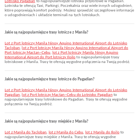
Lotnisko Pagadian
to najpopularniejsze lotniska przylotowe w Pagadian.
Lotniska te oferują Taxi, Parkingi, Poczekalnia oraz wiele innych udogodnień,
które poprawiają komfort podróży. Możesz sprawdzić szczegółowe informacje
o udogodnieniach i układzie terminali na tych lotniskach.
Jakie są najpopularniejsze trasy lotnicze z Manila?
lot z Port lotniczy Manila Ninoy Aquino International Airport do Lotnisko
Tacloban
,
lot z Port lotniczy Manila Ninoy Aquino International Airport do
Port lotniczy Mactan–Cebu
,
lot z Port lotniczy Manila Ninoy Aquino
International Airport do Port lotniczy Iloilo
to najpopularniejsze trasy
lotniskowe z Manila. Trasy te oferują wygodne połączenia na Twoją podróż.
Jakie są najpopularniejsze trasy lotnicze do Pagadian?
lot z Port lotniczy Manila Ninoy Aquino International Airport do Lotnisko
Pagadian
,
lot z Port lotniczy Mactan–Cebu do Lotnisko Pagadian
to
najpopularniejsze trasy lotniskowe do Pagadian. Trasy te oferują wygodne
połączenia na Twoją podróż.
Jakie są najpopularniejsze trasy miejskie z Manila?
lot z Manila do Tacloban
,
lot z Manila do Cebu
,
lot z Manila do Iloilo
to
najpopularniejsze trasy miejskie z Manila. Trasy te oferują wygodne