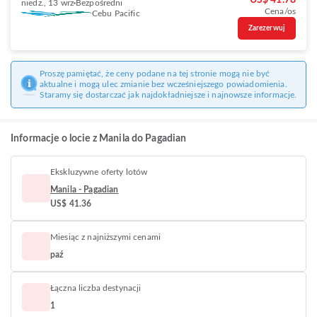
US$ 41.78
niedz., 13 wrz
Bezpośredni
Cena/os
Cebu Pacific
Zarezerwuj
Proszę pamiętać, że ceny podane na tej stronie mogą nie być
aktualne i mogą ulec zmianie bez wcześniejszego powiadomienia.
Staramy się dostarczać jak najdokładniejsze i najnowsze informacje.
Informacje o locie z Manila do Pagadian
Ekskluzywne oferty lotów
Manila - Pagadian
US$ 41.36
Miesiąc z najniższymi cenami
paź
Łączna liczba destynacji
1