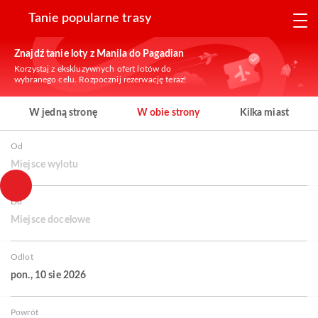
Tanie popularne trasy
Znajdź tanie loty z Manila do Pagadian
Korzystaj z ekskluzywnych ofert lotów do
wybranego celu. Rozpocznij rezerwację teraz!
W jedną stronę
W obie strony
Kilka miast
Od
Miejsce wylotu
Do
Miejsce docelowe
Odlot
pon., 10 sie 2026
Powrót