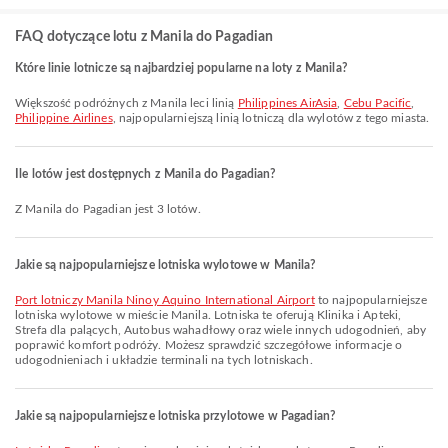
FAQ dotyczące lotu z Manila do Pagadian
Które linie lotnicze są najbardziej popularne na loty z Manila?
Większość podróżnych z Manila leci linią
Philippines AirAsia
,
Cebu Pacific
,
Philippine Airlines
, najpopularniejszą linią lotniczą dla wylotów z tego miasta.
Ile lotów jest dostępnych z Manila do Pagadian?
Z Manila do Pagadian jest 3 lotów.
Jakie są najpopularniejsze lotniska wylotowe w Manila?
Port lotniczy Manila Ninoy Aquino International Airport
to najpopularniejsze
lotniska wylotowe w mieście Manila. Lotniska te oferują Klinika i Apteki,
Strefa dla palących, Autobus wahadłowy oraz wiele innych udogodnień, aby
poprawić komfort podróży. Możesz sprawdzić szczegółowe informacje o
udogodnieniach i układzie terminali na tych lotniskach.
Jakie są najpopularniejsze lotniska przylotowe w Pagadian?