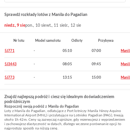
Sprawdź rozkłady lotów z Manila do Pagadian
niedz., 9 sie
pon., 10 sie
wt., 11 sie
śr., 12 sie
Nr lotu
Model samolotu
Odloty
Przybywa
5J771
-
05:10
07:00
Manil
5J3443
-
08:05
09:45
Manil
5J773
-
13:15
15:00
Manil
Znajdź najlepszą podróż i ciesz się idealnym doświadczeniem
podróżniczym
Rozpocznij swoją podróż z Manila do Pagadian
Loty z Manila do Pagadian, odlatujące z Port lotniczy Manila Ninoy Aquino
International Airport (MNL) i przylatujące na Lotnisko Pagadian (PAG), trwają
około 1h 42m. Ceny są zazwyczaj najniższe, gdy rezerwujesz z wyprzedzeniem
i zachowujesz elastyczność w datach, dlatego wczesne porównanie opcji to
najprostszy sposób na niższą cenę.