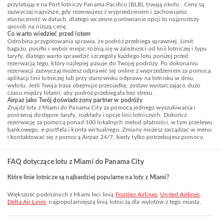
przylatujące na Port lotniczy Panama Pacifico (BLB), trwają około . Ceny są
zazwyczaj najniższe, gdy rezerwujesz z wyprzedzeniem i zachowujesz
elastyczność w datach, dlatego wczesne porównanie opcji to najprostszy
sposób na niższą cenę.
Co warto wiedzieć przed lotem
Odrobina przygotowania sprawia, że podróż przebiega sprawniej. Limit
bagażu, posiłki i wybór miejsc różnią się w zależności od linii lotniczej i typu
taryfy, dlatego warto sprawdzić szczegóły każdego lotu poniżej przed
rezerwacją tego, który najlepiej pasuje do Twojej podróży. Po dokonaniu
rezerwacji zazwyczaj możesz odprawić się online z wyprzedzeniem za pomocą
aplikacji linii lotniczej lub przy stanowisku odprawy na lotnisku w dniu
wylotu. Jeśli Twoja trasa obejmuje przesiadkę, zostaw wystarczająco dużo
czasu między lotami, aby podróż przebiegała bez stresu.
Airpaz jako Twój doświadczony partner w podróży
Znajdź loty z Miami do Panama City za pomocą jednego wyszukiwania i
porównaj dostępne taryfy, rozkłady i opcje linii lotniczych. Dokończ
rezerwację za pomocą ponad 100 lokalnych metod płatności, w tym przelewu
bankowego, e-portfela i konta wirtualnego. Zmiany możesz zarządzać w menu
i kontaktować się z pomocą Airpaz 24/7, kiedy tylko potrzebujesz pomocy.
FAQ dotyczące lotu z Miami do Panama City
Które linie lotnicze są najbardziej popularne na loty z Miami?
Większość podróżnych z Miami leci linią
Frontier Airlines
,
United Airlines
,
Delta Air Lines
, najpopularniejszą linią lotniczą dla wylotów z tego miasta.