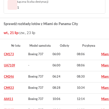
Łączna liczba destynacji
1
Sprawdź rozkłady lotów z Miami do Panama City
wt., 21 lip
czw., 23 lip
Nr lotu
Model samolotu
Odloty
Przybywa
CM173
Boeing 737
06:00
08:06
Miam
UA7109
-
06:00
08:06
Miam
CM246
Boeing 737
06:24
08:30
Miam
CM433
Boeing 737
08:28
10:34
Miam
AA411
Boeing 737
10:06
12:14
Miam