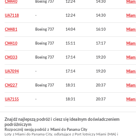
CM440
Boeing 737
12:24
14:30
Miam
UA7118
-
12:24
14:30
Miam
CM481
Boeing 737
14:04
16:10
Miam
CM410
Boeing 737
15:11
17:17
Miam
CM333
Boeing 737
17:14
19:20
Miam
UA7094
-
17:14
19:20
Miam
CM227
Boeing 737
18:31
20:37
Miam
UA7155
-
18:31
20:37
Miam
Znajdź najlepszą podróż i ciesz się idealnym doświadczeniem
podróżniczym
Rozpocznij swoją podróż z Miami do Panama City
Loty z Miami do Panama City, odlatujące z Port lotniczy Miami (MIA) i