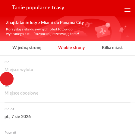
Tanie popularne trasy
Znajdź tanie loty z Miami do Panama City
Korzystaj z ekskluzywnych ofert lotów do
wybranego celu. Rozpocznij rezerwację teraz!
W jedną stronę
W obie strony
Kilka miast
Od
Miejsce wylotu
Do
Miejsce docelowe
Odlot
pt., 7 sie 2026
Powrót