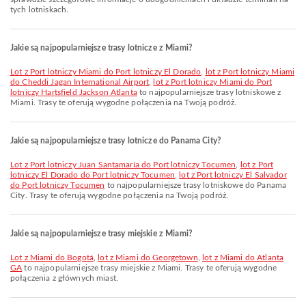
tych lotniskach.
Jakie są najpopularniejsze trasy lotnicze z Miami?
lot z Port lotniczy Miami do Port lotniczy El Dorado
,
lot z Port lotniczy Miami
do Cheddi Jagan International Airport
,
lot z Port lotniczy Miami do Port
lotniczy Hartsfield Jackson Atlanta
to najpopularniejsze trasy lotniskowe z
Miami. Trasy te oferują wygodne połączenia na Twoją podróż.
Jakie są najpopularniejsze trasy lotnicze do Panama City?
lot z Port lotniczy Juan Santamaría do Port lotniczy Tocumen
,
lot z Port
lotniczy El Dorado do Port lotniczy Tocumen
,
lot z Port lotniczy El Salvador
do Port lotniczy Tocumen
to najpopularniejsze trasy lotniskowe do Panama
City. Trasy te oferują wygodne połączenia na Twoją podróż.
Jakie są najpopularniejsze trasy miejskie z Miami?
lot z Miami do Bogotá
,
lot z Miami do Georgetown
,
lot z Miami do Atlanta
GA
to najpopularniejsze trasy miejskie z Miami. Trasy te oferują wygodne
połączenia z głównych miast.