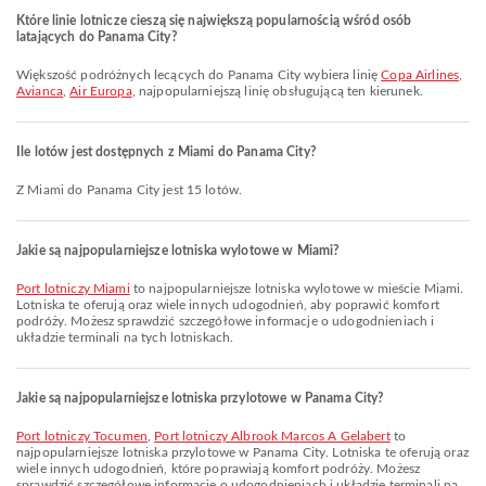
Które linie lotnicze cieszą się największą popularnością wśród osób
latających do Panama City?
Większość podróżnych lecących do Panama City wybiera linię
Copa Airlines
,
Avianca
,
Air Europa
, najpopularniejszą linię obsługującą ten kierunek.
Ile lotów jest dostępnych z Miami do Panama City?
Z Miami do Panama City jest 15 lotów.
Jakie są najpopularniejsze lotniska wylotowe w Miami?
Port lotniczy Miami
to najpopularniejsze lotniska wylotowe w mieście Miami.
Lotniska te oferują oraz wiele innych udogodnień, aby poprawić komfort
podróży. Możesz sprawdzić szczegółowe informacje o udogodnieniach i
układzie terminali na tych lotniskach.
Jakie są najpopularniejsze lotniska przylotowe w Panama City?
Port lotniczy Tocumen
,
Port lotniczy Albrook Marcos A Gelabert
to
najpopularniejsze lotniska przylotowe w Panama City. Lotniska te oferują oraz
wiele innych udogodnień, które poprawiają komfort podróży. Możesz
sprawdzić szczegółowe informacje o udogodnieniach i układzie terminali na