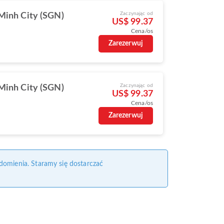
Zaczynając od
Minh City (SGN)
US$ 99.37
Cena/os
Zarezerwuj
Zaczynając od
Minh City (SGN)
US$ 99.37
Cena/os
Zarezerwuj
domienia. Staramy się dostarczać