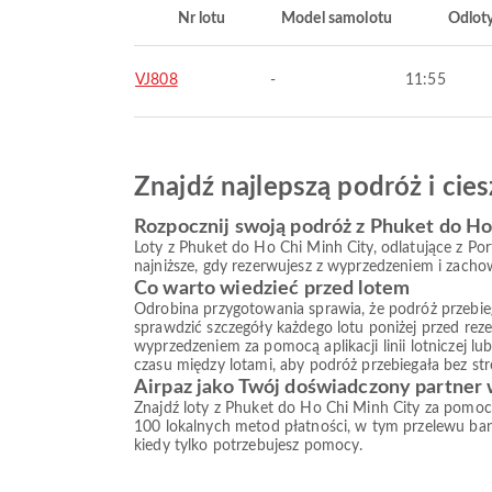
Nr lotu
Model samolotu
Odlot
VJ808
-
11:55
Znajdź najlepszą podróż i ci
Rozpocznij swoją podróż z Phuket do Ho
Loty z Phuket do Ho Chi Minh City, odlatujące z Por
najniższe, gdy rezerwujesz z wyprzedzeniem i zacho
Co warto wiedzieć przed lotem
Odrobina przygotowania sprawia, że podróż przebiega s
sprawdzić szczegóły każdego lotu poniżej przed reze
wyprzedzeniem za pomocą aplikacji linii lotniczej l
czasu między lotami, aby podróż przebiegała bez str
Airpaz jako Twój doświadczony partner
Znajdź loty z Phuket do Ho Chi Minh City za pomocą
100 lokalnych metod płatności, w tym przelewu ba
kiedy tylko potrzebujesz pomocy.