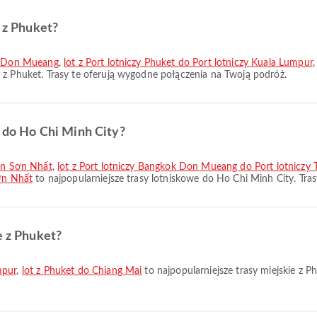
e z Phuket?
ok Don Mueang
,
lot z Port lotniczy Phuket do Port lotniczy Kuala Lumpur
e z Phuket. Trasy te oferują wygodne połączenia na Twoją podróż.
e do Ho Chi Minh City?
Tân Sơn Nhất
,
lot z Port lotniczy Bangkok Don Mueang do Port lotniczy
Sơn Nhất
to najpopularniejsze trasy lotniskowe do Ho Chi Minh City. Tra
e z Phuket?
mpur
,
lot z Phuket do Chiang Mai
to najpopularniejsze trasy miejskie z P