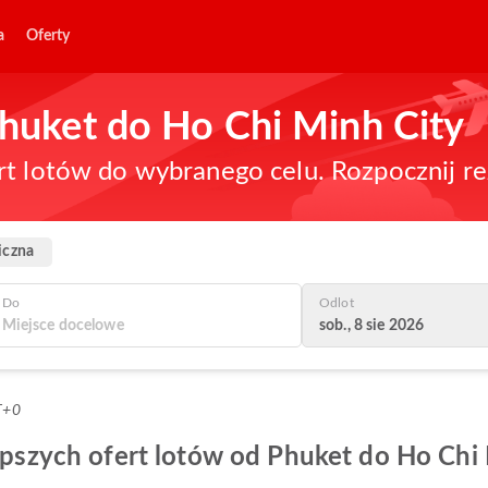
a
Oferty
 Phuket do Ho Chi Minh City
rt lotów do wybranego celu. Rozpocznij re
iczna
Do
Odlot
sob., 8 sie 2026
T+0
lepszych ofert lotów od Phuket do Ho Chi