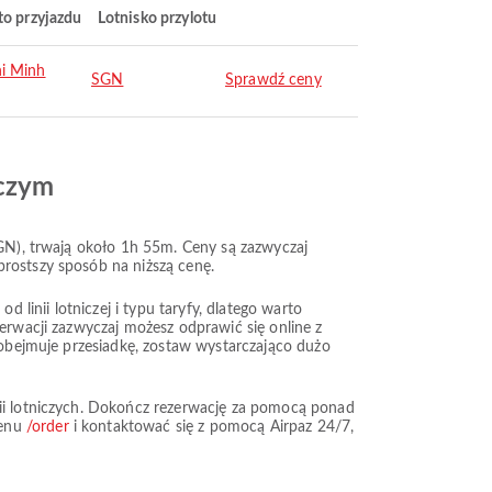
to przyjazdu
Lotnisko przylotu
i Minh
SGN
Sprawdź ceny
iczym
SGN), trwają około 1h 55m. Ceny są zazwyczaj
prostszy sposób na niższą cenę.
 linii lotniczej i typu taryfy, dlatego warto
zerwacji zazwyczaj możesz odprawić się online z
a obejmuje przesiadkę, zostaw wystarczająco dużo
nii lotniczych. Dokończ rezerwację za pomocą ponad
menu
/order
i kontaktować się z pomocą Airpaz 24/7,