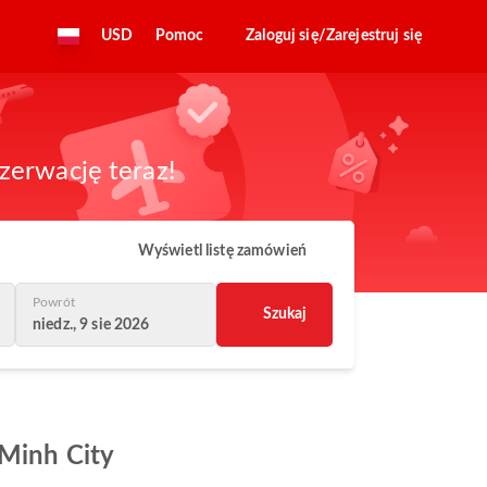
USD
Pomoc
Zaloguj się/Zarejestruj się
zerwację teraz!
Wyświetl listę zamówień
Powrót
Szukaj
niedz., 9 sie 2026
 Minh City