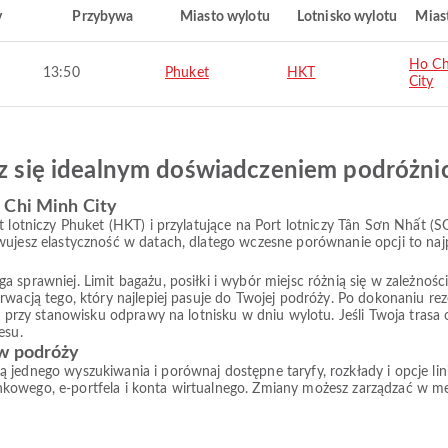
y
Przybywa
Miasto wylotu
Lotnisko wylotu
Mias
Ho Ch
13:50
Phuket
HKT
City
esz się idealnym doświadczeniem podróżn
 Chi Minh City
t lotniczy Phuket (HKT) i przylatujące na Port lotniczy Tân Sơn Nhất (
wujesz elastyczność w datach, dlatego wczesne porównanie opcji to naj
prawniej. Limit bagażu, posiłki i wybór miejsc różnią się w zależności od
rwacją tego, który najlepiej pasuje do Twojej podróży. Po dokonaniu re
ub przy stanowisku odprawy na lotnisku w dniu wylotu. Jeśli Twoja tras
esu.
 w podróży
 jednego wyszukiwania i porównaj dostępne taryfy, rozkłady i opcje li
nkowego, e-portfela i konta wirtualnego. Zmiany możesz zarządzać w 