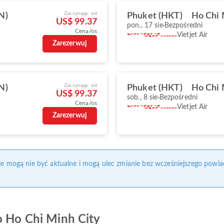
Zaczynając od
N)
Phuket (HKT)
Ho Chi 
US$ 99.37
pon., 17 sie
Bezpośredni
Cena/os
Vietjet Air
Zarezerwuj
Zaczynając od
N)
Phuket (HKT)
Ho Chi 
US$ 99.37
sob., 8 sie
Bezpośredni
Cena/os
Vietjet Air
Zarezerwuj
nie mogą nie być aktualne i mogą ulec zmianie bez wcześniejszego powia
o Ho Chi Minh City