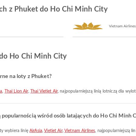
zych z Phuket do Ho Chi Minh City
Vietnam Airlines
do Ho Chi Minh City
arne na loty z Phuket?
ia
,
Thai Lion Air
,
Thai Vietjet Air
, najpopularniejszą linią lotniczą dla wyl
zą popularnością wśród osób latających do Ho Chi Minh C
y wybiera linię
AirAsia
,
Vietjet Air
,
Vietnam Airlines
, najpopularniejszą li