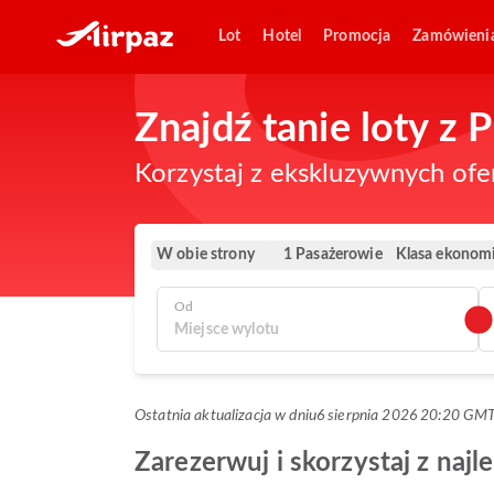
Lot
Hotel
Promocja
Zamówieni
Znajdź tanie loty z
Korzystaj z ekskluzywnych ofe
W obie strony
Klasa ekonom
1 Pasażerowie
Od
Ostatnia aktualizacja w dniu
6 sierpnia 2026 20:20 GM
Zarezerwuj i skorzystaj z naj