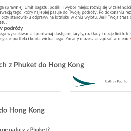
prawniej. Limit bagażu, posiłki i wybór miejsc różnią się w zależności od
rwacją tego, który najlepiej pasuje do Twojej podróży. Po dokonaniu re
ub przy stanowisku odprawy na lotnisku w dniu wylotu. Jeśli Twoja tras
esu.
 w podróży
go wyszukiwania i porównaj dostępne taryfy, rozkłady i opcje linii lo
ego, e-portfela i konta wirtualnego. Zmiany możesz zarządzać w menu
zych z Phuket do Hong Kong
Cathay Pacific
 do Hong Kong
arne na loty z Phuket?