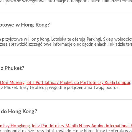
sprawdzić szczegółowe informacje o udogodnieniach i układzie terminal
zylotowe w Hong Kong?
a przylotowe w Hong Kong. Lotniska te oferują Parkingi, Sklep wolnocło
sz sprawdzić szczegółowe informacje o udogodnieniach i układzie termi
e z Phuket?
ok Don Mueang
,
lot z Port lotniczy Phuket do Port lotniczy Kuala Lumpur
e z Phuket. Trasy te oferują wygodne połączenia na Twoją podróż.
ze do Hong Kong?
lotniczy Hongkong
,
lot z Port lotniczy Manila Ninoy Aquino International
 najpopularniejsze trasy lotniskowe do Hong Kong. Trasy te oferują w