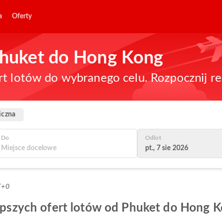
a
Oferty
 Phuket do Hong Kong
rt lotów do wybranego celu. Rozpocznij re
iczna
Do
Odlot
pt., 7 sie 2026
T+0
jlepszych ofert lotów od Phuket do Hong 