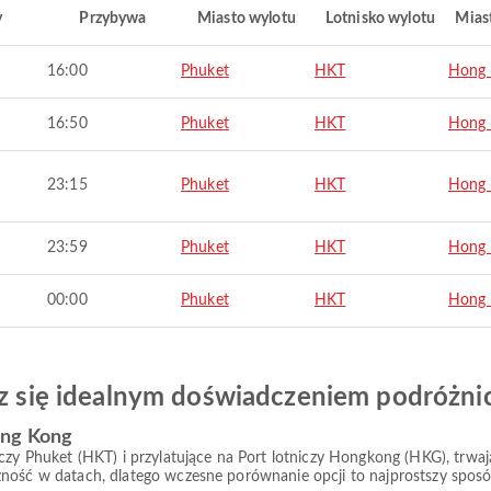
y
Przybywa
Miasto wylotu
Lotnisko wylotu
Mias
16:00
Phuket
HKT
Hong
16:50
Phuket
HKT
Hong
23:15
Phuket
HKT
Hong
23:59
Phuket
HKT
Hong
00:00
Phuket
HKT
Hong
esz się idealnym doświadczeniem podróżn
ong Kong
iczy Phuket (HKT) i przylatujące na Port lotniczy Hongkong (HKG), trwa
ność w datach, dlatego wczesne porównanie opcji to najprostszy sposó