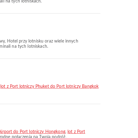
i na tych lotniskach.
wy, Hotel przy lotnisku oraz wiele innych
nali na tych lotniskach.
,
lot z Port lotniczy Phuket do Port lotniczy Bangkok
 Airport do Port lotniczy Hongkong
,
lot z Port
ygodne połączenia na Twoją podróż.