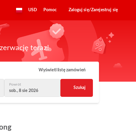
USD
Pomoc
Zaloguj się/Zarejestruj się
zerwację teraz!
Wyświetl listę zamówień
Powrót
Szukaj
sob., 8 sie 2026
Kong