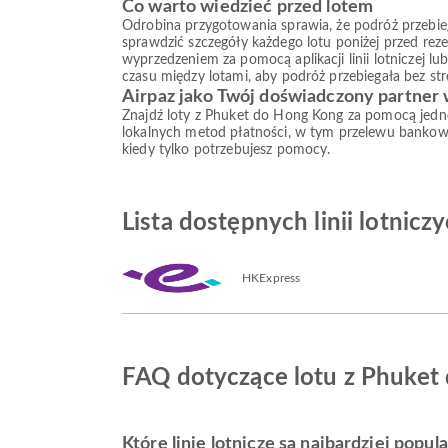
Co warto wiedzieć przed lotem
Odrobina przygotowania sprawia, że podróż przebiega s
sprawdzić szczegóły każdego lotu poniżej przed reze
wyprzedzeniem za pomocą aplikacji linii lotniczej l
czasu między lotami, aby podróż przebiegała bez str
Airpaz jako Twój doświadczony partner
Znajdź loty z Phuket do Hong Kong za pomocą jedne
lokalnych metod płatności, w tym przelewu bankow
kiedy tylko potrzebujesz pomocy.
Lista dostępnych linii lotnic
HKExpress
FAQ dotyczące lotu z Phuket
Które linie lotnicze są najbardziej popul