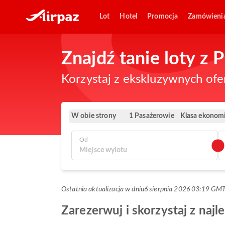
Lot
Hotel
Promocja
Zamówieni
Znajdź tanie loty z
Korzystaj z ekskluzywnych ofe
W obie strony
Klasa ekonom
1 Pasażerowie
Od
Ostatnia aktualizacja w dniu
6 sierpnia 2026 03:19 GM
Zarezerwuj i skorzystaj z na