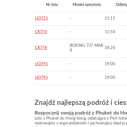
Nr lotu
Model samolotu
Odlot
UO725
-
11:15
CX770
-
11:50
BOEING 737 MAX
CX778
18:20
8
UO795
-
19:00
UO795
-
19:00
Znajdź najlepszą podróż i ci
Rozpocznij swoją podróż z Phuket do H
Loty z Phuket do Hong Kong, odlatujące z Port lotn
rezerwujesz z wyprzedzeniem i zachowujesz elastycz