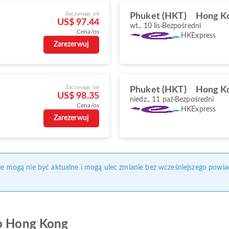
Zaczynając od
Phuket (HKT)
Hong K
US$ 97.44
wt., 10 lis
Bezpośredni
Cena/os
HKExpress
Zarezerwuj
Zaczynając od
Phuket (HKT)
Hong K
US$ 98.35
niedz., 11 paź
Bezpośredni
Cena/os
HKExpress
Zarezerwuj
nie mogą nie być aktualne i mogą ulec zmianie bez wcześniejszego powia
do Hong Kong