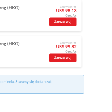
Zaczynając od
ong (HKG)
US$ 98.13
Cena/os
Zarezerwuj
Zaczynając od
ong (HKG)
US$ 99.82
Cena/os
Zarezerwuj
domienia. Staramy się dostarczać