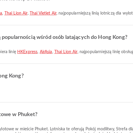
ia
,
Thai Lion Air
,
Thai Vietjet Air
, najpopularniejszą linią lotniczą dla wyl
szą popularnością wśród osób latających do Hong Kong?
era linię
HKExpress
,
AirAsia
,
Thai Lion Air
, najpopularniejszą linię obsłu
Hong Kong?
lotowe w Phuket?
wylotowe w mieście Phuket. Lotniska te oferują Pokój modlitwy, Strefa 