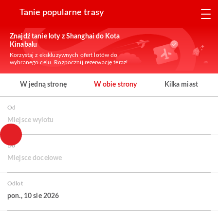
Tanie popularne trasy
Znajdź tanie loty z Shanghai do Kota
Kinabalu
Korzystaj z ekskluzywnych ofert lotów do
wybranego celu. Rozpocznij rezerwację teraz!
W jedną stronę
W obie strony
Kilka miast
Od
Miejsce wylotu
Do
Miejsce docelowe
Odlot
pon., 10 sie 2026