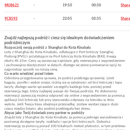
MU8621
-
19:50
00:30
Shang
9C8593
-
22:05
02:35
Shang
Znajdź najlepszą podróż i ciesz się idealnym doświadczeniem
podróżniczym
Rozpocznij swoją podróż z Shanghai do Kota Kinabalu
Loty z Shanghai do Kota Kinabalu, odlatujące z Port lotniczy Szanghaj
Pudong (PVG) i przylatujące na Port lotniczy Kota Kinabalu (BKI), trwają
około 4h 23m. Ceny są zazwyczaj najniższe, gdy rezerwujesz z wyprzedzeniem
i zachowujesz elastyczność w datach, dlatego wczesne porównanie opcji to
najprostszy sposób na niższą cenę.
Co warto wiedzieć przed lotem
Odrobina przygotowania sprawia, że podróż przebiega sprawniej. Limit
bagażu, posiłki i wybór miejsc różnią się w zależności od linii lotniczej i typu
taryfy, dlatego warto sprawdzić szczegóły każdego lotu poniżej przed
rezerwacją tego, który najlepiej pasuje do Twojej podróży. Po dokonaniu
rezerwacji zazwyczaj możesz odprawić się online z wyprzedzeniem za pomocą
aplikacji linii lotniczej lub przy stanowisku odprawy na lotnisku w dniu
wylotu. Jeśli Twoja trasa obejmuje przesiadkę, zostaw wystarczająco dużo
czasu między lotami, aby podróż przebiegała bez stresu.
Airpaz jako Twój doświadczony partner w podróży
Znajdź loty z Shanghai do Kota Kinabalu za pomocą jednego wyszukiwania i
porównaj dostępne taryfy, rozkłady i opcje linii lotniczych. Dokończ
rezerwację za pomocą ponad 100 lokalnych metod płatności, w tym przelewu