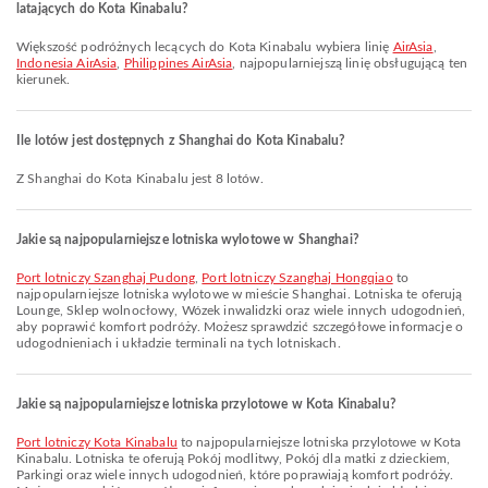
latających do Kota Kinabalu?
Większość podróżnych lecących do Kota Kinabalu wybiera linię
AirAsia
,
Indonesia AirAsia
,
Philippines AirAsia
, najpopularniejszą linię obsługującą ten
kierunek.
Ile lotów jest dostępnych z Shanghai do Kota Kinabalu?
Z Shanghai do Kota Kinabalu jest 8 lotów.
Jakie są najpopularniejsze lotniska wylotowe w Shanghai?
Port lotniczy Szanghaj Pudong
,
Port lotniczy Szanghaj Hongqiao
to
najpopularniejsze lotniska wylotowe w mieście Shanghai. Lotniska te oferują
Lounge, Sklep wolnocłowy, Wózek inwalidzki oraz wiele innych udogodnień,
aby poprawić komfort podróży. Możesz sprawdzić szczegółowe informacje o
udogodnieniach i układzie terminali na tych lotniskach.
Jakie są najpopularniejsze lotniska przylotowe w Kota Kinabalu?
Port lotniczy Kota Kinabalu
to najpopularniejsze lotniska przylotowe w Kota
Kinabalu. Lotniska te oferują Pokój modlitwy, Pokój dla matki z dzieckiem,
Parkingi oraz wiele innych udogodnień, które poprawiają komfort podróży.