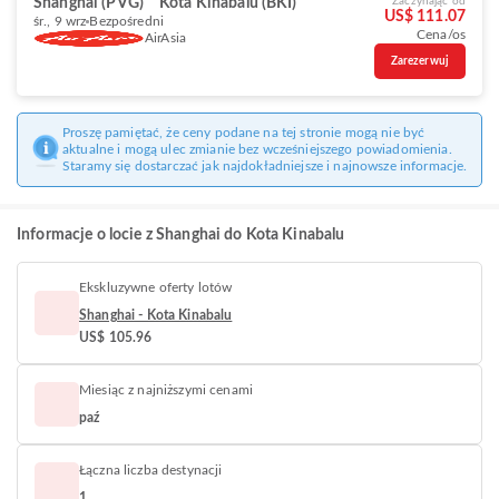
Shanghai (PVG)
Kota Kinabalu (BKI)
Zaczynając od
US$ 111.07
śr., 9 wrz
Bezpośredni
Cena/os
AirAsia
Zarezerwuj
Proszę pamiętać, że ceny podane na tej stronie mogą nie być
aktualne i mogą ulec zmianie bez wcześniejszego powiadomienia.
Staramy się dostarczać jak najdokładniejsze i najnowsze informacje.
Informacje o locie z Shanghai do Kota Kinabalu
Ekskluzywne oferty lotów
Shanghai - Kota Kinabalu
US$ 105.96
Miesiąc z najniższymi cenami
paź
Łączna liczba destynacji
1