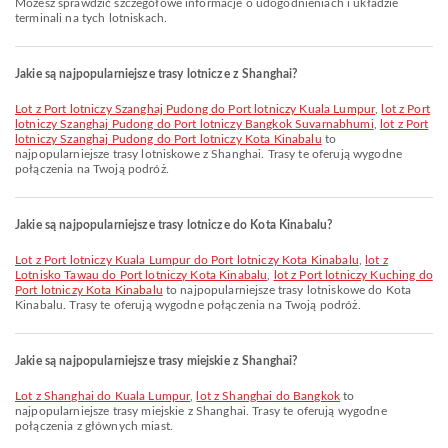
Możesz sprawdzić szczegółowe informacje o udogodnieniach i układzie
terminali na tych lotniskach.
Jakie są najpopularniejsze trasy lotnicze z Shanghai?
lot z Port lotniczy Szanghaj Pudong do Port lotniczy Kuala Lumpur
,
lot z Port
lotniczy Szanghaj Pudong do Port lotniczy Bangkok Suvarnabhumi
,
lot z Port
lotniczy Szanghaj Pudong do Port lotniczy Kota Kinabalu
to
najpopularniejsze trasy lotniskowe z Shanghai. Trasy te oferują wygodne
połączenia na Twoją podróż.
Jakie są najpopularniejsze trasy lotnicze do Kota Kinabalu?
lot z Port lotniczy Kuala Lumpur do Port lotniczy Kota Kinabalu
,
lot z
Lotnisko Tawau do Port lotniczy Kota Kinabalu
,
lot z Port lotniczy Kuching do
Port lotniczy Kota Kinabalu
to najpopularniejsze trasy lotniskowe do Kota
Kinabalu. Trasy te oferują wygodne połączenia na Twoją podróż.
Jakie są najpopularniejsze trasy miejskie z Shanghai?
lot z Shanghai do Kuala Lumpur
,
lot z Shanghai do Bangkok
to
najpopularniejsze trasy miejskie z Shanghai. Trasy te oferują wygodne
połączenia z głównych miast.