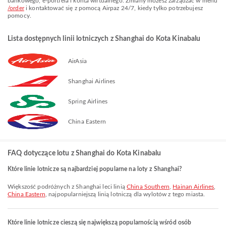
bankowego, e-portfela i konta wirtualnego. Zmiany możesz zarządzać w menu
/order
i kontaktować się z pomocą Airpaz 24/7, kiedy tylko potrzebujesz
pomocy.
Lista dostępnych linii lotniczych z Shanghai do Kota Kinabalu
AirAsia
Shanghai Airlines
Spring Airlines
China Eastern
FAQ dotyczące lotu z Shanghai do Kota Kinabalu
Które linie lotnicze są najbardziej popularne na loty z Shanghai?
Większość podróżnych z Shanghai leci linią
China Southern
,
Hainan Airlines
,
China Eastern
, najpopularniejszą linią lotniczą dla wylotów z tego miasta.
Które linie lotnicze cieszą się największą popularnością wśród osób