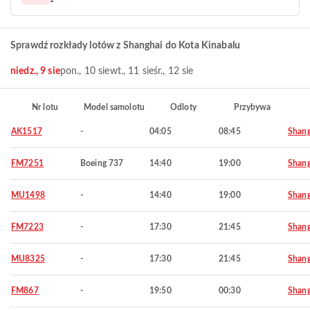
Sprawdź rozkłady lotów z Shanghai do Kota Kinabalu
niedz., 9 sie
pon., 10 sie
wt., 11 sie
śr., 12 sie
Nr lotu
Model samolotu
Odloty
Przybywa
AK1517
-
04:05
08:45
Shang
FM7251
Boeing 737
14:40
19:00
Shang
MU1498
-
14:40
19:00
Shang
FM7223
-
17:30
21:45
Shang
MU8325
-
17:30
21:45
Shang
FM867
-
19:50
00:30
Shang