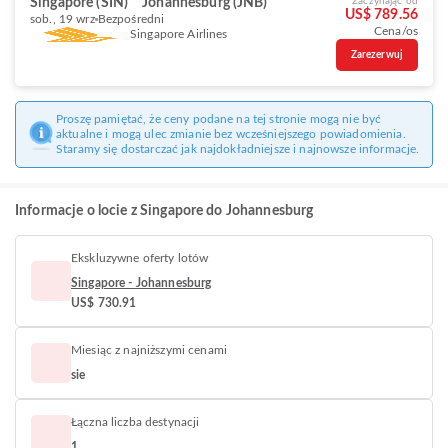
Singapore (SIN)
Johannesburg (JNB)
Zaczynając od
US$ 789.56
sob., 19 wrz
Bezpośredni
Cena/os
Singapore Airlines
Zarezerwuj
Proszę pamiętać, że ceny podane na tej stronie mogą nie być
aktualne i mogą ulec zmianie bez wcześniejszego powiadomienia.
Staramy się dostarczać jak najdokładniejsze i najnowsze informacje.
Informacje o locie z Singapore do Johannesburg
Ekskluzywne oferty lotów
Singapore - Johannesburg
US$ 730.91
Miesiąc z najniższymi cenami
sie
Łączna liczba destynacji
1