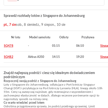
Sprawdź rozkłady lotów z Singapore do Johannesburg
pt., 7 sie
sob., 8 sie
niedz., 9 sie
pon., 10 sie
Nr lotu
Model samolotu
Odloty
Przybywa
SQ478
-
01:15
06:10
Singa
SQ482
Airbus A350
14:15
19:20
Singa
Znajdź najlepszą podróż i ciesz się idealnym doświadczeniem
podróżniczym
Rozpocznij swoją podróż z Singapore do Johannesburg
Loty z Singapore do Johannesburg, odlatujące z Port lotniczy Singapur
Changi (XSP) i przylatujące na Port lotniczy Lanseria (HLA), trwają około 10h
55m. Ceny są zazwyczaj najniższe, gdy rezerwujesz z wyprzedzeniem i
zachowujesz elastyczność w datach, dlatego wczesne porównanie opcji to
najprostszy sposób na niższą cenę.
Co warto wiedzieć przed lotem
Odrobina przygotowania sprawia, że podróż przebiega sprawniej. Limit