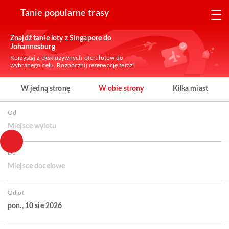
Tanie popularne trasy
Znajdź tanie loty z Singapore do
Johannesburg
Korzystaj z ekskluzywnych ofert lotów do
wybranego celu. Rozpocznij rezerwację teraz!
W jedną stronę
W obie strony
Kilka miast
Od
Miejsce wylotu
Do
Miejsce docelowe
Odlot
pon., 10 sie 2026