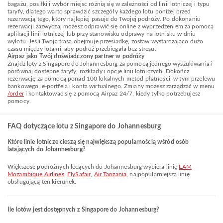
bagażu, posiłki i wybór miejsc różnią się w zależności od linii lotniczej i typu
taryfy, dlatego warto sprawdzić szczegóły każdego lotu poniżej przed
rezerwacją tego, który najlepiej pasuje do Twojej podróży. Po dokonaniu
rezerwacji zazwyczaj możesz odprawić się online z wyprzedzeniem za pomocą
aplikacji linii lotniczej lub przy stanowisku odprawy na lotnisku w dniu
wylotu. Jeśli Twoja trasa obejmuje przesiadkę, zostaw wystarczająco dużo
czasu między lotami, aby podróż przebiegała bez stresu.
Airpaz jako Twój doświadczony partner w podróży
Znajdź loty z Singapore do Johannesburg za pomocą jednego wyszukiwania i
porównaj dostępne taryfy, rozkłady i opcje linii lotniczych. Dokończ
rezerwację za pomocą ponad 100 lokalnych metod płatności, w tym przelewu
bankowego, e-portfela i konta wirtualnego. Zmiany możesz zarządzać w menu
/order
i kontaktować się z pomocą Airpaz 24/7, kiedy tylko potrzebujesz
pomocy.
FAQ dotyczące lotu z Singapore do Johannesburg
Które linie lotnicze cieszą się największą popularnością wśród osób
latających do Johannesburg?
Większość podróżnych lecących do Johannesburg wybiera linię
LAM
Mozambique Airlines
,
FlySafair
,
Air Tanzania
, najpopularniejszą linię
obsługującą ten kierunek.
Ile lotów jest dostępnych z Singapore do Johannesburg?