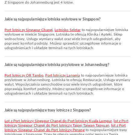
Z Singapore do Johannesburg jest 4 lotów.
Jakie są najpopularniejsze lotniska wylotowe w Singapore?
Port lotniczy Singapur Changi
,
Lotnisko Seletar
to najpopularniejsze lotniska
wylotowe w mieście Singapore. Lotniska te oferują Klinika i Apteki, Sklep
wolnocłowy, Usługa wymiany walut oraz wiele innych udogodnień, aby
poprawić komfort podróży. Możesz sprawdzić szczegółowe informacje o
udogodnieniach i układzie terminali na tych lotniskach.
Jakie są najpopularniejsze lotniska przylotowe w Johannesburg?
Port lotniczy OR Tambo
,
Port lotniczy Lanseria
to najpopularniejsze lotniska
przylotowe w Johannesburg. Lotniska te oferują Restauracje, Usługa wymiany
walut, Wypożyczalnia samochodów oraz wiele innych udogodnień, które
poprawiają komfort podróży. Możesz sprawdzić szczegółowe informacje o
udogodnieniach i układzie terminali na tych lotniskach.
Jakie są najpopularniejsze trasy lotnicze z Singapore?
lot z Port lotniczy Singapur Changi do Port lotniczy Kuala Lumpur
,
lot z Port
lotniczy Singapur Changi do Port lotniczy Tajpej Taiwan Taoyuan
,
lot z Port
lotniczy Singapur Changi do Port lotniczy Penang
to najpopularniejsze trasy
lotniskowe z Singapore. Trasy te oferują wygodne połączenia na Twoją