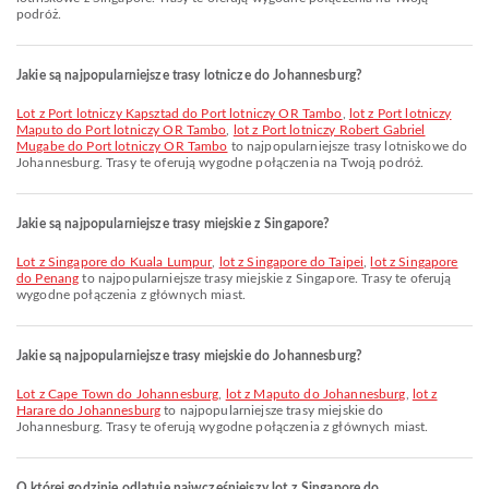
podróż.
Jakie są najpopularniejsze trasy lotnicze do Johannesburg?
lot z Port lotniczy Kapsztad do Port lotniczy OR Tambo
,
lot z Port lotniczy
Maputo do Port lotniczy OR Tambo
,
lot z Port lotniczy Robert Gabriel
Mugabe do Port lotniczy OR Tambo
to najpopularniejsze trasy lotniskowe do
Johannesburg. Trasy te oferują wygodne połączenia na Twoją podróż.
Jakie są najpopularniejsze trasy miejskie z Singapore?
lot z Singapore do Kuala Lumpur
,
lot z Singapore do Taipei
,
lot z Singapore
do Penang
to najpopularniejsze trasy miejskie z Singapore. Trasy te oferują
wygodne połączenia z głównych miast.
Jakie są najpopularniejsze trasy miejskie do Johannesburg?
lot z Cape Town do Johannesburg
,
lot z Maputo do Johannesburg
,
lot z
Harare do Johannesburg
to najpopularniejsze trasy miejskie do
Johannesburg. Trasy te oferują wygodne połączenia z głównych miast.
O której godzinie odlatuje najwcześniejszy lot z Singapore do