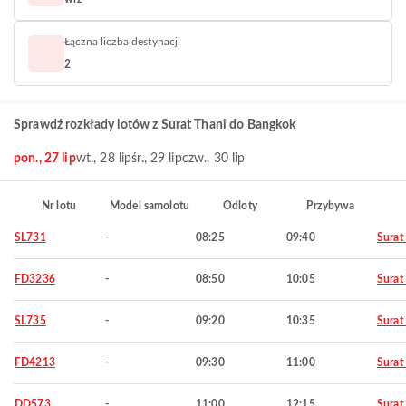
Łączna liczba destynacji
2
Sprawdź rozkłady lotów z Surat Thani do Bangkok
pon., 27 lip
wt., 28 lip
śr., 29 lip
czw., 30 lip
Nr lotu
Model samolotu
Odloty
Przybywa
SL731
-
08:25
09:40
Surat
FD3236
-
08:50
10:05
Surat
SL735
-
09:20
10:35
Surat
FD4213
-
09:30
11:00
Surat
DD573
-
11:00
12:15
Surat