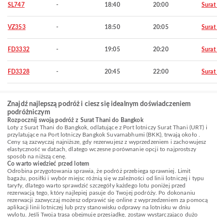
SL747
-
18:40
20:00
Surat
VZ353
-
18:50
20:05
Surat
FD3332
-
19:05
20:20
Surat
FD3328
-
20:45
22:00
Surat
Znajdź najlepszą podróż i ciesz się idealnym doświadczeniem
podróżniczym
Rozpocznij swoją podróż z Surat Thani do Bangkok
Loty z Surat Thani do Bangkok, odlatujące z Port lotniczy Surat Thani (URT) i
przylatujące na Port lotniczy Bangkok Suvarnabhumi (BKK), trwają około .
Ceny są zazwyczaj najniższe, gdy rezerwujesz z wyprzedzeniem i zachowujesz
elastyczność w datach, dlatego wczesne porównanie opcji to najprostszy
sposób na niższą cenę.
Co warto wiedzieć przed lotem
Odrobina przygotowania sprawia, że podróż przebiega sprawniej. Limit
bagażu, posiłki i wybór miejsc różnią się w zależności od linii lotniczej i typu
taryfy, dlatego warto sprawdzić szczegóły każdego lotu poniżej przed
rezerwacją tego, który najlepiej pasuje do Twojej podróży. Po dokonaniu
rezerwacji zazwyczaj możesz odprawić się online z wyprzedzeniem za pomocą
aplikacji linii lotniczej lub przy stanowisku odprawy na lotnisku w dniu
wylotu. Jeśli Twoja trasa obejmuje przesiadkę, zostaw wystarczająco dużo