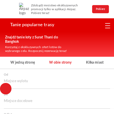
Zdobądź mnóstwo ekskluzywnych
promocji tylko w aplikacji Airpaz.
Pobierz
Pobierz teraz!
Tanie popularne trasy
Znajdź tanie loty z Surat Thani do
Bangkok
Korzystaj z ekskluzywnych ofert lotów do
wybranego celu. Rozpocznij rezerwację teraz!
W jedną stronę
W obie strony
Kilka miast
Od
Miejsce wylotu
Do
Miejsce docelowe