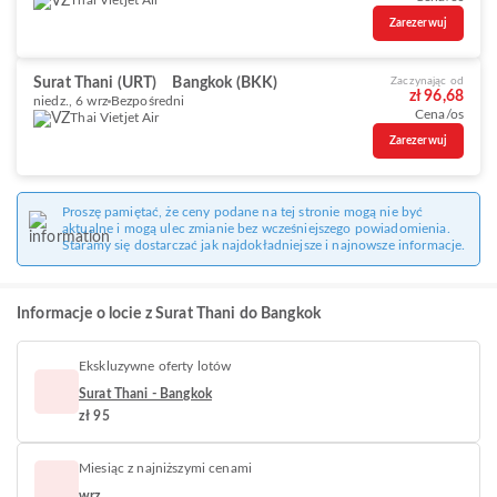
Thai Vietjet Air
Zarezerwuj
Surat Thani (URT)
Bangkok (BKK)
Zaczynając od
zł 96,68
niedz., 6 wrz
Bezpośredni
Cena/os
Thai Vietjet Air
Zarezerwuj
Proszę pamiętać, że ceny podane na tej stronie mogą nie być
aktualne i mogą ulec zmianie bez wcześniejszego powiadomienia.
Staramy się dostarczać jak najdokładniejsze i najnowsze informacje.
Informacje o locie z Surat Thani do Bangkok
Ekskluzywne oferty lotów
Surat Thani - Bangkok
zł 95
Miesiąc z najniższymi cenami
wrz