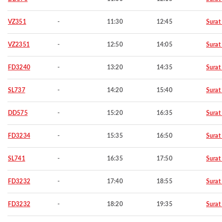
VZ351
-
11:30
12:45
Surat
VZ2351
-
12:50
14:05
Surat
FD3240
-
13:20
14:35
Surat
SL737
-
14:20
15:40
Surat
DD575
-
15:20
16:35
Surat
FD3234
-
15:35
16:50
Surat
SL741
-
16:35
17:50
Surat
FD3232
-
17:40
18:55
Surat
FD3232
-
18:20
19:35
Surat