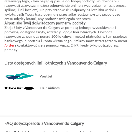
rezerwacją tego, który najlepiej pasuje do Twojej podróży. Po dokonaniu
rezerwacji zazwyczaj możesz odprawić się online z wyprzedzeniem za pomocą
aplikacji linii lotniczej lub przy stanowisku odprawy na lotnisku w dniu
wylotu. Jeśli Twoja trasa obejmuje przesiadkę, zostaw wystarczająco dużo
czasu między lotami, aby podróż przebiegała bez stresu.
Airpaz jako Twój doświadczony partner w podróży
Znajdź loty z Vancouver do Calgary za pomocą jednego wyszukiwania i
porównaj dostępne taryfy, rozkłady i opcje linii lotniczych. Dokończ
rezerwację za pomocą ponad 100 lokalnych metod płatności, w tym przelewu
bankowego, e-portfela i konta wirtualnego. Zmiany możesz zarządzać w menu
/order
i kontaktować się z pomocą Airpaz 24/7, kiedy tylko potrzebujesz
pomocy.
Lista dostępnych linii lotniczych z Vancouver do Calgary
WestJet
Flair Airlines
FAQ dotyczące lotu z Vancouver do Calgary