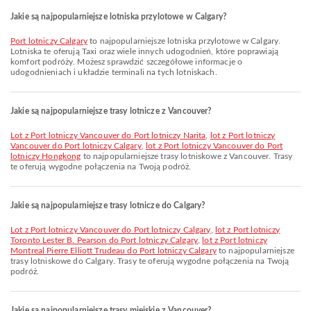
Jakie są najpopularniejsze lotniska przylotowe w Calgary?
Port lotniczy Calgary
to najpopularniejsze lotniska przylotowe w Calgary.
Lotniska te oferują Taxi oraz wiele innych udogodnień, które poprawiają
komfort podróży. Możesz sprawdzić szczegółowe informacje o
udogodnieniach i układzie terminali na tych lotniskach.
Jakie są najpopularniejsze trasy lotnicze z Vancouver?
lot z Port lotniczy Vancouver do Port lotniczy Narita
,
lot z Port lotniczy
Vancouver do Port lotniczy Calgary
,
lot z Port lotniczy Vancouver do Port
lotniczy Hongkong
to najpopularniejsze trasy lotniskowe z Vancouver. Trasy
te oferują wygodne połączenia na Twoją podróż.
Jakie są najpopularniejsze trasy lotnicze do Calgary?
lot z Port lotniczy Vancouver do Port lotniczy Calgary
,
lot z Port lotniczy
Toronto Lester B. Pearson do Port lotniczy Calgary
,
lot z Port lotniczy
Montreal Pierre Elliott Trudeau do Port lotniczy Calgary
to najpopularniejsze
trasy lotniskowe do Calgary. Trasy te oferują wygodne połączenia na Twoją
podróż.
Jakie są najpopularniejsze trasy miejskie z Vancouver?