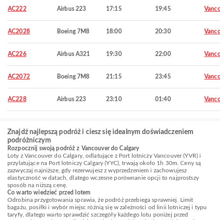
AC222
Airbus 223
17:15
19:45
Vanco
AC2028
Boeing 7M8
18:00
20:30
Vanco
AC226
Airbus A321
19:30
22:00
Vanco
AC2072
Boeing 7M8
21:15
23:45
Vanco
AC228
Airbus 223
23:10
01:40
Vanco
Znajdź najlepszą podróż i ciesz się idealnym doświadczeniem
podróżniczym
Rozpocznij swoją podróż z Vancouver do Calgary
Loty z Vancouver do Calgary, odlatujące z Port lotniczy Vancouver (YVR) i
przylatujące na Port lotniczy Calgary (YYC), trwają około 1h 30m. Ceny są
zazwyczaj najniższe, gdy rezerwujesz z wyprzedzeniem i zachowujesz
elastyczność w datach, dlatego wczesne porównanie opcji to najprostszy
sposób na niższą cenę.
Co warto wiedzieć przed lotem
Odrobina przygotowania sprawia, że podróż przebiega sprawniej. Limit
bagażu, posiłki i wybór miejsc różnią się w zależności od linii lotniczej i typu
taryfy, dlatego warto sprawdzić szczegóły każdego lotu poniżej przed