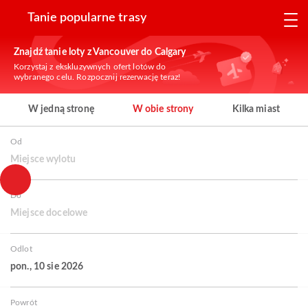
Tanie popularne trasy
Znajdź tanie loty z Vancouver do Calgary
Korzystaj z ekskluzywnych ofert lotów do
wybranego celu. Rozpocznij rezerwację teraz!
W jedną stronę
W obie strony
Kilka miast
Od
Miejsce wylotu
Do
Miejsce docelowe
Odlot
pon., 10 sie 2026
Powrót