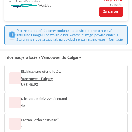
US$ 65.02
wt., 1 wrz
Bezpośredni
Cena/os
WestJet
Zarezerwuj
Proszę pamiętać, że ceny podane na tej stronie mogą nie być
aktualne i mogą ulec zmianie bez wcześniejszego powiadomienia.
Staramy się dostarczać jak najdokładniejsze i najnowsze informacje.
Informacje o locie z Vancouver do Calgary
Ekskluzywne oferty lotów
Vancouver - Calgary
US$ 45.93
Miesiąc z najniższymi cenami
sie
Łączna liczba destynacji
1