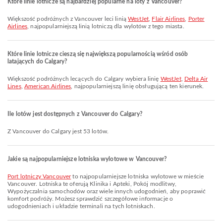
Które linie lotnicze są najbardziej popularne na loty z Vancouver?
Większość podróżnych z Vancouver leci linią
WestJet
,
Flair Airlines
,
Porter
Airlines
, najpopularniejszą linią lotniczą dla wylotów z tego miasta.
Które linie lotnicze cieszą się największą popularnością wśród osób
latających do Calgary?
Większość podróżnych lecących do Calgary wybiera linię
WestJet
,
Delta Air
Lines
,
American Airlines
, najpopularniejszą linię obsługującą ten kierunek.
Ile lotów jest dostępnych z Vancouver do Calgary?
Z Vancouver do Calgary jest 53 lotów.
Jakie są najpopularniejsze lotniska wylotowe w Vancouver?
Port lotniczy Vancouver
to najpopularniejsze lotniska wylotowe w mieście
Vancouver. Lotniska te oferują Klinika i Apteki, Pokój modlitwy,
Wypożyczalnia samochodów oraz wiele innych udogodnień, aby poprawić
komfort podróży. Możesz sprawdzić szczegółowe informacje o
udogodnieniach i układzie terminali na tych lotniskach.