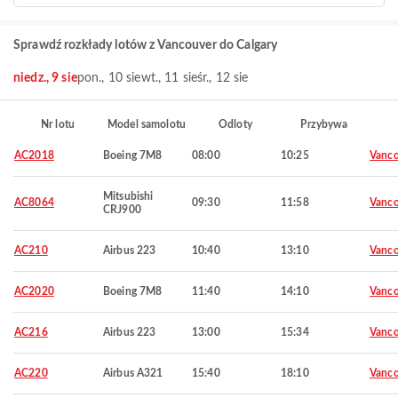
Sprawdź rozkłady lotów z Vancouver do Calgary
niedz., 9 sie
pon., 10 sie
wt., 11 sie
śr., 12 sie
Nr lotu
Model samolotu
Odloty
Przybywa
AC2018
Boeing 7M8
08:00
10:25
Vanco
Mitsubishi
AC8064
09:30
11:58
Vanco
CRJ900
AC210
Airbus 223
10:40
13:10
Vanco
AC2020
Boeing 7M8
11:40
14:10
Vanco
AC216
Airbus 223
13:00
15:34
Vanco
AC220
Airbus A321
15:40
18:10
Vanco