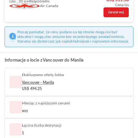
US$ 511.58
czw., 20 sie
Bezpośredni
Cena/os
Air Canada
Zarezerwuj
Proszę pamiętać, że ceny podane na tej stronie mogą nie być
aktualne i mogą ulec zmianie bez wcześniejszego powiadomienia.
Staramy się dostarczać jak najdokładniejsze i najnowsze informacje.
Informacje o locie z Vancouver do Manila
Ekskluzywne oferty lotów
Vancouver - Manila
US$ 494.25
Miesiąc z najniższymi cenami
wrz
Łączna liczba destynacji
1