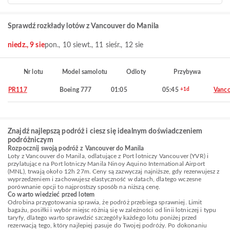
Sprawdź rozkłady lotów z Vancouver do Manila
niedz., 9 sie
pon., 10 sie
wt., 11 sie
śr., 12 sie
Nr lotu
Model samolotu
Odloty
Przybywa
PR117
Boeing 777
01:05
05:45
+1d
Vanco
Znajdź najlepszą podróż i ciesz się idealnym doświadczeniem
podróżniczym
Rozpocznij swoją podróż z Vancouver do Manila
Loty z Vancouver do Manila, odlatujące z Port lotniczy Vancouver (YVR) i
przylatujące na Port lotniczy Manila Ninoy Aquino International Airport
(MNL), trwają około 12h 27m. Ceny są zazwyczaj najniższe, gdy rezerwujesz z
wyprzedzeniem i zachowujesz elastyczność w datach, dlatego wczesne
porównanie opcji to najprostszy sposób na niższą cenę.
Co warto wiedzieć przed lotem
Odrobina przygotowania sprawia, że podróż przebiega sprawniej. Limit
bagażu, posiłki i wybór miejsc różnią się w zależności od linii lotniczej i typu
taryfy, dlatego warto sprawdzić szczegóły każdego lotu poniżej przed
rezerwacją tego, który najlepiej pasuje do Twojej podróży. Po dokonaniu