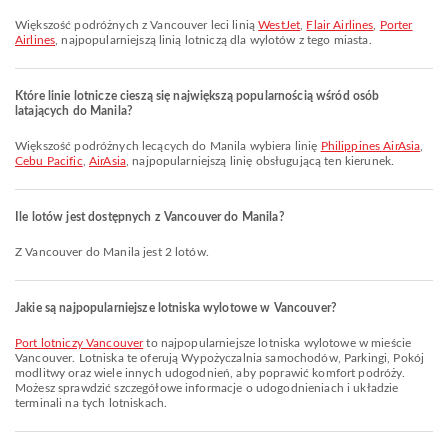
Większość podróżnych z Vancouver leci linią
WestJet
,
Flair Airlines
,
Porter
Airlines
, najpopularniejszą linią lotniczą dla wylotów z tego miasta.
Które linie lotnicze cieszą się największą popularnością wśród osób
latających do Manila?
Większość podróżnych lecących do Manila wybiera linię
Philippines AirAsia
,
Cebu Pacific
,
AirAsia
, najpopularniejszą linię obsługującą ten kierunek.
Ile lotów jest dostępnych z Vancouver do Manila?
Z Vancouver do Manila jest 2 lotów.
Jakie są najpopularniejsze lotniska wylotowe w Vancouver?
Port lotniczy Vancouver
to najpopularniejsze lotniska wylotowe w mieście
Vancouver. Lotniska te oferują Wypożyczalnia samochodów, Parkingi, Pokój
modlitwy oraz wiele innych udogodnień, aby poprawić komfort podróży.
Możesz sprawdzić szczegółowe informacje o udogodnieniach i układzie
terminali na tych lotniskach.