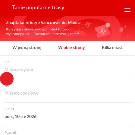
Tanie popularne trasy
Znajdź tanie loty z Vancouver do Manila
Korzystaj z ekskluzywnych ofert lotów do
wybranego celu. Rozpocznij rezerwację teraz!
W jedną stronę
W obie strony
Kilka miast
Od
Miejsce wylotu
Do
Miejsce docelowe
Odlot
pon., 10 sie 2026
Powrót