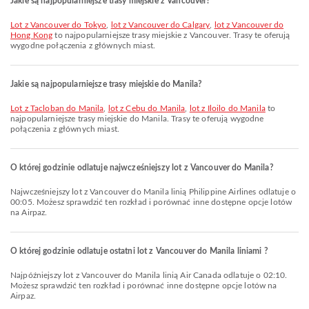
Jakie są najpopularniejsze trasy miejskie z Vancouver?
lot z Vancouver do Tokyo
,
lot z Vancouver do Calgary
,
lot z Vancouver do
Hong Kong
to najpopularniejsze trasy miejskie z Vancouver. Trasy te oferują
wygodne połączenia z głównych miast.
Jakie są najpopularniejsze trasy miejskie do Manila?
lot z Tacloban do Manila
,
lot z Cebu do Manila
,
lot z Iloilo do Manila
to
najpopularniejsze trasy miejskie do Manila. Trasy te oferują wygodne
połączenia z głównych miast.
O której godzinie odlatuje najwcześniejszy lot z Vancouver do Manila?
Najwcześniejszy lot z Vancouver do Manila linią Philippine Airlines odlatuje o
00:05. Możesz sprawdzić ten rozkład i porównać inne dostępne opcje lotów
na Airpaz.
O której godzinie odlatuje ostatni lot z Vancouver do Manila liniami ?
Najpóźniejszy lot z Vancouver do Manila linią Air Canada odlatuje o 02:10.
Możesz sprawdzić ten rozkład i porównać inne dostępne opcje lotów na
Airpaz.