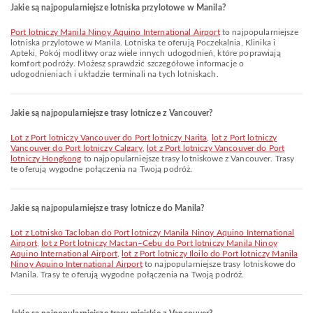
Jakie są najpopularniejsze lotniska przylotowe w Manila?
Port lotniczy Manila Ninoy Aquino International Airport
to najpopularniejsze
lotniska przylotowe w Manila. Lotniska te oferują Poczekalnia, Klinika i
Apteki, Pokój modlitwy oraz wiele innych udogodnień, które poprawiają
komfort podróży. Możesz sprawdzić szczegółowe informacje o
udogodnieniach i układzie terminali na tych lotniskach.
Jakie są najpopularniejsze trasy lotnicze z Vancouver?
lot z Port lotniczy Vancouver do Port lotniczy Narita
,
lot z Port lotniczy
Vancouver do Port lotniczy Calgary
,
lot z Port lotniczy Vancouver do Port
lotniczy Hongkong
to najpopularniejsze trasy lotniskowe z Vancouver. Trasy
te oferują wygodne połączenia na Twoją podróż.
Jakie są najpopularniejsze trasy lotnicze do Manila?
lot z Lotnisko Tacloban do Port lotniczy Manila Ninoy Aquino International
Airport
,
lot z Port lotniczy Mactan–Cebu do Port lotniczy Manila Ninoy
Aquino International Airport
,
lot z Port lotniczy Iloilo do Port lotniczy Manila
Ninoy Aquino International Airport
to najpopularniejsze trasy lotniskowe do
Manila. Trasy te oferują wygodne połączenia na Twoją podróż.