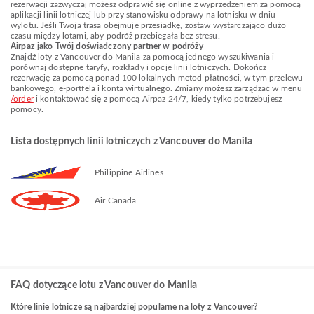
rezerwacji zazwyczaj możesz odprawić się online z wyprzedzeniem za pomocą
aplikacji linii lotniczej lub przy stanowisku odprawy na lotnisku w dniu
wylotu. Jeśli Twoja trasa obejmuje przesiadkę, zostaw wystarczająco dużo
czasu między lotami, aby podróż przebiegała bez stresu.
Airpaz jako Twój doświadczony partner w podróży
Znajdź loty z Vancouver do Manila za pomocą jednego wyszukiwania i
porównaj dostępne taryfy, rozkłady i opcje linii lotniczych. Dokończ
rezerwację za pomocą ponad 100 lokalnych metod płatności, w tym przelewu
bankowego, e-portfela i konta wirtualnego. Zmiany możesz zarządzać w menu
/order
i kontaktować się z pomocą Airpaz 24/7, kiedy tylko potrzebujesz
pomocy.
Lista dostępnych linii lotniczych z Vancouver do Manila
Philippine Airlines
Air Canada
FAQ dotyczące lotu z Vancouver do Manila
Które linie lotnicze są najbardziej popularne na loty z Vancouver?