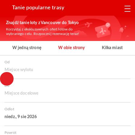
Tanie popularne trasy
Znajdź tanie loty z Vancouver do Tokyo
Korzystaj z ekskluzywnych ofert lotów do
wybranego celu. Rozpocznij rezerwację teraz!
W jedną stronę
W obie strony
Kilka miast
Od
Miejsce wylotu
Do
Miejsce docelowe
Odlot
niedz., 9 sie 2026
Powrót