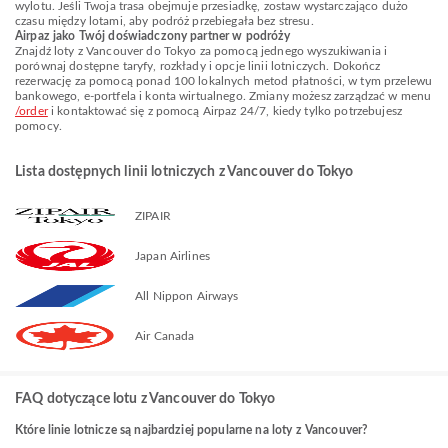
wylotu. Jeśli Twoja trasa obejmuje przesiadkę, zostaw wystarczająco dużo
czasu między lotami, aby podróż przebiegała bez stresu.
Airpaz jako Twój doświadczony partner w podróży
Znajdź loty z Vancouver do Tokyo za pomocą jednego wyszukiwania i
porównaj dostępne taryfy, rozkłady i opcje linii lotniczych. Dokończ
rezerwację za pomocą ponad 100 lokalnych metod płatności, w tym przelewu
bankowego, e-portfela i konta wirtualnego. Zmiany możesz zarządzać w menu
/order
i kontaktować się z pomocą Airpaz 24/7, kiedy tylko potrzebujesz
pomocy.
Lista dostępnych linii lotniczych z Vancouver do Tokyo
ZIPAIR
Japan Airlines
All Nippon Airways
Air Canada
FAQ dotyczące lotu z Vancouver do Tokyo
Które linie lotnicze są najbardziej popularne na loty z Vancouver?