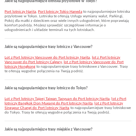
Jakie są najpopularniejsze lotniska przylotowe w Tokyo?
Port lotniczy Narita
,
Port lotniczy Tokio Haneda
to najpopularniejsze lotniska
przylotowe w Tokyo. Lotniska te oferują Usługa wymiany walut, Parkingi,
Pokój dla matki z dzieckiem oraz wiele innych udogodnień, które poprawiają
komfort podróży. Możesz sprawdzić szczegółowe informacje o
udogodnieniach i układzie terminali na tych lotniskach.
Jakie są najpopularniejsze trasy lotnicze z Vancouver?
lot z Port lotniczy Vancouver do Port lotniczy Narita
,
lot z Port lotniczy
Vancouver do Port lotniczy Calgary
,
lot z Port lotniczy Vancouver do Port
lotniczy Hongkong
to najpopularniejsze trasy lotniskowe z Vancouver. Trasy
te oferują wygodne połączenia na Twoją podróż.
Jakie są najpopularniejsze trasy lotnicze do Tokyo?
lot z Port lotniczy Tajpej Taiwan Taoyuan do Port lotniczy Narita
,
lot z Port
lotniczy Bangkok Don Mueang do Port lotniczy Narita
,
lot z Port lotniczy
Singapur Changi do Port lotniczy Narita
to najpopularniejsze trasy lotniskowe
do Tokyo. Trasy te oferują wygodne połączenia na Twoją podróż.
Jakie są najpopularniejsze trasy miejskie z Vancouver?