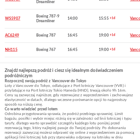
Dreamliner
Boeing 787-9
WS5907
14:00
15:55
+1d
Vanco
Dreamliner
AC6249
Boeing 787
16:45
19:00
+1d
Vanco
NH115
Boeing 767
16:45
19:00
+1d
Vanco
Znajdź najlepszą podróż i ciesz się idealnym doświadczeniem
podróżniczym
Rozpocznij swoją podróż z Vancouver do Tokyo
Loty z Vancouver do Tokyo, odlatujące z Port lotniczy Vancouver (YVR) i
przylatujące na Port lotniczy Tokio Haneda (HND), trwają około 9h 16m.
Ceny są zazwyczaj najniższe, gdy rezerwujesz z wyprzedzeniem i zachowujesz
elastyczność w datach, dlatego wczesne porównanie opcji to najprostszy
sposób na niższą cenę.
Co warto wiedzieć przed lotem
Odrobina przygotowania sprawia, że podróż przebiega sprawniej. Limit
bagażu, posiłki i wybór miejsc różnią się w zależności od linii lotniczej i typu
taryfy, dlatego warto sprawdzić szczegóły każdego lotu poniżej przed
rezerwacją tego, który najlepiej pasuje do Twojej podróży. Po dokonaniu
rezerwacji zazwyczaj możesz odprawić się online z wyprzedzeniem za pomocą
aplikacji linii lotniczej lub przy stanowisku odprawy na lotnisku w dniu