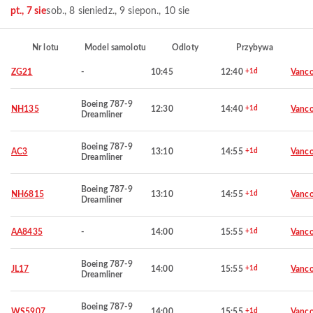
pt., 7 sie
sob., 8 sie
niedz., 9 sie
pon., 10 sie
Nr lotu
Model samolotu
Odloty
Przybywa
ZG21
-
10:45
12:40
+1d
Vanco
Boeing 787-9
NH135
12:30
14:40
+1d
Vanco
Dreamliner
Boeing 787-9
AC3
13:10
14:55
+1d
Vanco
Dreamliner
Boeing 787-9
NH6815
13:10
14:55
+1d
Vanco
Dreamliner
AA8435
-
14:00
15:55
+1d
Vanco
Boeing 787-9
JL17
14:00
15:55
+1d
Vanco
Dreamliner
Boeing 787-9
WS5907
14:00
15:55
+1d
Vanco