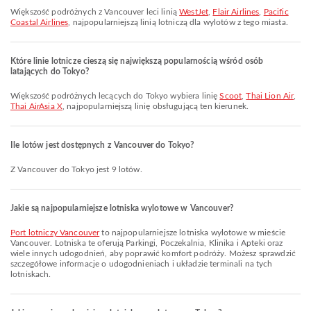
Większość podróżnych z Vancouver leci linią
WestJet
,
Flair Airlines
,
Pacific
Coastal Airlines
, najpopularniejszą linią lotniczą dla wylotów z tego miasta.
Które linie lotnicze cieszą się największą popularnością wśród osób
latających do Tokyo?
Większość podróżnych lecących do Tokyo wybiera linię
Scoot
,
Thai Lion Air
,
Thai AirAsia X
, najpopularniejszą linię obsługującą ten kierunek.
Ile lotów jest dostępnych z Vancouver do Tokyo?
Z Vancouver do Tokyo jest 9 lotów.
Jakie są najpopularniejsze lotniska wylotowe w Vancouver?
Port lotniczy Vancouver
to najpopularniejsze lotniska wylotowe w mieście
Vancouver. Lotniska te oferują Parkingi, Poczekalnia, Klinika i Apteki oraz
wiele innych udogodnień, aby poprawić komfort podróży. Możesz sprawdzić
szczegółowe informacje o udogodnieniach i układzie terminali na tych
lotniskach.