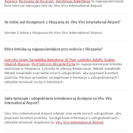
Avianca
,
Boliviana de Aviación
,
Aerolineas Argentinas
to najpopularniejsze
linie lotnicze oferujące loty do Viru Viru International Airport.
Ile lotów jest dostępnych z Hiszpania do Viru Viru International Airport?
Istnieje 3 lotów z Hiszpania do Viru Viru International Airport.
Które lotniska są najpopularniejsze przy wylocie z Hiszpania?
Lotnisko Josep Tarradellas Barcelona–El Prat
,
Lotnisko Adolfo Suárez
Madrid–Barajas
,
Port lotniczy Alicante Elche
to najpopularniejsze lotniska
wylotowe w Hiszpania. Lotniska te oferują Restauracje, Wózek inwalidzki,
Wózek inwalidzki oraz wiele innych udogodnień, aby poprawić komfort
podróży. Możesz sprawdzić szczegółowe informacje o udogodnieniach i
układzie terminali na tych lotniskach.
Jakie terminale i udogodnienia lotniskowe są dostępne na Viru Viru
International Airport?
Viru Viru International Airport oferuje oraz wiele innych udogodnień, aby
poprawić komfort podróży. Szczegółowe informacje o udogodnieniach i
układzie terminali znajdziesz na
Viru Viru International Airport
.