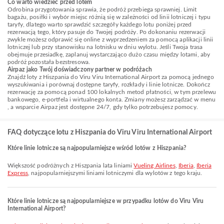
Co warto wiedzieć przed lotem
Odrobina przygotowania sprawia, że podróż przebiega sprawniej. Limit
bagażu, posiłki i wybór miejsc różnią się w zależności od linii lotniczej i typu
taryfy, dlatego warto sprawdzić szczegóły każdego lotu poniżej przed
rezerwacją tego, który pasuje do Twojej podróży. Po dokonaniu rezerwacji
zwykle możesz odprawić się online z wyprzedzeniem za pomocą aplikacji linii
lotniczej lub przy stanowisku na lotnisku w dniu wylotu. Jeśli Twoja trasa
obejmuje przesiadkę, zaplanuj wystarczająco dużo czasu między lotami, aby
podróż pozostała bezstresowa.
Airpaz jako Twój doświadczony partner w podróżach
Znajdź loty z Hiszpania do Viru Viru International Airport za pomocą jednego
wyszukiwania i porównaj dostępne taryfy, rozkłady i linie lotnicze. Dokończ
rezerwację za pomocą ponad 100 lokalnych metod płatności, w tym przelewu
bankowego, e-portfela i wirtualnego konta. Zmiany możesz zarządzać w menu
, a wsparcie Airpaz jest dostępne 24/7, gdy tylko potrzebujesz pomocy.
FAQ dotyczące lotu z Hiszpania do Viru Viru International Airport
Które linie lotnicze są najpopularniejsze wśród lotów z Hiszpania?
Większość podróżnych z Hiszpania lata liniami
Vueling Airlines
,
Iberia
,
Iberia
Express
, najpopularniejszymi liniami lotniczymi dla wylotów z tego kraju.
Które linie lotnicze są najpopularniejsze w przypadku lotów do Viru Viru
International Airport?