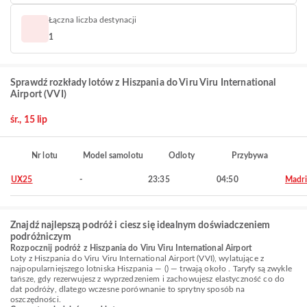
Łączna liczba destynacji
1
Sprawdź rozkłady lotów z Hiszpania do Viru Viru International
Airport (VVI)
śr., 15 lip
Nr lotu
Model samolotu
Odloty
Przybywa
UX25
-
23:35
04:50
Madr
Znajdź najlepszą podróż i ciesz się idealnym doświadczeniem
podróżniczym
Rozpocznij podróż z Hiszpania do Viru Viru International Airport
Loty z Hiszpania do Viru Viru International Airport (VVI), wylatujące z
najpopularniejszego lotniska Hiszpania — () — trwają około . Taryfy są zwykle
tańsze, gdy rezerwujesz z wyprzedzeniem i zachowujesz elastyczność co do
dat podróży, dlatego wczesne porównanie to sprytny sposób na
oszczędności.