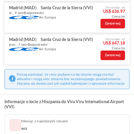
Madrid (MAD)
Santa Cruz de la Sierra (VVI)
Zaczynając od
US$ 636.97
śr., 9 wrz
Bezpośredni
Cena/os
Air Europa
Zarezerwuj
Madrid (MAD)
Santa Cruz de la Sierra (VVI)
Zaczynając od
US$ 647.18
pon., 7 wrz
Bezpośredni
Cena/os
Air Europa
Zarezerwuj
Proszę pamiętać, że ceny podane na tej stronie mogą nie być
aktualne i mogą ulec zmianie bez wcześniejszego powiadomienia.
Staramy się dostarczać jak najdokładniejsze i najnowsze informacje.
Informacje o locie z Hiszpania do Viru Viru International Airport
(VVI)
Miesiąc z najniższymi cenami
wrz