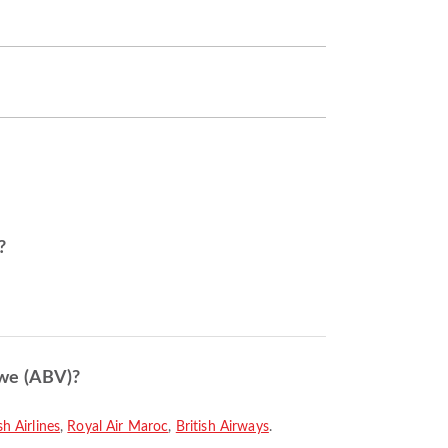
?
iwe (ABV)?
sh Airlines
,
Royal Air Maroc
,
British Airways
.