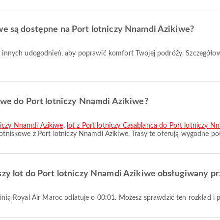
owe są dostępne na Port lotniczy Nnamdi Azikiwe?
kowe do Port lotniczy Nnamdi Azikiwe?
niczy Nnamdi Azikiwe
,
lot z Port lotniczy Casablanca do Port lotniczy N
lotniskowe z Port lotniczy Nnamdi Azikiwe. Trasy te oferują wygodne po
szy lot do Port lotniczy Nnamdi Azikiwe obsługiwany pr
e linią Royal Air Maroc odlatuje o 00:01. Możesz sprawdzić ten rozkład 