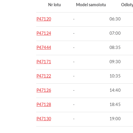
Nr lotu
Model samolotu
Odlot
P47120
-
06:30
P47124
-
07:00
P47444
-
08:35
P47171
-
09:30
P47122
-
10:35
P47126
-
14:40
P47128
-
18:45
P47130
-
19:00