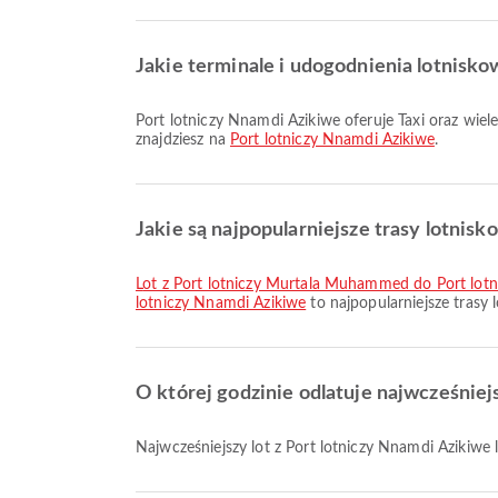
Jakie terminale i udogodnienia lotnisk
Port lotniczy Nnamdi Azikiwe oferuje Taxi oraz wiele innych udogodnień, aby poprawić komfort Twojej podróży. Szczegółowe informacje o udogodnieniach i układach terminali
znajdziesz na
Port lotniczy Nnamdi Azikiwe
.
Jakie są najpopularniejsze trasy lotnis
lot z Port lotniczy Murtala Muhammed do Port lot
lotniczy Nnamdi Azikiwe
to najpopularniejsze trasy 
O której godzinie odlatuje najwcześniej
Najwcześniejszy lot z Port lotniczy Nnamdi Azikiw