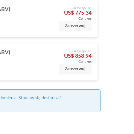
Zaczynając od
ABV)
US$ 775.34
Cena/os
Zarezerwuj
Zaczynając od
ABV)
US$ 858.94
Cena/os
Zarezerwuj
domienia. Staramy się dostarczać