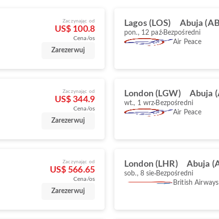
Zaczynając od
Lagos (LOS)
Abuja (A
US$ 100.8
pon., 12 paź
Bezpośredni
Cena/os
Air Peace
Zarezerwuj
Zaczynając od
London (LGW)
Abuja 
US$ 344.9
wt., 1 wrz
Bezpośredni
Cena/os
Air Peace
Zarezerwuj
Zaczynając od
London (LHR)
Abuja (
US$ 566.65
sob., 8 sie
Bezpośredni
Cena/os
British Airways
Zarezerwuj