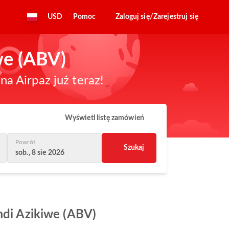
USD
Pomoc
Zaloguj się/Zarejestruj się
we (ABV)
a Airpaz już teraz!
Wyświetl listę zamówień
Powrót
Szukaj
sob., 8 sie 2026
amdi Azikiwe (ABV)