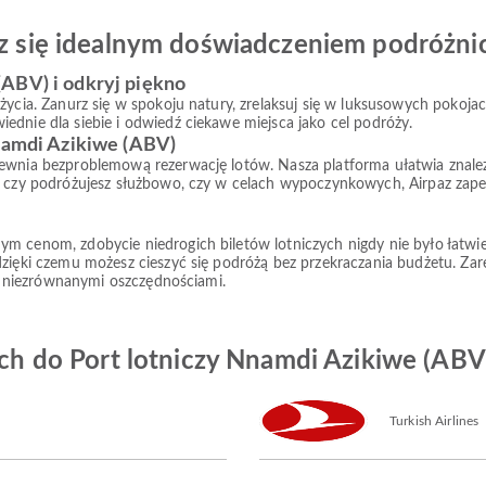
esz się idealnym doświadczeniem podróżn
ABV) i odkryj piękno
ycia. Zanurz się w spokoju natury, zrelaksuj się w luksusowych pokojach
ednie dla siebie i odwiedź ciekawe miejsca jako cel podróży.
Nnamdi Azikiwe (ABV)
ewnia bezproblemową rezerwację lotów. Nasza platforma ułatwia znalez
, czy podróżujesz służbowo, czy w celach wypoczynkowych, Airpaz zapew
m cenom, zdobycie niedrogich biletów lotniczych nigdy nie było łatwiej
dzięki czemu możesz cieszyć się podróżą bez przekraczania budżetu. Zar
 z niezrównanymi oszczędnościami.
zych do Port lotniczy Nnamdi Azikiwe (ABV
Turkish Airlines