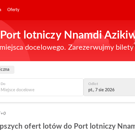
a
Oferty
o Port lotniczy Nnamdi Aziki
iejsca docelowego. Zarezerwujmy bilety n
iczna
Do
Odlot
pt., 7 sie 2026
T+0
lepszych ofert lotów do Port lotniczy Nn