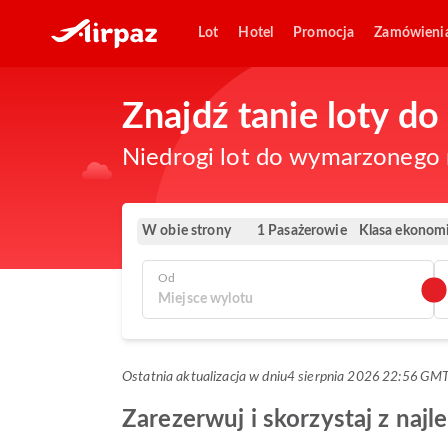
Lot
Hotel
Promocja
Zamówieni
Znajdź tanie loty d
Niedrogi lot do wymarzonego m
W obie strony
Klasa ekonom
1 Pasażerowie
Od
Ostatnia aktualizacja w dniu
4 sierpnia 2026 22:56 GM
Zarezerwuj i skorzystaj z naj