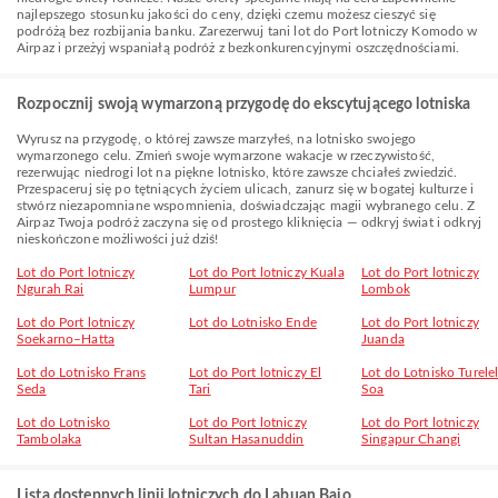
najlepszego stosunku jakości do ceny, dzięki czemu możesz cieszyć się
podróżą bez rozbijania banku. Zarezerwuj tani lot do Port lotniczy Komodo w
Airpaz i przeżyj wspaniałą podróż z bezkonkurencyjnymi oszczędnościami.
Rozpocznij swoją wymarzoną przygodę do ekscytującego lotniska
Wyrusz na przygodę, o której zawsze marzyłeś, na lotnisko swojego
wymarzonego celu. Zmień swoje wymarzone wakacje w rzeczywistość,
rezerwując niedrogi lot na piękne lotnisko, które zawsze chciałeś zwiedzić.
Przespaceruj się po tętniących życiem ulicach, zanurz się w bogatej kulturze i
stwórz niezapomniane wspomnienia, doświadczając magii wybranego celu. Z
Airpaz Twoja podróż zaczyna się od prostego kliknięcia — odkryj świat i odkryj
nieskończone możliwości już dziś!
Lot do Port lotniczy
Lot do Port lotniczy Kuala
Lot do Port lotniczy
Ngurah Rai
Lumpur
Lombok
Lot do Port lotniczy
Lot do Lotnisko Ende
Lot do Port lotniczy
Soekarno–Hatta
Juanda
Lot do Lotnisko Frans
Lot do Port lotniczy El
Lot do Lotnisko Turele
Seda
Tari
Soa
Lot do Lotnisko
Lot do Port lotniczy
Lot do Port lotniczy
Tambolaka
Sultan Hasanuddin
Singapur Changi
Lista dostępnych linii lotniczych do Labuan Bajo