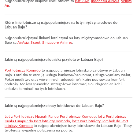
Najpopularniejsze krajowe linie lotnicze to
Batik Air
,
Indonesia AirAsia
,
Wings
Air
.
Które linie lotnicze są najpopularniejsze na loty międzynarodowe do
Labuan Bajo?
Najpopularniejszymi liniami lotniczymi na loty międzynarodowe do Labuan
Bajo są
AirAsia
,
Scoot
,
Singapore Airlines
.
Jakie są najpopularniejsze lotniska przylotu w Labuan Bajo?
Port lotniczy Komodo
to najpopularniejsze lotniska przylotowe w Labuan
Bajo. Lotniska te oferują Usługa bankowa/bankomat, Usługa wymiany walut,
Pokój modlitwy oraz wiele innych udogodnień, które poprawiają komfort
podróży. Możesz sprawdzić szczegółowe informacje o udogodnieniach i
układzie terminali na tych lotniskach.
Jakie są najpopularniejsze trasy lotniskowe do Labuan Bajo?
lot z Port lotniczy Ngurah Rai do Port lotniczy Komodo
,
lot z Port lotniczy
Kuala Lumpur do Port lotniczy Komodo
,
lot z Port lotniczy Lombok do Port
lotniczy Komodo
to najpopularniejsze trasy lotniskowe do Labuan Bajo. Trasy
te oferują wygodne połączenia na podróż.