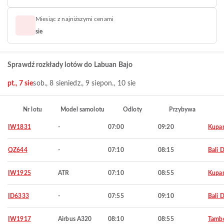
Miesiąc z najniższymi cenami
sie
Sprawdź rozkłady lotów do Labuan Bajo
pt., 7 sie
sob., 8 sie
niedz., 9 sie
pon., 10 sie
Nr lotu
Model samolotu
Odloty
Przybywa
IW1831
-
07:00
09:20
Kupa
QZ644
-
07:10
08:15
Bali 
IW1925
ATR
07:10
08:55
Kupa
ID6333
-
07:55
09:10
Bali 
IW1917
Airbus A320
08:10
08:55
Tamb