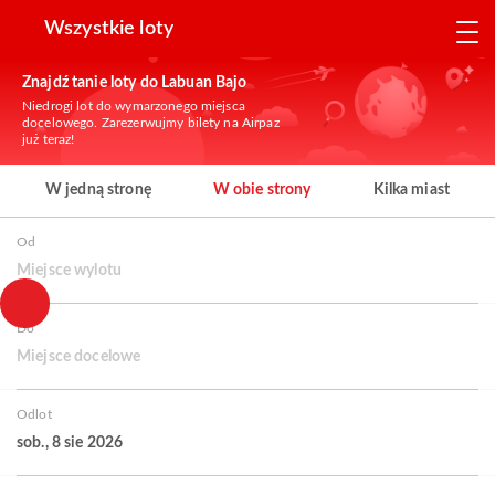
Wszystkie loty
Znajdź tanie loty do Labuan Bajo
Niedrogi lot do wymarzonego miejsca
docelowego. Zarezerwujmy bilety na Airpaz
już teraz!
W jedną stronę
W obie strony
Kilka miast
Od
Miejsce wylotu
Do
Miejsce docelowe
Odlot
sob., 8 sie 2026