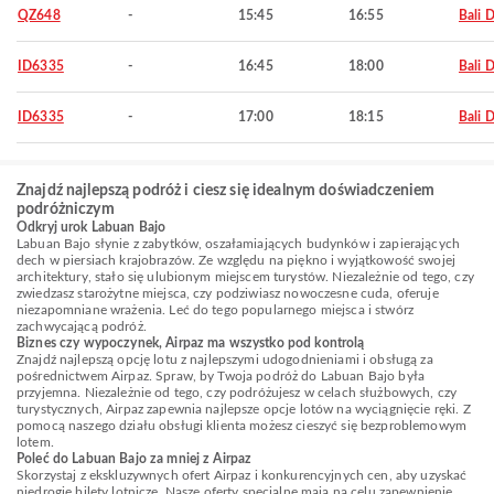
QZ648
-
15:45
16:55
Bali 
ID6335
-
16:45
18:00
Bali 
ID6335
-
17:00
18:15
Bali 
Znajdź najlepszą podróż i ciesz się idealnym doświadczeniem
podróżniczym
Odkryj urok Labuan Bajo
Labuan Bajo słynie z zabytków, oszałamiających budynków i zapierających
dech w piersiach krajobrazów. Ze względu na piękno i wyjątkowość swojej
architektury, stało się ulubionym miejscem turystów. Niezależnie od tego, czy
zwiedzasz starożytne miejsca, czy podziwiasz nowoczesne cuda, oferuje
niezapomniane wrażenia. Leć do tego popularnego miejsca i stwórz
zachwycającą podróż.
Biznes czy wypoczynek, Airpaz ma wszystko pod kontrolą
Znajdź najlepszą opcję lotu z najlepszymi udogodnieniami i obsługą za
pośrednictwem Airpaz. Spraw, by Twoja podróż do Labuan Bajo była
przyjemna. Niezależnie od tego, czy podróżujesz w celach służbowych, czy
turystycznych, Airpaz zapewnia najlepsze opcje lotów na wyciągnięcie ręki. Z
pomocą naszego działu obsługi klienta możesz cieszyć się bezproblemowym
lotem.
Poleć do Labuan Bajo za mniej z Airpaz
Skorzystaj z ekskluzywnych ofert Airpaz i konkurencyjnych cen, aby uzyskać
niedrogie bilety lotnicze. Nasze oferty specjalne mają na celu zapewnienie