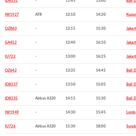
ID6331
-
11:45
13:00
Bali 
IW1927
ATR
12:10
14:20
Kupa
QZ860
-
12:15
15:30
Jakar
GA452
-
12:40
16:10
Jakar
IU722
-
13:00
16:25
Jakar
QZ642
-
13:35
14:45
Bali 
ID8337
-
13:50
15:05
Bali 
ID8335
Airbus A320
14:15
15:30
Bali 
IW1949
-
14:30
15:45
Lombo
IU726
Airbus A320
15:30
18:00
Surab