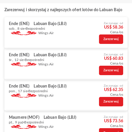
Zarezerwuj i skorzystaj z najlepszych ofert lotów do Labuan Bajo
Ende (ENE)
Labuan Bajo (LBJ)
Zaczynając od
US$ 58.36
sob., 8 sie
Bezpośredni
Cena/os
Wings Air
Zarezerwuj
Ende (ENE)
Labuan Bajo (LBJ)
Zaczynając od
US$ 60.83
śr., 12 sie
Bezpośredni
Cena/os
Wings Air
Zarezerwuj
Ende (ENE)
Labuan Bajo (LBJ)
Zaczynając od
US$ 62.35
pon., 17 sie
Bezpośredni
Cena/os
Wings Air
Zarezerwuj
Maumere (MOF)
Labuan Bajo (LBJ)
Zaczynając od
US$ 73.56
pt., 9 paź
Bezpośredni
Cena/os
Wings Air