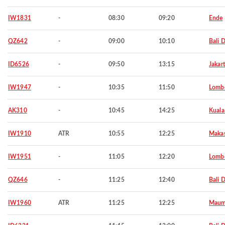
IW1831
-
08:30
09:20
Ende
QZ642
-
09:00
10:10
Bali 
ID6526
-
09:50
13:15
Jakar
IW1947
-
10:35
11:50
Lombo
AK310
-
10:45
14:25
Kuala
IW1910
ATR
10:55
12:25
Makas
IW1951
-
11:05
12:20
Lombo
QZ646
-
11:25
12:40
Bali 
IW1960
ATR
11:25
12:25
Maum