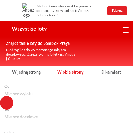
Zdobądź mnóstwo ekskluzywnych
promocji tylko w aplikacji Airpaz.
Pobierz
Pobierz teraz!
Wszystkie loty
Znajdź tanie loty do Lombok Praya
Niedrogi lot do wymarzonego miejsca
docelowego. Zarezerwujmy bilety na Airpaz
już teraz!
W jedną stronę
W obie strony
Kilka miast
Od
Miejsce wylotu
Do
Miejsce docelowe
Odlot