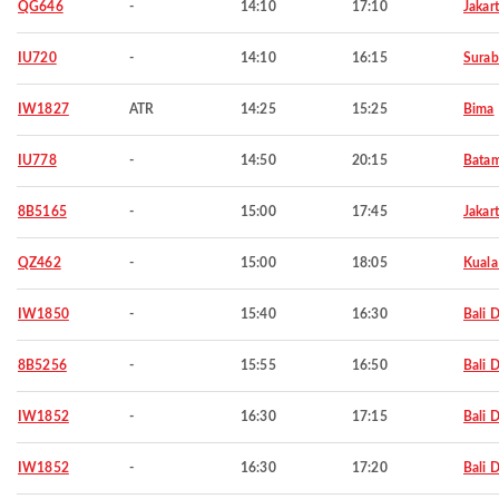
QG646
-
14:10
17:10
Jakar
IU720
-
14:10
16:15
Surab
IW1827
ATR
14:25
15:25
Bima
IU778
-
14:50
20:15
Bata
8B5165
-
15:00
17:45
Jakar
QZ462
-
15:00
18:05
Kuala
IW1850
-
15:40
16:30
Bali 
8B5256
-
15:55
16:50
Bali 
IW1852
-
16:30
17:15
Bali 
IW1852
-
16:30
17:20
Bali 