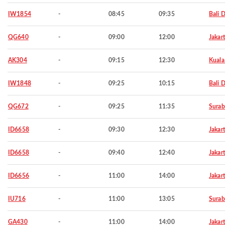
IW1854
-
08:45
09:35
Bali 
QG640
-
09:00
12:00
Jakar
AK304
-
09:15
12:30
Kuala
IW1848
-
09:25
10:15
Bali 
QG672
-
09:25
11:35
Surab
ID6658
-
09:30
12:30
Jakar
ID6658
-
09:40
12:40
Jakar
ID6656
-
11:00
14:00
Jakar
IU716
-
11:00
13:05
Surab
GA430
-
11:00
14:00
Jakar