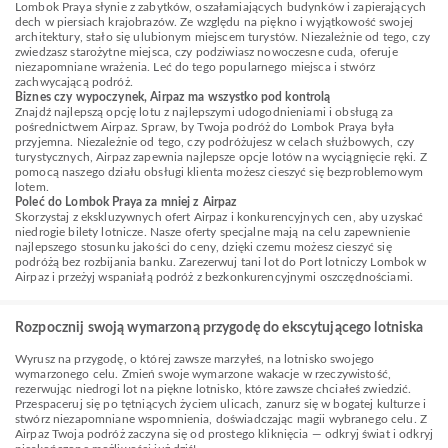
Lombok Praya słynie z zabytków, oszałamiających budynków i zapierających
dech w piersiach krajobrazów. Ze względu na piękno i wyjątkowość swojej
architektury, stało się ulubionym miejscem turystów. Niezależnie od tego, czy
zwiedzasz starożytne miejsca, czy podziwiasz nowoczesne cuda, oferuje
niezapomniane wrażenia. Leć do tego popularnego miejsca i stwórz
zachwycającą podróż.
Biznes czy wypoczynek, Airpaz ma wszystko pod kontrolą
Znajdź najlepszą opcję lotu z najlepszymi udogodnieniami i obsługą za
pośrednictwem Airpaz. Spraw, by Twoja podróż do Lombok Praya była
przyjemna. Niezależnie od tego, czy podróżujesz w celach służbowych, czy
turystycznych, Airpaz zapewnia najlepsze opcje lotów na wyciągnięcie ręki. Z
pomocą naszego działu obsługi klienta możesz cieszyć się bezproblemowym
lotem.
Poleć do Lombok Praya za mniej z Airpaz
Skorzystaj z ekskluzywnych ofert Airpaz i konkurencyjnych cen, aby uzyskać
niedrogie bilety lotnicze. Nasze oferty specjalne mają na celu zapewnienie
najlepszego stosunku jakości do ceny, dzięki czemu możesz cieszyć się
podróżą bez rozbijania banku. Zarezerwuj tani lot do Port lotniczy Lombok w
Airpaz i przeżyj wspaniałą podróż z bezkonkurencyjnymi oszczędnościami.
Rozpocznij swoją wymarzoną przygodę do ekscytującego lotniska
Wyrusz na przygodę, o której zawsze marzyłeś, na lotnisko swojego
wymarzonego celu. Zmień swoje wymarzone wakacje w rzeczywistość,
rezerwując niedrogi lot na piękne lotnisko, które zawsze chciałeś zwiedzić.
Przespaceruj się po tętniących życiem ulicach, zanurz się w bogatej kulturze i
stwórz niezapomniane wspomnienia, doświadczając magii wybranego celu. Z
Airpaz Twoja podróż zaczyna się od prostego kliknięcia — odkryj świat i odkryj