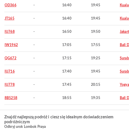
OD366
-
16:40
19:45
Kuala
JT165
-
16:40
19:45
Kuala
IU768
-
16:50
19:50
Jakar
IW1962
-
17:05
17:55
Bali 
QG672
-
17:15
19:25
Surab
IU716
-
17:40
19:45
Surab
IU778
-
17:45
20:15
Yogya
8B5258
-
18:55
19:35
Bali 
Znajdź najlepszą podróż i ciesz się idealnym doświadczeniem
podróżniczym
Odkryj urok Lombok Praya