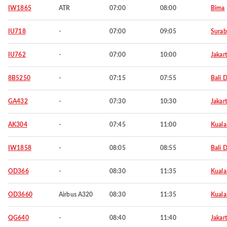
IW1865
ATR
07:00
08:00
Bima
IU718
-
07:00
09:05
Surab
IU762
-
07:00
10:00
Jakar
8B5250
-
07:15
07:55
Bali 
GA432
-
07:30
10:30
Jakar
AK304
-
07:45
11:00
Kuala
IW1858
-
08:05
08:55
Bali 
OD366
-
08:30
11:35
Kuala
OD3660
Airbus A320
08:30
11:35
Kuala
QG640
-
08:40
11:40
Jakar