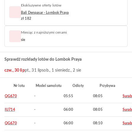
Ekskluzywne oferty lotów
Bali Denpasar - Lombok Praya
zł 182
Miesiąc z najniższymi cenami
sie
Sprawdź rozkłady lotów do Lombok Praya
czw., 30 lip
pt., 31 lip
sob., 1 sie
niedz., 2 sie
Nr lotu
Model samolotu
Odloty
Przybywa
QG670
-
05:55
08:05
Surab
IU714
-
06:00
08:05
Surab
QG670
-
06:00
08:10
Surab