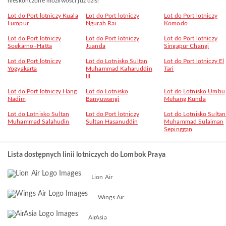
nieskończone możliwości już dziś!
Lot do Port lotniczy Kuala
Lot do Port lotniczy
Lot do Port lotniczy
Lumpur
Ngurah Rai
Komodo
Lot do Port lotniczy
Lot do Port lotniczy
Lot do Port lotniczy
Soekarno–Hatta
Juanda
Singapur Changi
Lot do Port lotniczy
Lot do Lotnisko Sultan
Lot do Port lotniczy El
Yogyakarta
Muhammad Kaharuddin
Tari
III
Lot do Port lotniczy Hang
Lot do Lotnisko
Lot do Lotnisko Umbu
Nadim
Banyuwangi
Mehang Kunda
Lot do Lotnisko Sultan
Lot do Port lotniczy
Lot do Lotnisko Sultan
Muhammad Salahudin
Sultan Hasanuddin
Muhammad Sulaiman
Sepinggan
Lista dostępnych linii lotniczych do Lombok Praya
Lion Air
Wings Air
AirAsia