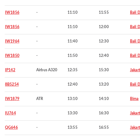
IW1856
-
11:10
11:55
Bali 
IW1856
-
11:10
12:00
Bali 
IW1964
-
11:40
12:30
Bali 
IW1850
-
11:50
12:40
Bali 
IP142
Airbus A320
12:35
15:30
Jakar
8B5254
-
12:40
13:20
Bali 
IW1879
ATR
13:10
14:10
Bima
IU764
-
13:30
16:30
Jakar
QG646
-
13:55
16:55
Jakar