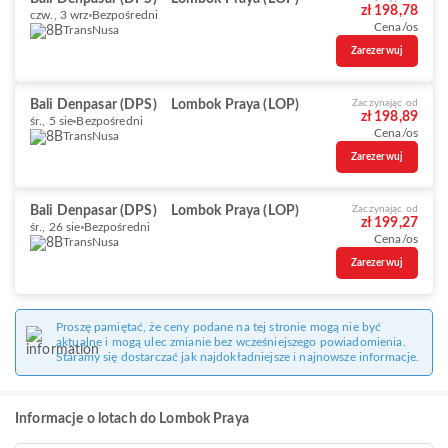
zł 198,78
czw., 3 wrz
Bezpośredni
Cena/os
TransNusa
Zarezerwuj
Bali Denpasar (DPS)
Lombok Praya (LOP)
Zaczynając od
zł 198,89
śr., 5 sie
Bezpośredni
Cena/os
TransNusa
Zarezerwuj
Bali Denpasar (DPS)
Lombok Praya (LOP)
Zaczynając od
zł 199,27
śr., 26 sie
Bezpośredni
Cena/os
TransNusa
Zarezerwuj
Proszę pamiętać, że ceny podane na tej stronie mogą nie być
aktualne i mogą ulec zmianie bez wcześniejszego powiadomienia.
Staramy się dostarczać jak najdokładniejsze i najnowsze informacje.
Informacje o lotach do Lombok Praya