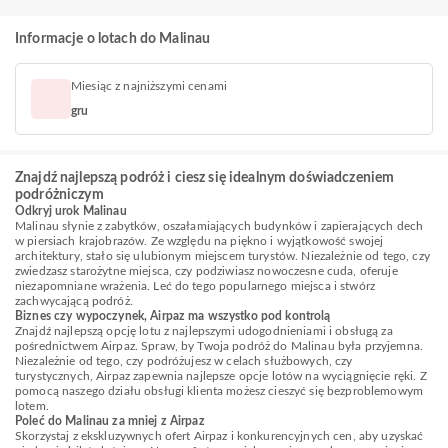
Informacje o lotach do Malinau
Miesiąc z najniższymi cenami
gru
Znajdź najlepszą podróż i ciesz się idealnym doświadczeniem
podróżniczym
Odkryj urok Malinau
Malinau słynie z zabytków, oszałamiających budynków i zapierających dech
w piersiach krajobrazów. Ze względu na piękno i wyjątkowość swojej
architektury, stało się ulubionym miejscem turystów. Niezależnie od tego, czy
zwiedzasz starożytne miejsca, czy podziwiasz nowoczesne cuda, oferuje
niezapomniane wrażenia. Leć do tego popularnego miejsca i stwórz
zachwycającą podróż.
Biznes czy wypoczynek, Airpaz ma wszystko pod kontrolą
Znajdź najlepszą opcję lotu z najlepszymi udogodnieniami i obsługą za
pośrednictwem Airpaz. Spraw, by Twoja podróż do Malinau była przyjemna.
Niezależnie od tego, czy podróżujesz w celach służbowych, czy
turystycznych, Airpaz zapewnia najlepsze opcje lotów na wyciągnięcie ręki. Z
pomocą naszego działu obsługi klienta możesz cieszyć się bezproblemowym
lotem.
Poleć do Malinau za mniej z Airpaz
Skorzystaj z ekskluzywnych ofert Airpaz i konkurencyjnych cen, aby uzyskać