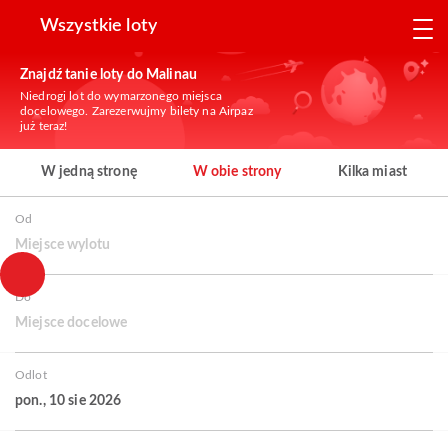
Wszystkie loty
Znajdź tanie loty do Malinau
Niedrogi lot do wymarzonego miejsca
docelowego. Zarezerwujmy bilety na Airpaz
już teraz!
W jedną stronę
W obie strony
Kilka miast
Od
Miejsce wylotu
Do
Miejsce docelowe
Odlot
pon., 10 sie 2026