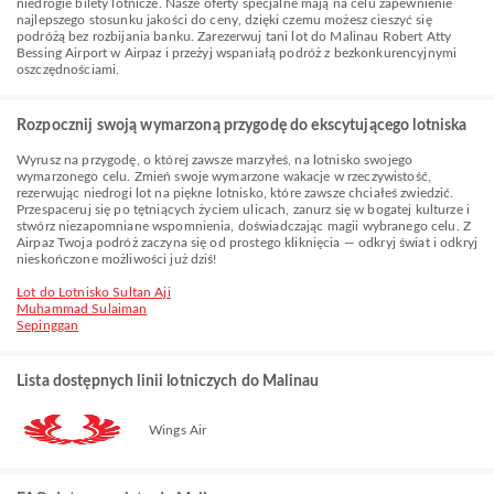
niedrogie bilety lotnicze. Nasze oferty specjalne mają na celu zapewnienie
najlepszego stosunku jakości do ceny, dzięki czemu możesz cieszyć się
podróżą bez rozbijania banku. Zarezerwuj tani lot do Malinau Robert Atty
Bessing Airport w Airpaz i przeżyj wspaniałą podróż z bezkonkurencyjnymi
oszczędnościami.
Rozpocznij swoją wymarzoną przygodę do ekscytującego lotniska
Wyrusz na przygodę, o której zawsze marzyłeś, na lotnisko swojego
wymarzonego celu. Zmień swoje wymarzone wakacje w rzeczywistość,
rezerwując niedrogi lot na piękne lotnisko, które zawsze chciałeś zwiedzić.
Przespaceruj się po tętniących życiem ulicach, zanurz się w bogatej kulturze i
stwórz niezapomniane wspomnienia, doświadczając magii wybranego celu. Z
Airpaz Twoja podróż zaczyna się od prostego kliknięcia — odkryj świat i odkryj
nieskończone możliwości już dziś!
Lot do Lotnisko Sultan Aji
Muhammad Sulaiman
Sepinggan
Lista dostępnych linii lotniczych do Malinau
Wings Air