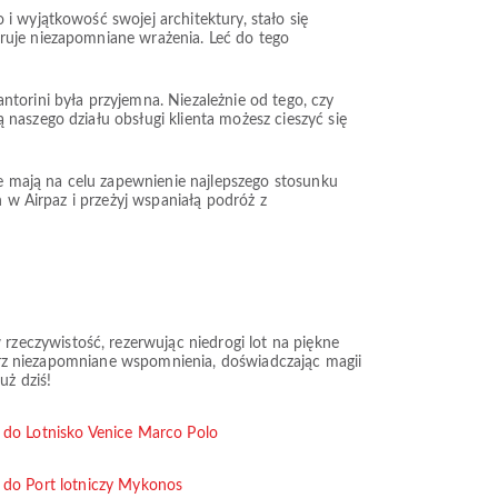
i wyjątkowość swojej architektury, stało się
eruje niezapomniane wrażenia. Leć do tego
torini była przyjemna. Niezależnie od tego, czy
naszego działu obsługi klienta możesz cieszyć się
ne mają na celu zapewnienie najlepszego stosunku
n w Airpaz i przeżyj wspaniałą podróż z
zeczywistość, rezerwując niedrogi lot na piękne
twórz niezapomniane wspomnienia, doświadczając magii
uż dziś!
 do Lotnisko Venice Marco Polo
 do Port lotniczy Mykonos