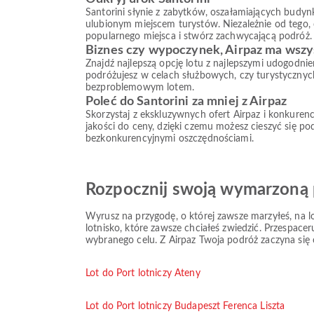
Santorini słynie z zabytków, oszałamiających budynk
ulubionym miejscem turystów. Niezależnie od tego, 
popularnego miejsca i stwórz zachwycającą podróż.
Biznes czy wypoczynek, Airpaz ma wszy
Znajdź najlepszą opcję lotu z najlepszymi udogodni
podróżujesz w celach służbowych, czy turystycznych,
bezproblemowym lotem.
Poleć do Santorini za mniej z Airpaz
Skorzystaj z ekskluzywnych ofert Airpaz i konkurenc
jakości do ceny, dzięki czemu możesz cieszyć się pod
bezkonkurencyjnymi oszczędnościami.
Rozpocznij swoją wymarzoną 
Wyrusz na przygodę, o której zawsze marzyłeś, na 
lotnisko, które zawsze chciałeś zwiedzić. Przespace
wybranego celu. Z Airpaz Twoja podróż zaczyna się o
Lot do Port lotniczy Ateny
Lot do Port lotniczy Budapeszt Ferenca Liszta