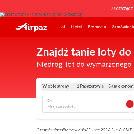
Zaoszczędź 
Lot
Hotel
Promocja
Zamówieni
Znajdź tanie loty do
Niedrogi lot do wymarzonego m
W obie strony
Klasa ekonom
1 Pasażerowie
Od
Ostatnia aktualizacja w dniu
25 lipca 2026 21:18 GMT