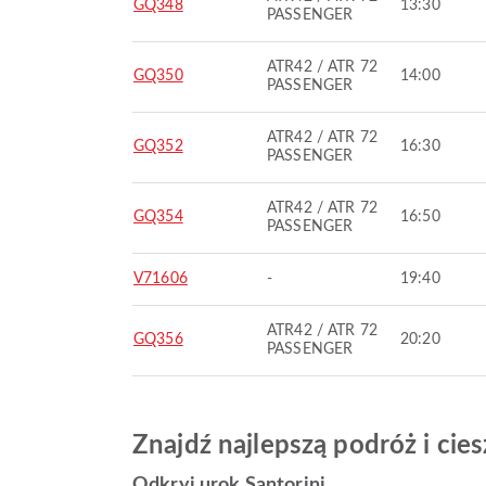
GQ348
13:30
PASSENGER
ATR42 / ATR 72
GQ350
14:00
PASSENGER
ATR42 / ATR 72
GQ352
16:30
PASSENGER
ATR42 / ATR 72
GQ354
16:50
PASSENGER
V71606
-
19:40
ATR42 / ATR 72
GQ356
20:20
PASSENGER
Znajdź najlepszą podróż i ci
Odkryj urok Santorini