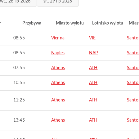
wt., 28 lip 2026
śr., 29 lip 2026
y
Przybywa
Miasto wylotu
Lotnisko wylotu
Mias
08:55
Vienna
VIE
Santor
08:55
Naples
NAP
Santor
07:55
Athens
ATH
Santor
10:55
Athens
ATH
Santor
11:25
Athens
ATH
Santor
13:45
Athens
ATH
Santor