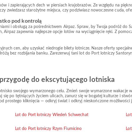
ów i zapierających dech w piersiach krajobrazów. Ze względu na piękno 
czy zwiedzasz starożytne miejsca, czy podziwiasz nowoczesne cuda, of
stko pod kontrolą
eniami i obsługą za pośrednictwem Airpaz. Spraw, by Twoja podróż do San
 Airpaz zapewnia najlepsze opcje lotów na wyciągnięcie ręki. Z pomocą 
yjnych cen, aby uzyskać niedrogie bilety lotnicze. Nasze oferty specjal
różą bez rozbijania banku. Zarezerwuj tani lot do Port lotniczy Santory
przygodę do ekscytującego lotniska
lotnisko swojego wymarzonego celu. Zmień swoje wymarzone wakacje w r
ruj się po tętniących życiem ulicach, zanurz się w bogatej kulturze i s
d prostego kliknięcia — odkryj świat i odkryj nieskończone możliwości j
Lot do Port lotniczy Wiedeń Schwechat
Lot
Lot do Port lotniczy Rzym Fiumicino
Lot