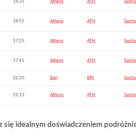
14:25
Athens
ATH
Santor
14:55
Athens
ATH
Santor
17:25
Athens
ATH
Santor
17:45
Athens
ATH
Santor
22:20
Bari
BRI
Santor
21:15
Athens
ATH
Santor
esz się idealnym doświadczeniem podróżn