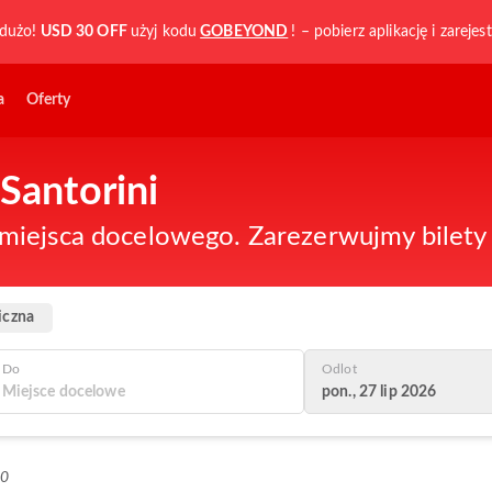
dużo!
USD 30 OFF
użyj kodu
GOBEYOND
! – pobierz aplikację i zarejest
a
Oferty
 Santorini
iejsca docelowego. Zarezerwujmy bilety n
iczna
Do
Odlot
pon., 27 lip 2026
+0