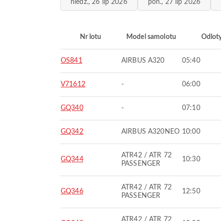
niedz., 26 lip 2026
pon., 27 lip 2026
Nr lotu
Model samolotu
Odlot
OS841
AIRBUS A320
05:40
V71612
-
06:00
GQ340
-
07:10
GQ342
AIRBUS A320NEO
10:00
ATR42 / ATR 72
GQ344
10:30
PASSENGER
ATR42 / ATR 72
GQ346
12:50
PASSENGER
ATR42 / ATR 72