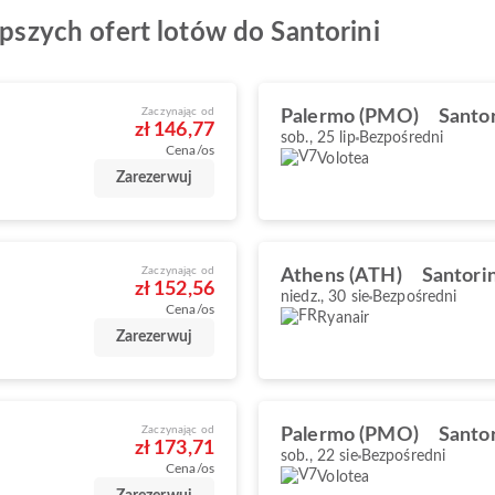
epszych ofert lotów do Santorini
Zaczynając od
Palermo (PMO)
Santor
zł 146,77
sob., 25 lip
Bezpośredni
Cena/os
Volotea
Zarezerwuj
Zaczynając od
Athens (ATH)
Santorin
zł 152,56
niedz., 30 sie
Bezpośredni
Cena/os
Ryanair
Zarezerwuj
Zaczynając od
Palermo (PMO)
Santor
zł 173,71
sob., 22 sie
Bezpośredni
Cena/os
Volotea