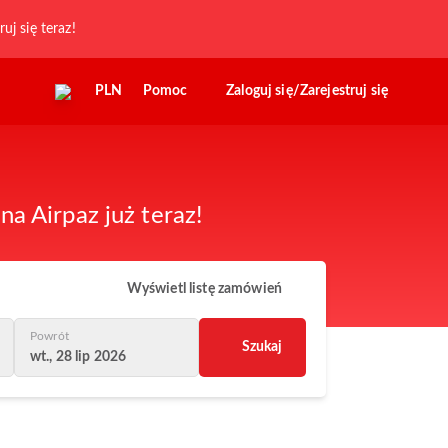
ruj się teraz!
PLN
Pomoc
Zaloguj się/Zarejestruj się
a Airpaz już teraz!
Wyświetl listę zamówień
Powrót
Szukaj
wt., 28 lip 2026