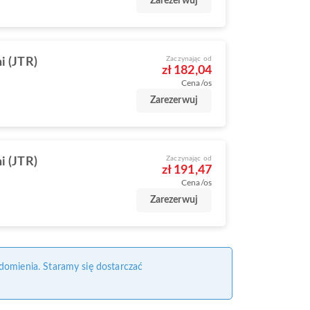
Zarezerwuj
Zaczynając od
i (JTR)
zł 182,04
Cena/os
Zarezerwuj
Zaczynając od
i (JTR)
zł 191,47
Cena/os
Zarezerwuj
domienia. Staramy się dostarczać