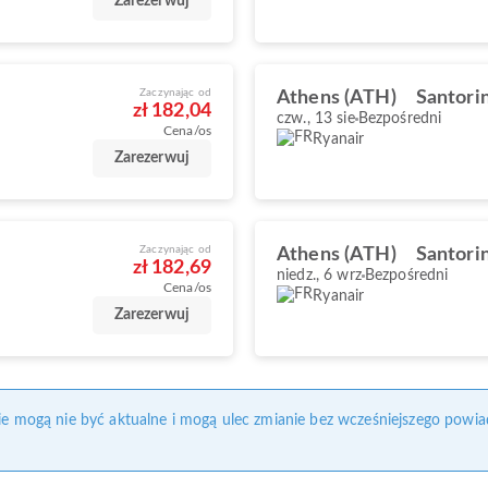
Zarezerwuj
Zaczynając od
Athens (ATH)
Santorin
zł 182,04
czw., 13 sie
Bezpośredni
Cena/os
Ryanair
Zarezerwuj
Zaczynając od
Athens (ATH)
Santorin
zł 182,69
niedz., 6 wrz
Bezpośredni
Cena/os
Ryanair
Zarezerwuj
nie mogą nie być aktualne i mogą ulec zmianie bez wcześniejszego powia