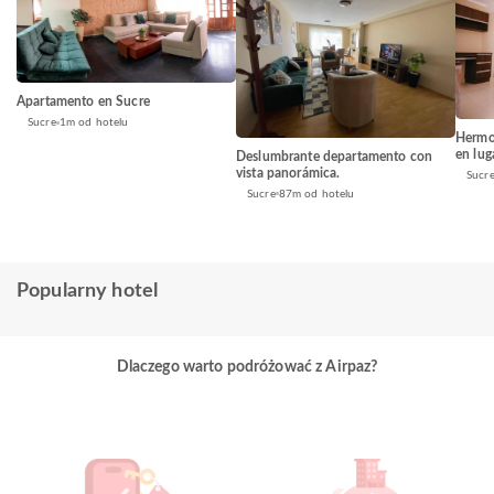
Apartamento en Sucre
Sucre
1m od hotelu
Hermo
en lug
Deslumbrante departamento con
vista panorámica.
Sucr
Sucre
87m od hotelu
Popularny hotel
Dlaczego warto podróżować z Airpaz?