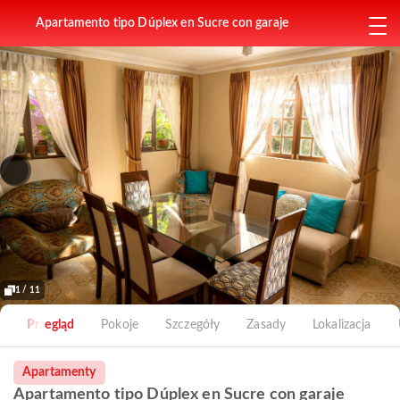
Apartamento tipo Dúplex en Sucre con garaje
1 / 11
Przegląd
Pokoje
Szczegóły
Zasady
Lokalizacja
Apartamenty
Apartamento tipo Dúplex en Sucre con garaje