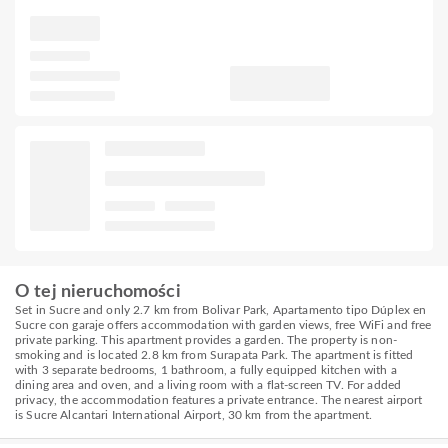
O tej nieruchomości
Set in Sucre and only 2.7 km from Bolivar Park, Apartamento tipo Dúplex en
Sucre con garaje offers accommodation with garden views, free WiFi and free
private parking. This apartment provides a garden. The property is non-
smoking and is located 2.8 km from Surapata Park. The apartment is fitted
with 3 separate bedrooms, 1 bathroom, a fully equipped kitchen with a
dining area and oven, and a living room with a flat-screen TV. For added
privacy, the accommodation features a private entrance. The nearest airport
is Sucre Alcantari International Airport, 30 km from the apartment.