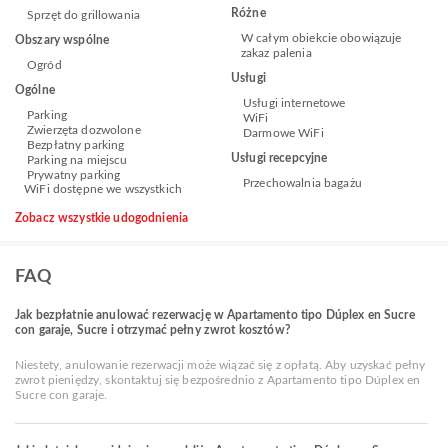
Różne
Sprzęt do grillowania
W całym obiekcie obowiązuje
Obszary wspólne
zakaz palenia
Ogród
Usługi
Ogólne
Usługi internetowe
Parking
WiFi
Zwierzęta dozwolone
Darmowe WiFi
Bezpłatny parking
Usługi recepcyjne
Parking na miejscu
Prywatny parking
Przechowalnia bagażu
WiFi dostępne we wszystkich
Zobacz wszystkie udogodnienia
FAQ
Jak bezpłatnie anulować rezerwację w Apartamento tipo Dúplex en Sucre
con garaje, Sucre i otrzymać pełny zwrot kosztów?
Niestety, anulowanie rezerwacji może wiązać się z opłatą. Aby uzyskać pełny
zwrot pieniędzy, skontaktuj się bezpośrednio z Apartamento tipo Dúplex en
Sucre con garaje.