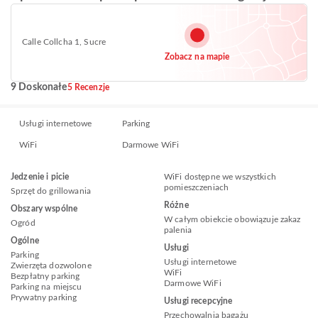
Calle Collcha 1, Sucre
Zobacz na mapie
9 Doskonałe
5 Recenzje
Usługi internetowe
Parking
WiFi
Darmowe WiFi
Jedzenie i picie
WiFi dostępne we wszystkich
pomieszczeniach
Sprzęt do grillowania
Różne
Obszary wspólne
W całym obiekcie obowiązuje zakaz
Ogród
palenia
Ogólne
Usługi
Parking
Usługi internetowe
Zwierzęta dozwolone
WiFi
Bezpłatny parking
Darmowe WiFi
Parking na miejscu
Prywatny parking
Usługi recepcyjne
Przechowalnia bagażu