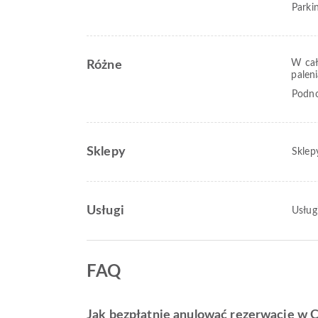
Parki
W cał
Różne
palen
Podno
Sklepy
Sklep
Usługi
Usług
FAQ
Jak bezpłatnie anulować rezerwację w C