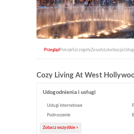
Przegląd
Pokoje
Szczegóły
Zasady
Lokalizacja
Udog
Cozy Living At West Hollywo
Udogodnienia i usługi
Usługi internetowe
P
Podnoszenie
B
Zobacz wszystkie >