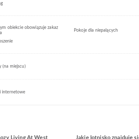
ng
ym obiekcie obowiązuje zakaz
Pokoje dla niepalących
ia
szenie
y (na miejscu)
i internetowe
ozy Living At West
Jakie lotnisko znajduje s