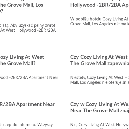
e Grove Mall, Los
Hollywood -2BR/2BA Apa
w?
W pobliżu hotelu Cozy Living 
Grove Mall, Los Angeles nie ma l
opłatą. Aby uzyskać pełny zwrot
ing At West Hollywood -2BR/2BA
Cozy Living At West
Czy Cozy Living At Wes
he Grove Mall?
The Grove Mall zapewnia
lywood -2BR/2BA Apartment Near
Niestety, Cozy Living At West
Mall, Los Angeles nie oferuje śni
BR/2BA Apartment Near
Czy w Cozy Living At W
Near The Grove Mall znaj
dostęp do Internetu. Wszyscy
Nie, Cozy Living At West Holl