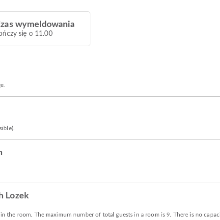
zas wymeldowania
ończy się o 11.00
ge.
ible).
h
h Lozek
s in the room. The maximum number of total guests in a room is 9. There is no capaci