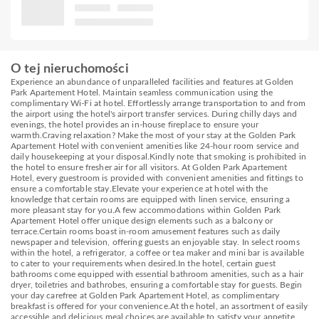
O tej nieruchomości
Experience an abundance of unparalleled facilities and features at Golden
Park Apartement Hotel. Maintain seamless communication using the
complimentary Wi-Fi at hotel. Effortlessly arrange transportation to and from
the airport using the hotel's airport transfer services. During chilly days and
evenings, the hotel provides an in-house fireplace to ensure your
warmth.Craving relaxation? Make the most of your stay at the Golden Park
Apartement Hotel with convenient amenities like 24-hour room service and
daily housekeeping at your disposal.Kindly note that smoking is prohibited in
the hotel to ensure fresher air for all visitors. At Golden Park Apartement
Hotel, every guestroom is provided with convenient amenities and fittings to
ensure a comfortable stay.Elevate your experience at hotel with the
knowledge that certain rooms are equipped with linen service, ensuring a
more pleasant stay for you.A few accommodations within Golden Park
Apartement Hotel offer unique design elements such as a balcony or
terrace.Certain rooms boast in-room amusement features such as daily
newspaper and television, offering guests an enjoyable stay. In select rooms
within the hotel, a refrigerator, a coffee or tea maker and mini bar is available
to cater to your requirements when desired.In the hotel, certain guest
bathrooms come equipped with essential bathroom amenities, such as a hair
dryer, toiletries and bathrobes, ensuring a comfortable stay for guests. Begin
your day carefree at Golden Park Apartement Hotel, as complimentary
breakfast is offered for your convenience.At the hotel, an assortment of easily
accessible and delicious meal choices are available to satisfy your appetite