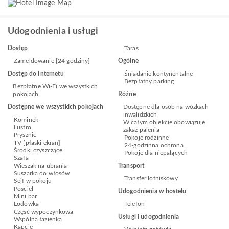
Udogodnienia i usługi
Dostęp
Taras
Zameldowanie [24 godziny]
Ogólne
Dostęp do Internetu
Śniadanie kontynentalne
Bezpłatny parking
Bezpłatne Wi-Fi we wszystkich
pokojach
Różne
Dostępne we wszystkich pokojach
Dostępne dla osób na wózkach
inwalidzkich
Kominek
W całym obiekcie obowiązuje
Lustro
zakaz palenia
Prysznic
Pokoje rodzinne
TV [płaski ekran]
24-godzinna ochrona
Środki czyszczące
Pokoje dla niepalących
Szafa
Wieszak na ubrania
Transport
Suszarka do włosów
Transfer lotniskowy
Sejf w pokoju
Pościel
Udogodnienia w hostelu
Mini bar
Lodówka
Telefon
Część wypoczynkowa
Usługi i udogodnienia
Wspólna łazienka
Kapcie