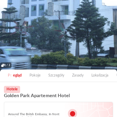
1 / 2
Przegląd
Pokoje
Szczegóły
Zasady
Lokalizacja
Hotele
Golden Park Apartement Hotel
Around The Britsh Embassy, In front