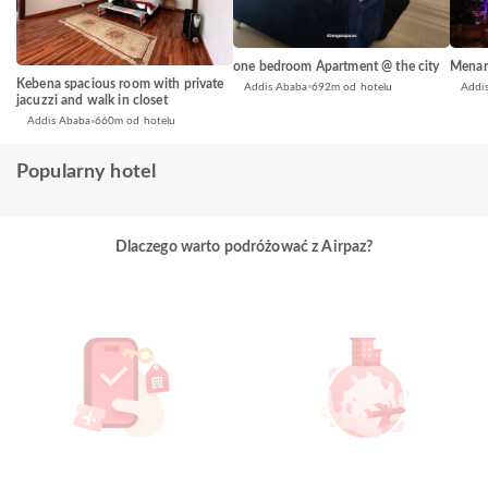
one bedroom Apartment @ the city
Menar
Kebena spacious room with private
Addis Ababa
692m od hotelu
Addi
jacuzzi and walk in closet
Addis Ababa
660m od hotelu
Popularny hotel
Dlaczego warto podróżować z Airpaz?