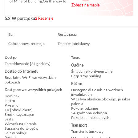
of Minarol Building,On the way to
Zobacz na mapie
Meganagna, Piazza +251
5.2 W porządku
2 Recenzje
Bar
Restauracja
Całodobowa recepcja
Transfer lotniskowy
Dostęp
Taras
Zameldowanie [24 godziny]
Ogólne
Dostęp do Internetu
Śniadanie kontynentalne
Bezpłatny parking
Bezpłatne Wi-Fi we wszystkich
pokojach
Różne
Dostępne we wszystkich pokojach
Dostępne dla osób na wózkach
inwalidzkich
Kominek
W całym obiekcie obowiązuje zakaz
Lustro
palenia
Prysznic
Pokoje rodzinne
TV [płaski ekran]
24-godzinna ochrona
Środki czyszczące
Pokoje dla niepalących
Szafa
Wieszak na ubrania
Transport
Suszarka do włosów
Transfer lotniskowy
Sejf w pokoju
Pościel