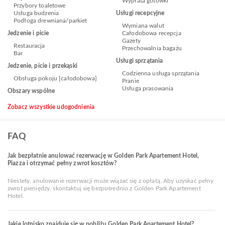
Wypłata gotówki
Przybory toaletowe
Usługa budzenia
Usługi recepcyjne
Podłoga drewniana/parkiet
Wymiana walut
Jedzenie i picie
Całodobowa recepcja
Gazety
Restauracja
Przechowalnia bagażu
Bar
Usługi sprzątania
Jedzenie, picie i przekąski
Codzienna usługa sprzątania
Obsługa pokoju [całodobowa]
Pranie
Usługa prasowania
Obszary wspólne
Zobacz wszystkie udogodnienia
FAQ
Jak bezpłatnie anulować rezerwację w Golden Park Apartement Hotel,
Piazza i otrzymać pełny zwrot kosztów?
Niestety, anulowanie rezerwacji może wiązać się z opłatą. Aby uzyskać pełny
zwrot pieniędzy, skontaktuj się bezpośrednio z Golden Park Apartement
Hotel.
Jakie lotnisko znajduje się w pobliżu Golden Park Apartement Hotel?