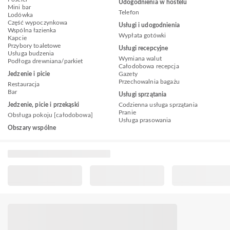
Udogodnienia w hostelu
Mini bar
Telefon
Lodówka
Część wypoczynkowa
Usługi i udogodnienia
Wspólna łazienka
Wypłata gotówki
Kapcie
Przybory toaletowe
Usługi recepcyjne
Usługa budzenia
Wymiana walut
Podłoga drewniana/parkiet
Całodobowa recepcja
Jedzenie i picie
Gazety
Przechowalnia bagażu
Restauracja
Bar
Usługi sprzątania
Jedzenie, picie i przekąski
Codzienna usługa sprzątania
Pranie
Obsługa pokoju [całodobowa]
Usługa prasowania
Obszary wspólne