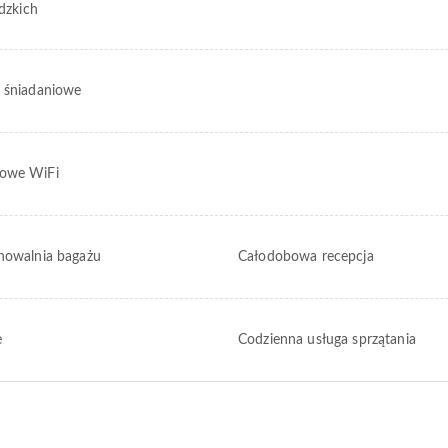
idzkich
 śniadaniowe
owe WiFi
howalnia bagażu
Całodobowa recepcja
e
Codzienna usługa sprzątania