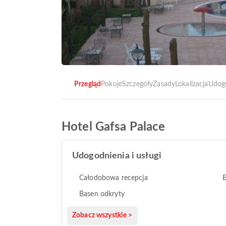
Przegląd
Pokoje
Szczegóły
Zasady
Lokalizacja
Udog
Hotel Gafsa Palace
Udogodnienia i usługi
Całodobowa recepcja
B
Basen odkryty
Zobacz wszystkie >