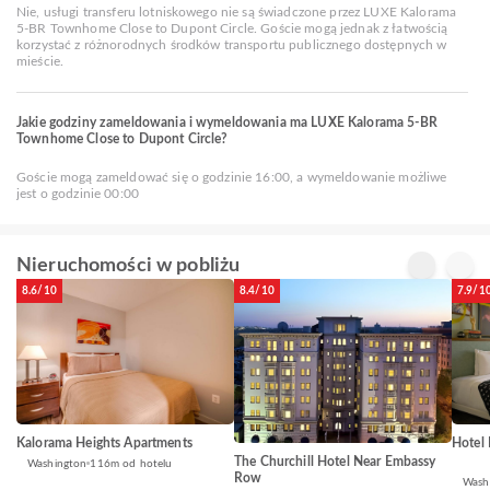
Nie, usługi transferu lotniskowego nie są świadczone przez LUXE Kalorama
5-BR Townhome Close to Dupont Circle. Goście mogą jednak z łatwością
korzystać z różnorodnych środków transportu publicznego dostępnych w
mieście.
Jakie godziny zameldowania i wymeldowania ma LUXE Kalorama 5-BR
Townhome Close to Dupont Circle?
Goście mogą zameldować się o godzinie 16:00, a wymeldowanie możliwe
jest o godzinie 00:00
Nieruchomości w pobliżu
8.6/10
8.4/10
7.9/1
Kalorama Heights Apartments
Hotel
The Churchill Hotel Near Embassy
Washington
116m od hotelu
Row
Wash