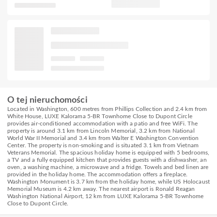
O tej nieruchomości
Located in Washington, 600 metres from Phillips Collection and 2.4 km from
White House, LUXE Kalorama 5-BR Townhome Close to Dupont Circle
provides air-conditioned accommodation with a patio and free WiFi. The
property is around 3.1 km from Lincoln Memorial, 3.2 km from National
World War II Memorial and 3.4 km from Walter E Washington Convention
Center. The property is non-smoking and is situated 3.1 km from Vietnam
Veterans Memorial. The spacious holiday home is equipped with 5 bedrooms,
a TV and a fully equipped kitchen that provides guests with a dishwasher, an
oven, a washing machine, a microwave and a fridge. Towels and bed linen are
provided in the holiday home. The accommodation offers a fireplace.
Washington Monument is 3.7 km from the holiday home, while US Holocaust
Memorial Museum is 4.2 km away. The nearest airport is Ronald Reagan
Washington National Airport, 12 km from LUXE Kalorama 5-BR Townhome
Close to Dupont Circle.