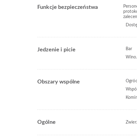
Person
Funkcje bezpieczeństwa
protok
zalece
Dostę
Bar
Jedzenie i picie
Wino
Ogró
Obszary wspólne
Wspól
Komin
Ogólne
Zwier