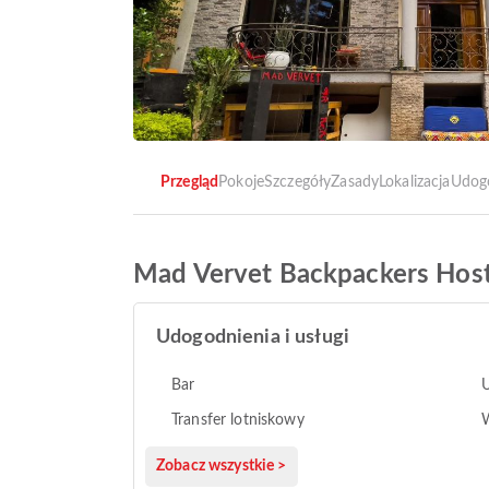
Przegląd
Pokoje
Szczegóły
Zasady
Lokalizacja
Udog
Mad Vervet Backpackers Host
Udogodnienia i usługi
Bar
U
Transfer lotniskowy
Zobacz wszystkie >