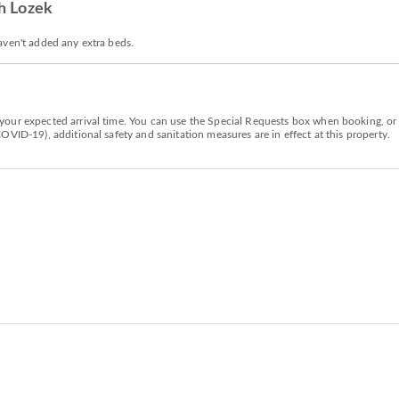
h Lozek
aven't added any extra beds.
our expected arrival time. You can use the Special Requests box when booking, or c
VID-19), additional safety and sanitation measures are in effect at this property.