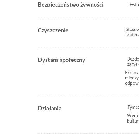
Bezpieczeństwo żywności
Dysta
Stosow
Czyszczenie
skutec
Bezd
Dystans społeczny
zamel
Ekrany
między
odpowi
Tymcz
Działania
Wyciec
kultur