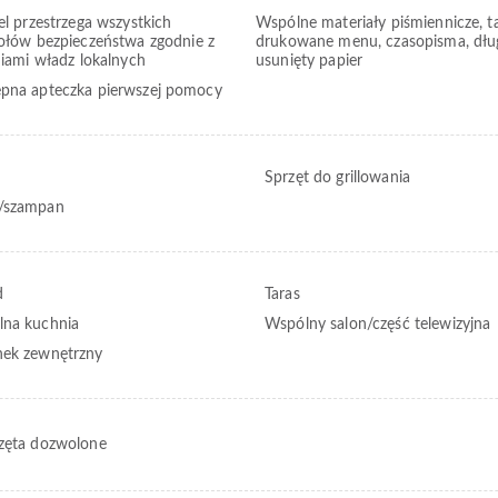
el przestrzega wszystkich
Wspólne materiały piśmiennicze, ta
ołów bezpieczeństwa zgodnie z
drukowane menu, czasopisma, dług
niami władz lokalnych
usunięty papier
pna apteczka pierwszej pomocy
Sprzęt do grillowania
/szampan
d
Taras
na kuchnia
Wspólny salon/część telewizyjna
ek zewnętrzny
zęta dozwolone