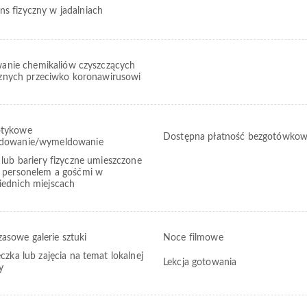
ns fizyczny w jadalniach
anie chemikaliów czyszczących
znych przeciwko koronawirusowi
otykowe
Dostępna płatność bezgotówko
dowanie/wymeldowanie
 lub bariery fizyczne umieszczone
 personelem a gośćmi w
ednich miejscach
asowe galerie sztuki
Noce filmowe
zka lub zajęcia na temat lokalnej
Lekcja gotowania
y