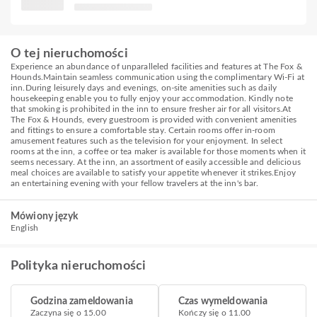
O tej nieruchomości
Experience an abundance of unparalleled facilities and features at The Fox &
Hounds.Maintain seamless communication using the complimentary Wi-Fi at
inn.During leisurely days and evenings, on-site amenities such as daily
housekeeping enable you to fully enjoy your accommodation. Kindly note
that smoking is prohibited in the inn to ensure fresher air for all visitors.At
The Fox & Hounds, every guestroom is provided with convenient amenities
and fittings to ensure a comfortable stay. Certain rooms offer in-room
amusement features such as the television for your enjoyment. In select
rooms at the inn, a coffee or tea maker is available for those moments when it
seems necessary. At the inn, an assortment of easily accessible and delicious
meal choices are available to satisfy your appetite whenever it strikes.Enjoy
an entertaining evening with your fellow travelers at the inn's bar.
Mówiony język
English
Polityka nieruchomości
Godzina zameldowania
Czas wymeldowania
Zaczyna się o 15.00
Kończy się o 11.00