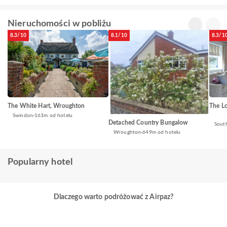
Nieruchomości w pobliżu
8.3/10
8.1/10
8.3/1
The White Hart, Wroughton
The L
Swindon
163m od hotelu
Detached Country Bungalow
Sout
Wroughton
649m od hotelu
Popularny hotel
Dlaczego warto podróżować z Airpaz?