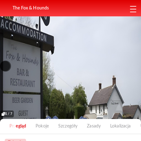
The Fox & Hounds
1 / 7
Przegląd
Pokoje
Szczegóły
Zasady
Lokalizacja