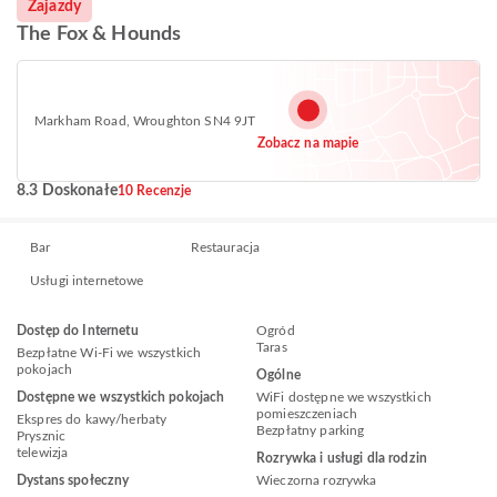
Zajazdy
The Fox & Hounds
Markham Road, Wroughton SN4 9JT
Zobacz na mapie
8.3 Doskonałe
10 Recenzje
Bar
Restauracja
Usługi internetowe
Dostęp do Internetu
Ogród
Taras
Bezpłatne Wi-Fi we wszystkich
pokojach
Ogólne
Dostępne we wszystkich pokojach
WiFi dostępne we wszystkich
pomieszczeniach
Ekspres do kawy/herbaty
Bezpłatny parking
Prysznic
telewizja
Rozrywka i usługi dla rodzin
Dystans społeczny
Wieczorna rozrywka