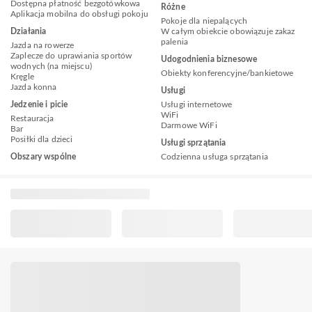
Dostępna płatność bezgotówkowa
Różne
Aplikacja mobilna do obsługi pokoju
Pokoje dla niepalących
Działania
W całym obiekcie obowiązuje zakaz
palenia
Jazda na rowerze
Zaplecze do uprawiania sportów
Udogodnienia biznesowe
wodnych (na miejscu)
Obiekty konferencyjne/bankietowe
Kręgle
Jazda konna
Usługi
Jedzenie i picie
Usługi internetowe
WiFi
Restauracja
Darmowe WiFi
Bar
Posiłki dla dzieci
Usługi sprzątania
Obszary wspólne
Codzienna usługa sprzątania