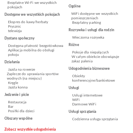
Bezpłatne Wi-Fi we wszystkich
Ogólne
pokojach
WiFi dostępne we wszystkich
Dostępne we wszystkich pokojach
pomieszczeniach
Ekspres do kawy/herbaty
Bezpłatny parking
Prysznic
Rozrywka i usługi dla rodzin
telewizja
Wieczorna rozrywka
Dystans społeczny
Różne
Dostępna płatność bezgotówkowa
Aplikacja mobilna do obsługi
Pokoje dla niepalących
pokoju
W całym obiekcie obowiązuje
zakaz palenia
Działania
Udogodnienia biznesowe
Jazda na rowerze
Zaplecze do uprawiania sportów
Obiekty
wodnych (na miejscu)
konferencyjne/bankietowe
Kręgle
Jazda konna
Usługi
Jedzenie i picie
Usługi internetowe
WiFi
Restauracja
Darmowe WiFi
Bar
Posiłki dla dzieci
Usługi sprzątania
Obszary wspólne
Codzienna usługa sprzątania
Zobacz wszystkie udogodnienia