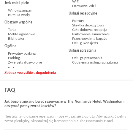
WiFi
Jedzenie i picie
Darmowe WiFi
Wino/szampan
Usługi recepcyjne
Butelka wody
Faktury
Obszary wspólne
Skrytka depozytowa
Taras
Całodobowa recepcja
Meble ogrodowe
Parkowanie samochodu
Biblioteka
Przechowalnia bagażu
Usługi konsjerża
Ogólne
Usługi sprzątania
Prywatny parking
Parking
Usługa prasowania
Zwierzęta dozwolone
Codzienna usługa sprzątania
Zobacz wszystkie udogodnienia
FAQ
Jak bezpłatnie anulować rezerwację w The Normandy Hotel, Washington i
otrzymać pełny zwrot kosztów?
Niestety, anulowanie rezerwacji może wiązać się z opłatą. Aby uzyskać pełny
zwrot pieniędzy, skontaktuj się bezpośrednio z The Normandy Hotel.