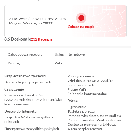
2118 Wyoming Avenue NW, Adams
Morgan, Washington 20008
Zobacz na mapie
8.6 Doskonałe
232 Recenzje
Całodobowa recepcja
Usługi internetowe
Parking
WiFi
Bezpieczeństwo żywności
Parking na miejscu
WiFi dostępne we wszystkich
Dystans fizyczny w jadalniach
pomieszczeniach
Czyszczenie
Płatne WiFi
Śniadanie kontynentalne
Stosowanie chemikaliów
czyszczących skutecznych przeciwko
Różne
koronawirusowi
Ogrzewanie
Dostęp do Internetu
Toaleta z poręczami
Pomoce wizualne: alfabet Braille'a
Bezpłatne Wi-Fi we wszystkich
Pomoce wizualne: Znaki dotykowe
pokojach
Dostęp za pomocą karty klucza
Dostępne we wszystkich pokojach
Alarm bezpieczeństwa