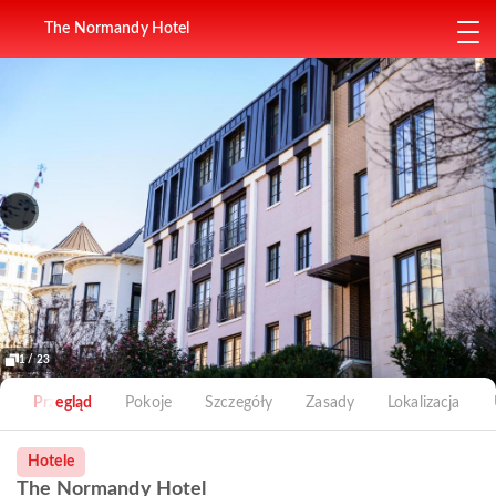
The Normandy Hotel
1 / 23
Przegląd
Pokoje
Szczegóły
Zasady
Lokalizacja
Hotele
The Normandy Hotel