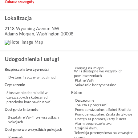
Zobacz szczegóły
Lokalizacja
2118 Wyoming Avenue NW
Adams Morgan, Washington 20008
Udogodnienia i usługi
Parking na miejscu
Bezpieczeństwo żywności
WiFi dostępne we wszystkich
pomieszczeniach
Dystans fizyczny w jadalniach
Płatne WiFi
Czyszczenie
Śniadanie kontynentalne
Stosowanie chemikaliów
Różne
czyszczących skutecznych
Ogrzewanie
przeciwko koronawirusowi
Toaleta z poręczami
Dostęp do Internetu
Pomoce wizualne: alfabet Braille'a
Pomoce wizualne: Znaki dotykowe
Bezpłatne Wi-Fi we wszystkich
Dostęp za pomocą karty klucza
pokojach
Alarm bezpieczeństwa
Czujniki dymu
Dostępne we wszystkich pokojach
Telewizja przemysłowa na zewnątrz
Kominek
posesji