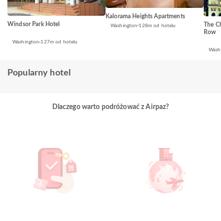
Kalorama Heights Apartments
Windsor Park Hotel
The Ch
Washington
128m od hotelu
Row
Washington
127m od hotelu
Wash
Popularny hotel
Dlaczego warto podróżować z Airpaz?