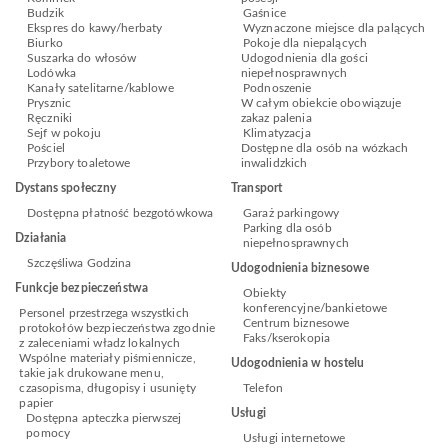
Budzik
Gaśnice
Ekspres do kawy/herbaty
Wyznaczone miejsce dla palących
Biurko
Pokoje dla niepalących
Suszarka do włosów
Udogodnienia dla gości
Lodówka
niepełnosprawnych
Kanały satelitarne/kablowe
Podnoszenie
Prysznic
W całym obiekcie obowiązuje
Ręczniki
zakaz palenia
Sejf w pokoju
Klimatyzacja
Pościel
Dostępne dla osób na wózkach
Przybory toaletowe
inwalidzkich
Dystans społeczny
Transport
Dostępna płatność bezgotówkowa
Garaż parkingowy
Parking dla osób
Działania
niepełnosprawnych
Szczęśliwa Godzina
Udogodnienia biznesowe
Funkcje bezpieczeństwa
Obiekty
konferencyjne/bankietowe
Personel przestrzega wszystkich
Centrum biznesowe
protokołów bezpieczeństwa zgodnie
Faks/kserokopia
z zaleceniami władz lokalnych
Wspólne materiały piśmiennicze,
Udogodnienia w hostelu
takie jak drukowane menu,
czasopisma, długopisy i usunięty
Telefon
papier
Usługi
Dostępna apteczka pierwszej
pomocy
Usługi internetowe