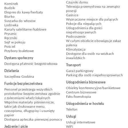
Czujniki dymu
Kominek
Telewizja przemysłowa na zewnątrz
Budzik
posesji
Ekspres do kawy/herbaty
Gaśnice
Biurko
Wyznaczone miejsce dla palących
Suszarka do włosów
Pokoje dla niepalących
Lodówka
Udogodnienia dla gości
Kanały satelitarne/kablowe
niepełnosprawnych
Prysznic
Podnoszenie
Ręczniki
W całym obiekcie obowiązuje zakaz
Sejf w pokoju
palenia
Pościel
Klimatyzacja
Przybory toaletowe
Dostępne dla osób na wózkach
Dystans społeczny
inwalidzkich
Dostępna płatność bezgotówkowa
Transport
Działania
Garaż parkingowy
Parking dla osób niepełnosprawnych
Szczęśliwa Godzina
Udogodnienia biznesowe
Funkcje bezpieczeństwa
Obiekty konferencyjne/bankietowe
Personel przestrzega wszystkich
Centrum biznesowe
protokołów bezpieczeństwa zgodnie
Faks/kserokopia
z zaleceniami władz lokalnych
Wspólne materiały piśmiennicze,
Udogodnienia w hostelu
takie jak drukowane menu,
Telefon
czasopisma, długopisy i usunięty
papier
Usługi
Dostępna apteczka pierwszej pomocy
Usługi internetowe
Jedzenie i picie
WiFi