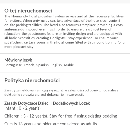
O tej nieruchomości
The Normandy Hotel provides flawless service and all the necessary facilities
for visitors. When arriving by car, take advantage of the hotel's convenient
on-site parking facilities. The hotel also features a fireplace, providing a cozy
ambience during cool evenings.In order to ensure the utmost level of
relaxation, the guestrooms feature an inviting design and are equipped with
all basic necessities, creating a delightful stay experience. To ensure your
satisfaction, certain rooms in the hotel come fitted with air conditioning for a
more pleasant stay.
Mówiony język
Portuguese, French, Spanish, English, Arabic
Polityka nieruchomości
Zasady zameldowania mogą się różnić w zależności od obiektu, co należy
dokładnie sprawdzić przed dokonaniem rezerwacji.
Zasady Dotyczace Dzieci I Dodatkowych Lozek
Infant : 0 - 2 year(s)
Children : 3 - 12 year(s). Stay for free if using existing bedding
Guests 13 years and older are considered as adults