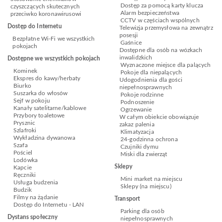
Dostęp za pomocą karty klucza
czyszczących skutecznych
Alarm bezpieczeństwa
przeciwko koronawirusowi
CCTV w częściach wspólnych
Dostęp do Internetu
Telewizja przemysłowa na zewnątrz
posesji
Bezpłatne Wi-Fi we wszystkich
Gaśnice
pokojach
Dostępne dla osób na wózkach
inwalidzkich
Dostępne we wszystkich pokojach
Wyznaczone miejsce dla palących
Kominek
Pokoje dla niepalących
Ekspres do kawy/herbaty
Udogodnienia dla gości
Biurko
niepełnosprawnych
Suszarka do włosów
Pokoje rodzinne
Sejf w pokoju
Podnoszenie
Kanały satelitarne/kablowe
Ogrzewanie
Przybory toaletowe
W całym obiekcie obowiązuje
Prysznic
zakaz palenia
Szlafroki
Klimatyzacja
Wykładzina dywanowa
24-godzinna ochrona
Szafa
Czujniki dymu
Pościel
Miski dla zwierząt
Lodówka
Sklepy
Kapcie
Ręczniki
Mini market na miejscu
Usługa budzenia
Sklepy (na miejscu)
Budzik
Filmy na żądanie
Transport
Dostęp do Internetu - LAN
Parking dla osób
Dystans społeczny
niepełnosprawnych