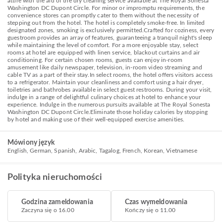
attire with the aid of the dry cleaning service available at The Royal Sonesta
Washington DC Dupont Circle. For minor or impromptu requirements, the
convenience stores can promptly cater to them without the necessity of
stepping out from the hotel. The hotel is completely smoke-free. In limited
designated zones, smoking is exclusively permitted.Crafted for coziness, every
guestroom provides an array of features, guaranteeing a tranquil night's sleep
while maintaining the level of comfort. For a more enjoyable stay, select
rooms at hotel are equipped with linen service, blackout curtains and air
conditioning. For certain chosen rooms, guests can enjoy in-room
amusement like daily newspaper, television, in-room video streaming and
cable TV as a part of their stay.In select rooms, the hotel offers visitors access
to a refrigerator. Maintain your cleanliness and comfort using a hair dryer,
toiletries and bathrobes available in select guest restrooms. During your visit,
indulge in a range of delightful culinary choices at hotel to enhance your
experience. Indulge in the numerous pursuits available at The Royal Sonesta
Washington DC Dupont Circle.Eliminate those holiday calories by stopping
by hotel and making use of their well-equipped exercise amenities.
Mówiony język
English, German, Spanish, Arabic, Tagalog, French, Korean, Vietnamese
Polityka nieruchomości
Godzina zameldowania
Czas wymeldowania
Zaczyna się o 16.00
Kończy się o 11.00