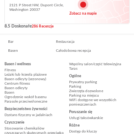
2121 P Street NW, Dupont Circle,
Washington 20037
Zobacz na mapie
8.5 Doskonałe
286 Recenzje
Bar
Restauracja
Basen
Całodobowa recepcja
Basen i wellness
Wspólny salon/część telewizyjna
Taras
Fitness
Leżaki lub krzesła plażowe
Ogólne
Basen odkryty (sezonowy)
Prywatny parking
Centrum fitness
Parking
Basen odkryty
Zwierzęta dozwolone
Basen
Parking na miejscu
Ogrodzenie wokół basenu
WiFi dostępne we wszystkich
Parasole przeciwsłoneczne
pomieszczeniach
Bezpieczeństwo żywności
Poruszanie się
Dystans fizyczny w jadalniach
Usługi taksówkarskie
Czyszczenie
Różne
Stosowanie chemikaliów
Dostęp do kluczy
czyszczących skutecznych przeciwko