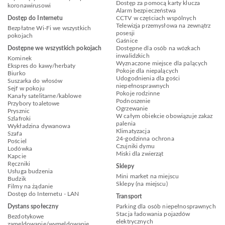
Dostęp za pomocą karty klucza
koronawirusowi
Alarm bezpieczeństwa
Dostęp do Internetu
CCTV w częściach wspólnych
Telewizja przemysłowa na zewnątrz
Bezpłatne Wi-Fi we wszystkich
posesji
pokojach
Gaśnice
Dostępne we wszystkich pokojach
Dostępne dla osób na wózkach
inwalidzkich
Kominek
Wyznaczone miejsce dla palących
Ekspres do kawy/herbaty
Pokoje dla niepalących
Biurko
Udogodnienia dla gości
Suszarka do włosów
niepełnosprawnych
Sejf w pokoju
Pokoje rodzinne
Kanały satelitarne/kablowe
Podnoszenie
Przybory toaletowe
Ogrzewanie
Prysznic
W całym obiekcie obowiązuje zakaz
Szlafroki
palenia
Wykładzina dywanowa
Klimatyzacja
Szafa
24-godzinna ochrona
Pościel
Czujniki dymu
Lodówka
Miski dla zwierząt
Kapcie
Ręczniki
Sklepy
Usługa budzenia
Mini market na miejscu
Budzik
Sklepy (na miejscu)
Filmy na żądanie
Dostęp do Internetu - LAN
Transport
Dystans społeczny
Parking dla osób niepełnosprawnych
Stacja ładowania pojazdów
Bezdotykowe
elektrycznych
zameldowanie/wymeldowanie