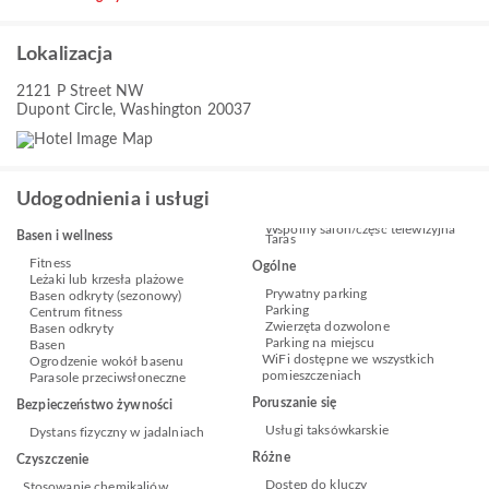
Lokalizacja
2121 P Street NW
Dupont Circle, Washington 20037
Udogodnienia i usługi
Wspólny salon/część telewizyjna
Basen i wellness
Taras
Fitness
Ogólne
Leżaki lub krzesła plażowe
Prywatny parking
Basen odkryty (sezonowy)
Parking
Centrum fitness
Zwierzęta dozwolone
Basen odkryty
Parking na miejscu
Basen
WiFi dostępne we wszystkich
Ogrodzenie wokół basenu
pomieszczeniach
Parasole przeciwsłoneczne
Poruszanie się
Bezpieczeństwo żywności
Usługi taksówkarskie
Dystans fizyczny w jadalniach
Różne
Czyszczenie
Dostęp do kluczy
Stosowanie chemikaliów