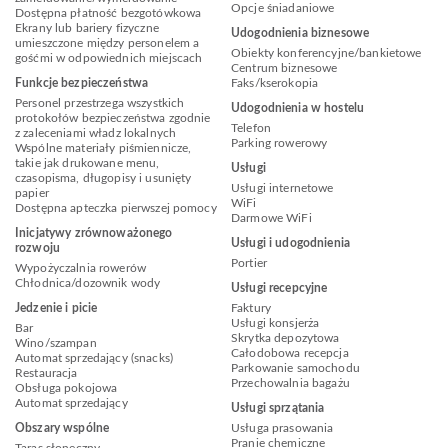
Opcje śniadaniowe
Dostępna płatność bezgotówkowa
Ekrany lub bariery fizyczne
Udogodnienia biznesowe
umieszczone między personelem a
Obiekty konferencyjne/bankietowe
gośćmi w odpowiednich miejscach
Centrum biznesowe
Funkcje bezpieczeństwa
Faks/kserokopia
Personel przestrzega wszystkich
Udogodnienia w hostelu
protokołów bezpieczeństwa zgodnie
Telefon
z zaleceniami władz lokalnych
Parking rowerowy
Wspólne materiały piśmiennicze,
takie jak drukowane menu,
Usługi
czasopisma, długopisy i usunięty
Usługi internetowe
papier
WiFi
Dostępna apteczka pierwszej pomocy
Darmowe WiFi
Inicjatywy zrównoważonego
Usługi i udogodnienia
rozwoju
Portier
Wypożyczalnia rowerów
Chłodnica/dozownik wody
Usługi recepcyjne
Jedzenie i picie
Faktury
Usługi konsjerża
Bar
Skrytka depozytowa
Wino/szampan
Całodobowa recepcja
Automat sprzedający (snacks)
Parkowanie samochodu
Restauracja
Przechowalnia bagażu
Obsługa pokojowa
Automat sprzedający
Usługi sprzątania
Obszary wspólne
Usługa prasowania
Pranie chemiczne