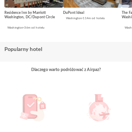
Residence Inn by Marriott
DuPont Ideal
The Fa
Washington, DC/Dupont Circle
Washi
Washington
114m od hotelu
Washington
36m od hotelu
Wash
Popularny hotel
Dlaczego warto podróżować z Airpaz?