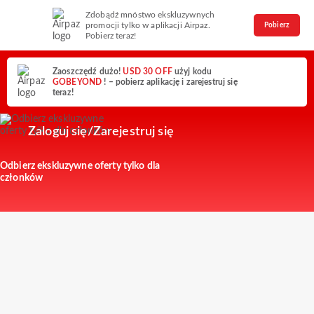
Zdobądź mnóstwo ekskluzywnych
promocji tylko w aplikacji Airpaz.
Pobierz
Pobierz teraz!
Zaoszczędź dużo!
USD 30 OFF
użyj kodu
GOBEYOND
! – pobierz aplikację i zarejestruj się
teraz!
Zaloguj się/Zarejestruj się
Odbierz ekskluzywne oferty tylko dla
członków