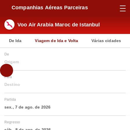
Companhias Aéreas Parceiras
Voo Air Arabia Maroc de Istanbul
De Ida
Viagem de Ida e Volta
Várias cidades
De
Origem
Para
Destino
Partida
sex., 7 de ago. de 2026
Regresso
sáb., 8 de ago. de 2026