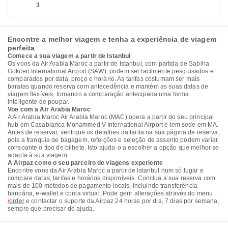
3
Encontre a melhor viagem e tenha a experiência de viagem
perfeita
Comece a sua viagem a partir de Istanbul
Os voos da Air Arabia Maroc a partir de Istanbul, com partida de Sabiha
Gokcen International Airport (SAW), podem ser facilmente pesquisados e
comparados por data, preço e horário. As tarifas costumam ser mais
baratas quando reserva com antecedência e mantém as suas datas de
viagem flexíveis, tornando a comparação antecipada uma forma
inteligente de poupar.
Voe com a Air Arabia Maroc
A Air Arabia Maroc Air Arabia Maroc (MAC) opera a partir do seu principal
hub em Casablanca Mohammed V International Airport e tem sede em MA.
Antes de reservar, verifique os detalhes da tarifa na sua página de reserva,
pois a franquia de bagagem, refeições e seleção de assento podem variar
consoante o tipo de bilhete. Isto ajuda-o a escolher a opção que melhor se
adapta à sua viagem.
A Airpaz como o seu parceiro de viagens experiente
Encontre voos da Air Arabia Maroc a partir de Istanbul num só lugar e
compare datas, tarifas e horários disponíveis. Conclua a sua reserva com
mais de 100 métodos de pagamento locais, incluindo transferência
bancária, e-wallet e conta virtual. Pode gerir alterações através do menu
/order
e contactar o suporte da Airpaz 24 horas por dia, 7 dias por semana,
sempre que precisar de ajuda.