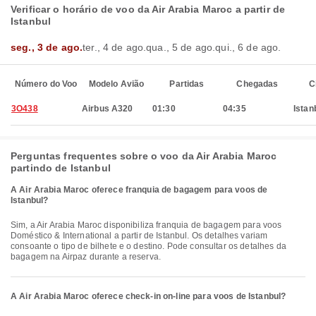
Verificar o horário de voo da Air Arabia Maroc a partir de
Istanbul
seg., 3 de ago.
ter., 4 de ago.
qua., 5 de ago.
qui., 6 de ago.
Número do Voo
Modelo Avião
Partidas
Chegadas
C
3O438
Airbus A320
01:30
04:35
Istan
Perguntas frequentes sobre o voo da Air Arabia Maroc
partindo de Istanbul
A Air Arabia Maroc oferece franquia de bagagem para voos de
Istanbul?
Sim, a Air Arabia Maroc disponibiliza franquia de bagagem para voos
Doméstico & International a partir de Istanbul. Os detalhes variam
consoante o tipo de bilhete e o destino. Pode consultar os detalhes da
bagagem na Airpaz durante a reserva.
A Air Arabia Maroc oferece check-in on-line para voos de Istanbul?