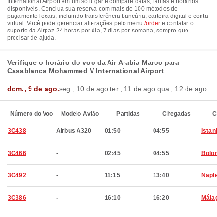
International Airport em um só lugar e compare datas, tarifas e horários
disponíveis. Conclua sua reserva com mais de 100 métodos de
pagamento locais, incluindo transferência bancária, carteira digital e conta
virtual. Você pode gerenciar alterações pelo menu
/order
e contatar o
suporte da Airpaz 24 horas por dia, 7 dias por semana, sempre que
precisar de ajuda.
Verifique o horário do voo da Air Arabia Maroc para
Casablanca Mohammed V International Airport
dom., 9 de ago.
seg., 10 de ago.
ter., 11 de ago.
qua., 12 de ago.
Número do Voo
Modelo Avião
Partidas
Chegadas
C
3O438
Airbus A320
01:50
04:55
Istan
3O466
-
02:45
04:55
Bolo
3O492
-
11:15
13:40
Napl
3O386
-
16:10
16:20
Mála