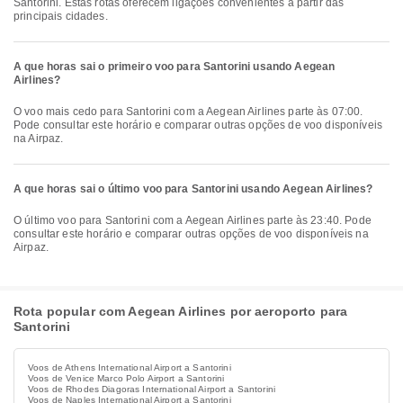
Santorini. Estas rotas oferecem ligações convenientes a partir das
principais cidades.
A que horas sai o primeiro voo para Santorini usando Aegean
Airlines?
O voo mais cedo para Santorini com a Aegean Airlines parte às 07:00.
Pode consultar este horário e comparar outras opções de voo disponíveis
na Airpaz.
A que horas sai o último voo para Santorini usando Aegean Airlines?
O último voo para Santorini com a Aegean Airlines parte às 23:40. Pode
consultar este horário e comparar outras opções de voo disponíveis na
Airpaz.
Rota popular com Aegean Airlines por aeroporto para
Santorini
Voos de Athens International Airport a Santorini
Voos de Venice Marco Polo Airport a Santorini
Voos de Rhodes Diagoras International Airport a Santorini
Voos de Naples International Airport a Santorini