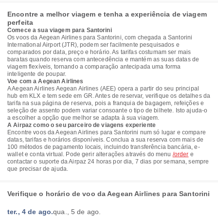
Encontre a melhor viagem e tenha a experiência de viagem
perfeita
Comece a sua viagem para Santorini
Os voos da Aegean Airlines para Santorini, com chegada a Santorini
International Airport (JTR), podem ser facilmente pesquisados e
comparados por data, preço e horário. As tarifas costumam ser mais
baratas quando reserva com antecedência e mantém as suas datas de
viagem flexíveis, tornando a comparação antecipada uma forma
inteligente de poupar.
Voe com a Aegean Airlines
A Aegean Airlines Aegean Airlines (AEE) opera a partir do seu principal
hub em KLX e tem sede em GR. Antes de reservar, verifique os detalhes da
tarifa na sua página de reserva, pois a franquia de bagagem, refeições e
seleção de assento podem variar consoante o tipo de bilhete. Isto ajuda-o
a escolher a opção que melhor se adapta à sua viagem.
A Airpaz como o seu parceiro de viagens experiente
Encontre voos da Aegean Airlines para Santorini num só lugar e compare
datas, tarifas e horários disponíveis. Conclua a sua reserva com mais de
100 métodos de pagamento locais, incluindo transferência bancária, e-
wallet e conta virtual. Pode gerir alterações através do menu
/order
e
contactar o suporte da Airpaz 24 horas por dia, 7 dias por semana, sempre
que precisar de ajuda.
Verifique o horário de voo da Aegean Airlines para Santorini
ter., 4 de ago.
qua., 5 de ago.