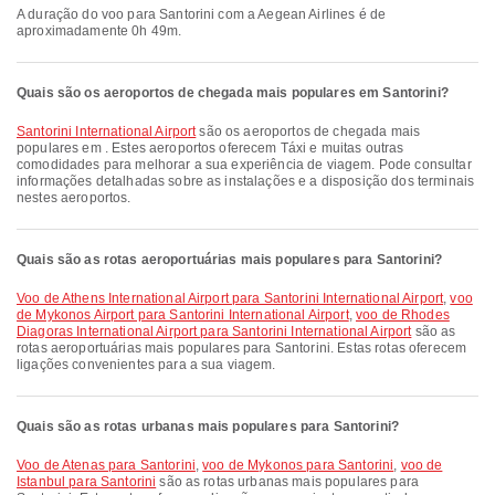
A duração do voo para Santorini com a Aegean Airlines é de
aproximadamente 0h 49m.
Quais são os aeroportos de chegada mais populares em Santorini?
Santorini International Airport
são os aeroportos de chegada mais
populares em . Estes aeroportos oferecem Táxi e muitas outras
comodidades para melhorar a sua experiência de viagem. Pode consultar
informações detalhadas sobre as instalações e a disposição dos terminais
nestes aeroportos.
Quais são as rotas aeroportuárias mais populares para Santorini?
voo de Athens International Airport para Santorini International Airport
,
voo
de Mykonos Airport para Santorini International Airport
,
voo de Rhodes
Diagoras International Airport para Santorini International Airport
são as
rotas aeroportuárias mais populares para Santorini. Estas rotas oferecem
ligações convenientes para a sua viagem.
Quais são as rotas urbanas mais populares para Santorini?
voo de Atenas para Santorini
,
voo de Mykonos para Santorini
,
voo de
Istanbul para Santorini
são as rotas urbanas mais populares para