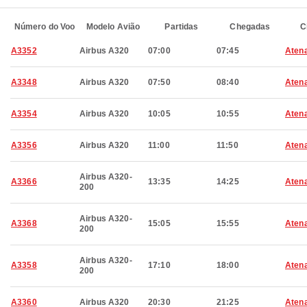
Número do Voo
Modelo Avião
Partidas
Chegadas
C
A3352
Airbus A320
07:00
07:45
Aten
A3348
Airbus A320
07:50
08:40
Aten
A3354
Airbus A320
10:05
10:55
Aten
A3356
Airbus A320
11:00
11:50
Aten
Airbus A320-
A3366
13:35
14:25
Aten
200
Airbus A320-
A3368
15:05
15:55
Aten
200
Airbus A320-
A3358
17:10
18:00
Aten
200
A3360
Airbus A320
20:30
21:25
Aten