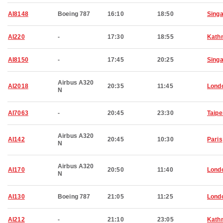
AI8148
Boeing 787
16:10
18:50
Sing
AI220
-
17:30
18:55
Kath
AI8150
-
17:45
20:25
Sing
Airbus A320
AI2018
20:35
11:45
Lond
N
AI7063
-
20:45
23:30
Taipe
Airbus A320
AI142
20:45
10:30
Paris
N
Airbus A320
AI170
20:50
11:40
Lond
N
AI130
Boeing 787
21:05
11:25
Lond
AI212
-
21:10
23:05
Kath