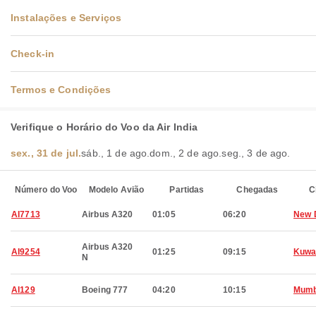
Instalações e Serviços
Check-in
Termos e Condições
Verifique o Horário do Voo da Air India
sex., 31 de jul.
sáb., 1 de ago.
dom., 2 de ago.
seg., 3 de ago.
Número do Voo
Modelo Avião
Partidas
Chegadas
C
AI7713
Airbus A320
01:05
06:20
New 
Airbus A320
AI9254
01:25
09:15
Kuwa
N
AI129
Boeing 777
04:20
10:15
Mumb