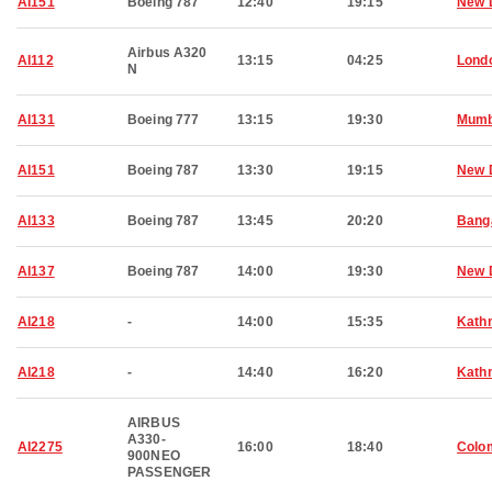
AI151
Boeing 787
12:40
19:15
New 
Airbus A320
AI112
13:15
04:25
Lond
N
AI131
Boeing 777
13:15
19:30
Mumb
AI151
Boeing 787
13:30
19:15
New 
AI133
Boeing 787
13:45
20:20
Bang
AI137
Boeing 787
14:00
19:30
New 
AI218
-
14:00
15:35
Kath
AI218
-
14:40
16:20
Kath
AIRBUS
A330-
AI2275
16:00
18:40
Colo
900NEO
PASSENGER