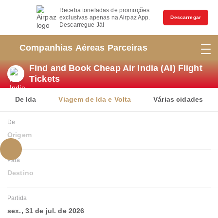
Receba toneladas de promoções
exclusivas apenas na Airpaz App.
Descarregar
Descarregue Já!
Companhias Aéreas Parceiras
Find and Book Cheap Air India (AI) Flight
Tickets
De Ida
Viagem de Ida e Volta
Várias cidades
De
Origem
Para
Destino
Partida
sex., 31 de jul. de 2026