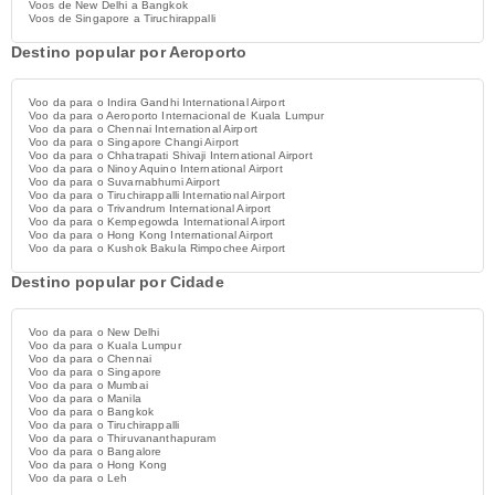
Voos de New Delhi a Bangkok
Voos de Singapore a Tiruchirappalli
Destino popular por Aeroporto
Voo da para o Indira Gandhi International Airport
Voo da para o Aeroporto Internacional de Kuala Lumpur
Voo da para o Chennai International Airport
Voo da para o Singapore Changi Airport
Voo da para o Chhatrapati Shivaji International Airport
Voo da para o Ninoy Aquino International Airport
Voo da para o Suvarnabhumi Airport
Voo da para o Tiruchirappalli International Airport
Voo da para o Trivandrum International Airport
Voo da para o Kempegowda International Airport
Voo da para o Hong Kong International Airport
Voo da para o Kushok Bakula Rimpochee Airport
Destino popular por Cidade
Voo da para o New Delhi
Voo da para o Kuala Lumpur
Voo da para o Chennai
Voo da para o Singapore
Voo da para o Mumbai
Voo da para o Manila
Voo da para o Bangkok
Voo da para o Tiruchirappalli
Voo da para o Thiruvananthapuram
Voo da para o Bangalore
Voo da para o Hong Kong
Voo da para o Leh