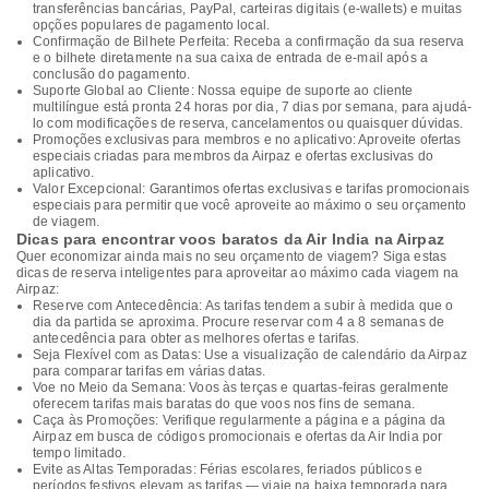
transferências bancárias, PayPal, carteiras digitais (e-wallets) e muitas
opções populares de pagamento local.
Confirmação de Bilhete Perfeita: Receba a confirmação da sua reserva
e o bilhete diretamente na sua caixa de entrada de e-mail após a
conclusão do pagamento.
Suporte Global ao Cliente: Nossa equipe de suporte ao cliente
multilíngue está pronta 24 horas por dia, 7 dias por semana, para ajudá-
lo com modificações de reserva, cancelamentos ou quaisquer dúvidas.
Promoções exclusivas para membros e no aplicativo: Aproveite ofertas
especiais criadas para membros da Airpaz e ofertas exclusivas do
aplicativo.
Valor Excepcional: Garantimos ofertas exclusivas e tarifas promocionais
especiais para permitir que você aproveite ao máximo o seu orçamento
de viagem.
Dicas para encontrar voos baratos da Air India na Airpaz
Quer economizar ainda mais no seu orçamento de viagem? Siga estas
dicas de reserva inteligentes para aproveitar ao máximo cada viagem na
Airpaz:
Reserve com Antecedência: As tarifas tendem a subir à medida que o
dia da partida se aproxima. Procure reservar com 4 a 8 semanas de
antecedência para obter as melhores ofertas e tarifas.
Seja Flexível com as Datas: Use a visualização de calendário da Airpaz
para comparar tarifas em várias datas.
Voe no Meio da Semana: Voos às terças e quartas-feiras geralmente
oferecem tarifas mais baratas do que voos nos fins de semana.
Caça às Promoções: Verifique regularmente a página e a página da
Airpaz em busca de códigos promocionais e ofertas da Air India por
tempo limitado.
Evite as Altas Temporadas: Férias escolares, feriados públicos e
períodos festivos elevam as tarifas — viaje na baixa temporada para