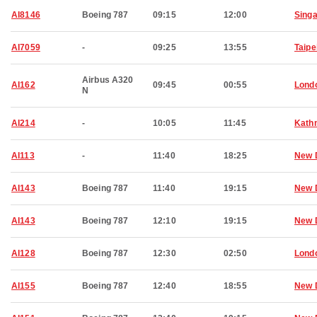
AI8146
Boeing 787
09:15
12:00
Sing
AI7059
-
09:25
13:55
Taipe
Airbus A320
AI162
09:45
00:55
Lond
N
AI214
-
10:05
11:45
Kath
AI113
-
11:40
18:25
New 
AI143
Boeing 787
11:40
19:15
New 
AI143
Boeing 787
12:10
19:15
New 
AI128
Boeing 787
12:30
02:50
Lond
AI155
Boeing 787
12:40
18:55
New 