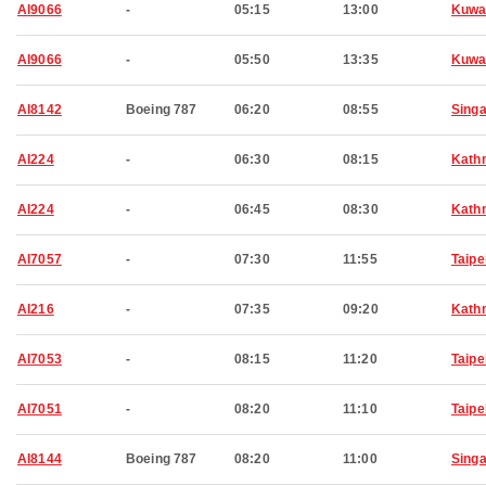
AI9066
-
05:15
13:00
Kuwa
AI9066
-
05:50
13:35
Kuwa
AI8142
Boeing 787
06:20
08:55
Sing
AI224
-
06:30
08:15
Kath
AI224
-
06:45
08:30
Kath
AI7057
-
07:30
11:55
Taipe
AI216
-
07:35
09:20
Kath
AI7053
-
08:15
11:20
Taipe
AI7051
-
08:20
11:10
Taipe
AI8144
Boeing 787
08:20
11:00
Sing