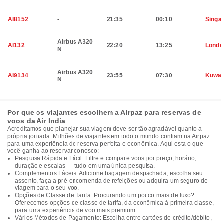
AI8152
-
21:35
00:10
Sing
Airbus A320
AI132
22:20
13:25
Lond
N
Airbus A320
AI9134
23:55
07:30
Kuwa
N
Por que os viajantes escolhem a Airpaz para reservas de
voos da Air India
Acreditamos que planejar sua viagem deve ser tão agradável quanto a
própria jornada. Milhões de viajantes em todo o mundo confiam na Airpaz
para uma experiência de reserva perfeita e econômica. Aqui está o que
você ganha ao reservar conosco:
Pesquisa Rápida e Fácil: Filtre e compare voos por preço, horário,
duração e escalas — tudo em uma única pesquisa.
Complementos Fáceis: Adicione bagagem despachada, escolha seu
assento, faça a pré-encomenda de refeições ou adquira um seguro de
viagem para o seu voo.
Opções de Classe de Tarifa: Procurando um pouco mais de luxo?
Oferecemos opções de classe de tarifa, da econômica à primeira classe,
para uma experiência de voo mais premium.
Vários Métodos de Pagamento: Escolha entre cartões de crédito/débito,