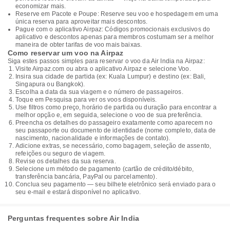
economizar mais.
Reserve em Pacote e Poupe: Reserve seu voo e hospedagem em uma
única reserva para aproveitar mais descontos.
Pague com o aplicativo Airpaz: Códigos promocionais exclusivos do
aplicativo e descontos apenas para membros costumam ser a melhor
maneira de obter tarifas de voo mais baixas.
Como reservar um voo na Airpaz
Siga estes passos simples para reservar o voo da Air India na Airpaz:
Visite Airpaz.com ou abra o aplicativo Airpaz e selecione Voo.
Insira sua cidade de partida (ex: Kuala Lumpur) e destino (ex: Bali,
Singapura ou Bangkok).
Escolha a data da sua viagem e o número de passageiros.
Toque em Pesquisa para ver os voos disponíveis.
Use filtros como preço, horário de partida ou duração para encontrar a
melhor opção e, em seguida, selecione o voo de sua preferência.
Preencha os detalhes do passageiro exatamente como aparecem no
seu passaporte ou documento de identidade (nome completo, data de
nascimento, nacionalidade e informações de contato).
Adicione extras, se necessário, como bagagem, seleção de assento,
refeições ou seguro de viagem.
Revise os detalhes da sua reserva.
Selecione um método de pagamento (cartão de crédito/débito,
transferência bancária, PayPal ou parcelamento).
Conclua seu pagamento — seu bilhete eletrônico será enviado para o
seu e-mail e estará disponível no aplicativo.
Perguntas frequentes sobre Air India