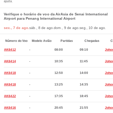
ajuda.
Verifique o horário de voo da AirAsia de Senai International
Airport para Penang International Airport
sex., 7 de ago.
sáb., 8 de ago.
dom., 9 de ago.
seg., 10 de ago.
Número do Voo
Modelo Avião
Partidas
Chegadas
C
AK6412
-
08:00
09:10
Joho
AK6414
-
10:35
11:45
Joho
AK6418
-
12:50
14:00
Joho
AK6418
-
13:25
14:35
Joho
AK6422
-
17:35
18:45
Joho
AK6416
-
20:45
21:55
Joho