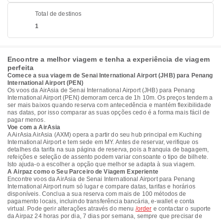
Total de destinos
1
Encontre a melhor viagem e tenha a experiência de viagem
perfeita
Comece a sua viagem de Senai International Airport (JHB) para Penang
International Airport (PEN)
Os voos da AirAsia de Senai International Airport (JHB) para Penang
International Airport (PEN) demoram cerca de 1h 10m. Os preços tendem a
ser mais baixos quando reserva com antecedência e mantém flexibilidade
nas datas, por isso comparar as suas opções cedo é a forma mais fácil de
pagar menos.
Voe com a AirAsia
A AirAsia AirAsia (AXM) opera a partir do seu hub principal em Kuching
International Airport e tem sede em MY. Antes de reservar, verifique os
detalhes da tarifa na sua página de reserva, pois a franquia de bagagem,
refeições e seleção de assento podem variar consoante o tipo de bilhete.
Isto ajuda-o a escolher a opção que melhor se adapta à sua viagem.
A Airpaz como o Seu Parceiro de Viagem Experiente
Encontre voos da AirAsia de Senai International Airport para Penang
International Airport num só lugar e compare datas, tarifas e horários
disponíveis. Conclua a sua reserva com mais de 100 métodos de
pagamento locais, incluindo transferência bancária, e-wallet e conta
virtual. Pode gerir alterações através do menu
/order
e contactar o suporte
da Airpaz 24 horas por dia, 7 dias por semana, sempre que precisar de