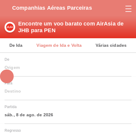
Companhias Aéreas Parceiras
Encontre um voo barato com AirAsia de
JHB para PEN
De Ida
Viagem de Ida e Volta
Várias cidades
De
Origem
Para
Destino
Partida
sáb., 8 de ago. de 2026
Regresso