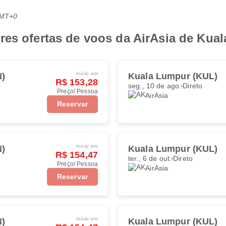
GMT+0
res ofertas de voos da AirAsia de Ku
Início em
N)
Kuala Lumpur (KUL)
R$ 153,28
seg., 10 de ago.
Direto
Preço/ Pessoa
AirAsia
Reservar
Início em
N)
Kuala Lumpur (KUL)
R$ 154,47
ter., 6 de out.
Direto
Preço/ Pessoa
AirAsia
Reservar
Início em
N)
Kuala Lumpur (KUL)