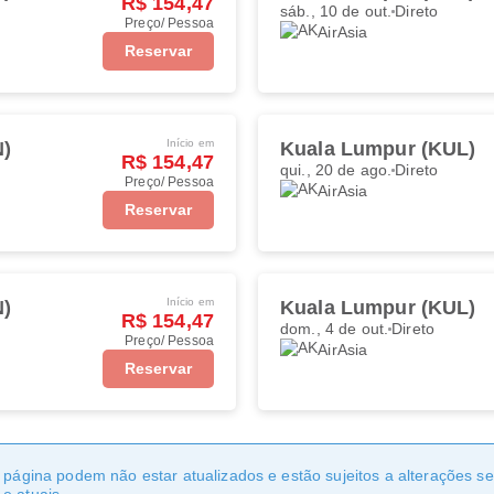
R$ 154,47
sáb., 10 de out.
Direto
Preço/ Pessoa
AirAsia
Reservar
Início em
N)
Kuala Lumpur (KUL)
R$ 154,47
qui., 20 de ago.
Direto
Preço/ Pessoa
AirAsia
Reservar
Início em
N)
Kuala Lumpur (KUL)
R$ 154,47
dom., 4 de out.
Direto
Preço/ Pessoa
AirAsia
Reservar
a página podem não estar atualizados e estão sujeitos a alterações 