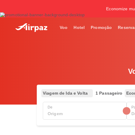
Economize mui
Voo
Hotel
Promoção
Reserva
V
Viagem de Ida e Volta
1 Passageiro
Eco
De
P