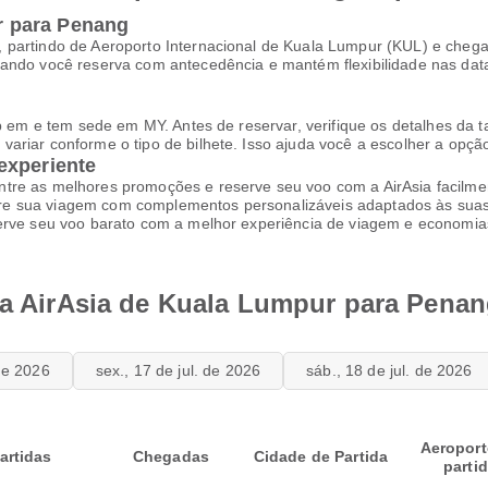
 para Penang
 partindo de Aeroporto Internacional de Kuala Lumpur (KUL) e chega
uando você reserva com antecedência e mantém flexibilidade nas dat
b em e tem sede em MY. Antes de reservar, verifique os detalhes da ta
ariar conforme o tipo de bilhete. Isso ajuda você a escolher a opç
experiente
tre as melhores promoções e reserve seu voo com a AirAsia facilme
re sua viagem com complementos personalizáveis adaptados às suas
erve seu voo barato com a melhor experiência de viagem e economias
 da AirAsia de Kuala Lumpur para Pena
 de 2026
sex., 17 de jul. de 2026
sáb., 18 de jul. de 2026
Aeroport
artidas
Chegadas
Cidade de Partida
parti