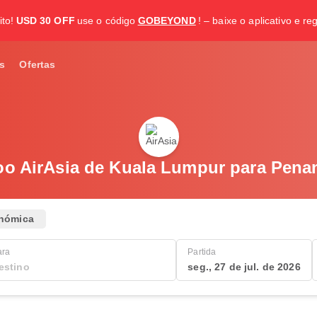
to!
USD 30 OFF
use o código
GOBEYOND
! – baixe o aplicativo e re
s
Ofertas
oo AirAsia de Kuala Lumpur para Pena
nómica
ara
Partida
seg., 27 de jul. de 2026