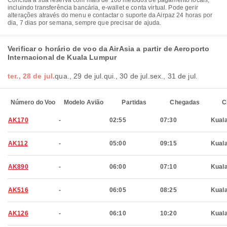
Conclua a sua reserva com mais de 100 métodos de pagamento locais,
incluindo transferência bancária, e-wallet e conta virtual. Pode gerir
alterações através do menu e contactar o suporte da Airpaz 24 horas por
dia, 7 dias por semana, sempre que precisar de ajuda.
Verificar o horário de voo da AirAsia a partir de Aeroporto
Internacional de Kuala Lumpur
ter., 28 de jul.
qua., 29 de jul.
qui., 30 de jul.
sex., 31 de jul.
Número do Voo
Modelo Avião
Partidas
Chegadas
C
AK170
-
02:55
07:30
Kual
AK112
-
05:00
09:15
Kual
AK890
-
06:00
07:10
Kual
AK516
-
06:05
08:25
Kual
AK126
-
06:10
10:20
Kual