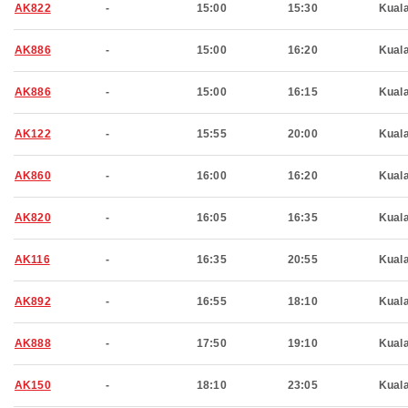
AK822
-
15:00
15:30
Kual
AK886
-
15:00
16:20
Kual
AK886
-
15:00
16:15
Kual
AK122
-
15:55
20:00
Kual
AK860
-
16:00
16:20
Kual
AK820
-
16:05
16:35
Kual
AK116
-
16:35
20:55
Kual
AK892
-
16:55
18:10
Kual
AK888
-
17:50
19:10
Kual
AK150
-
18:10
23:05
Kual