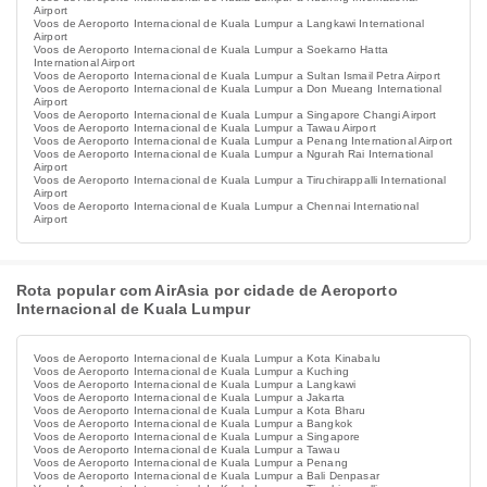
Airport
Voos de Aeroporto Internacional de Kuala Lumpur a Langkawi International
Airport
Voos de Aeroporto Internacional de Kuala Lumpur a Soekarno Hatta
International Airport
Voos de Aeroporto Internacional de Kuala Lumpur a Sultan Ismail Petra Airport
Voos de Aeroporto Internacional de Kuala Lumpur a Don Mueang International
Airport
Voos de Aeroporto Internacional de Kuala Lumpur a Singapore Changi Airport
Voos de Aeroporto Internacional de Kuala Lumpur a Tawau Airport
Voos de Aeroporto Internacional de Kuala Lumpur a Penang International Airport
Voos de Aeroporto Internacional de Kuala Lumpur a Ngurah Rai International
Airport
Voos de Aeroporto Internacional de Kuala Lumpur a Tiruchirappalli International
Airport
Voos de Aeroporto Internacional de Kuala Lumpur a Chennai International
Airport
Rota popular com AirAsia por cidade de Aeroporto
Internacional de Kuala Lumpur
Voos de Aeroporto Internacional de Kuala Lumpur a Kota Kinabalu
Voos de Aeroporto Internacional de Kuala Lumpur a Kuching
Voos de Aeroporto Internacional de Kuala Lumpur a Langkawi
Voos de Aeroporto Internacional de Kuala Lumpur a Jakarta
Voos de Aeroporto Internacional de Kuala Lumpur a Kota Bharu
Voos de Aeroporto Internacional de Kuala Lumpur a Bangkok
Voos de Aeroporto Internacional de Kuala Lumpur a Singapore
Voos de Aeroporto Internacional de Kuala Lumpur a Tawau
Voos de Aeroporto Internacional de Kuala Lumpur a Penang
Voos de Aeroporto Internacional de Kuala Lumpur a Bali Denpasar