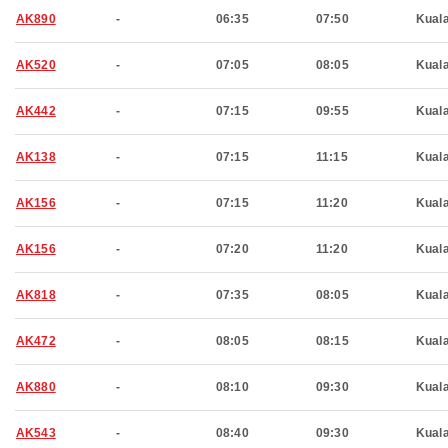
AK890
-
06:35
07:50
Kual
AK520
-
07:05
08:05
Kual
AK442
-
07:15
09:55
Kual
AK138
-
07:15
11:15
Kual
AK156
-
07:15
11:20
Kual
AK156
-
07:20
11:20
Kual
AK818
-
07:35
08:05
Kual
AK472
-
08:05
08:15
Kual
AK880
-
08:10
09:30
Kual
AK543
-
08:40
09:30
Kual