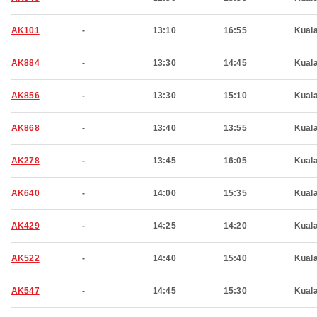
AK101
-
13:10
16:55
Kual
AK884
-
13:30
14:45
Kual
AK856
-
13:30
15:10
Kual
AK868
-
13:40
13:55
Kual
AK278
-
13:45
16:05
Kual
AK640
-
14:00
15:35
Kual
AK429
-
14:25
14:20
Kual
AK522
-
14:40
15:40
Kual
AK547
-
14:45
15:30
Kual