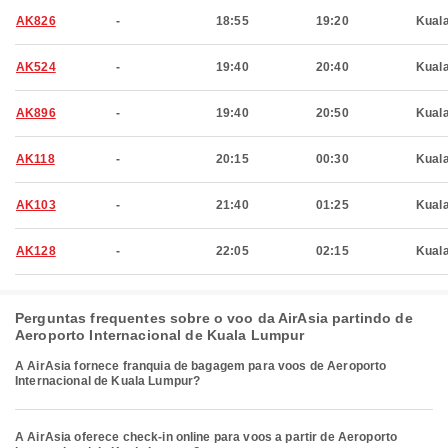
AK826
-
18:55
19:20
Kual
AK524
-
19:40
20:40
Kual
AK896
-
19:40
20:50
Kual
AK118
-
20:15
00:30
Kual
AK103
-
21:40
01:25
Kual
AK128
-
22:05
02:15
Kual
Perguntas frequentes sobre o voo da AirAsia partindo de
Aeroporto Internacional de Kuala Lumpur
A AirAsia fornece franquia de bagagem para voos de Aeroporto
Internacional de Kuala Lumpur?
A AirAsia oferece check-in online para voos a partir de Aeroporto