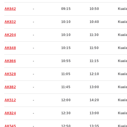
AK642
-
09:15
10:50
Kual
AK832
-
10:10
10:40
Kual
AK204
-
10:10
11:30
Kual
AK648
-
10:15
11:50
Kual
AK866
-
10:55
11:15
Kual
AK528
-
11:05
12:10
Kual
AK882
-
11:45
13:00
Kual
AK512
-
12:00
14:20
Kual
AK824
-
12:30
13:00
Kual
AK545
-
12:50
13:35
Kual