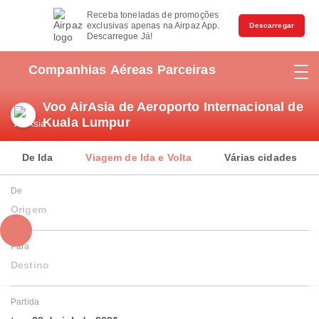
Receba toneladas de promoções
exclusivas apenas na Airpaz App.
Descarregar
Descarregue Já!
Companhias Aéreas Parceiras
Voo AirAsia de Aeroporto Internacional de
Kuala Lumpur
De Ida
Viagem de Ida e Volta
Várias cidades
De
Origem
Para
Destino
Partida