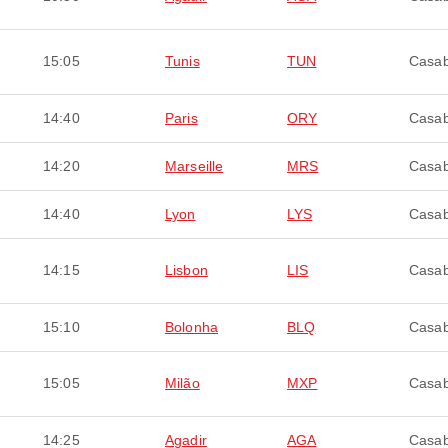
15:05
Tunis
TUN
Casab
14:40
Paris
ORY
Casab
14:20
Marseille
MRS
Casab
14:40
Lyon
LYS
Casab
14:15
Lisbon
LIS
Casab
15:10
Bolonha
BLQ
Casab
15:05
Milão
MXP
Casab
14:25
Agadir
AGA
Casab