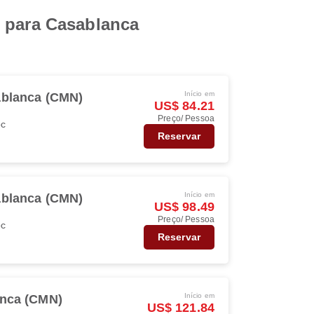
c para Casablanca
Início em
blanca (CMN)
US$ 84.21
Preço/ Pessoa
oc
Reservar
Início em
blanca (CMN)
US$ 98.49
Preço/ Pessoa
oc
Reservar
Início em
nca (CMN)
US$ 121.84