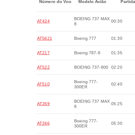
Número do Voo
Modelo Avião
Partid
BOEING 737 MAX
AT424
00:30
8
AT5621
Boeing 777
01:30
AT217
Boeing 787-8
01:35
AT522
BOEING 737-800
02:20
Boeing 777-
AT510
02:40
300ER
BOEING 737 MAX
AT269
05:25
8
Boeing 777-
AT266
05:30
300ER