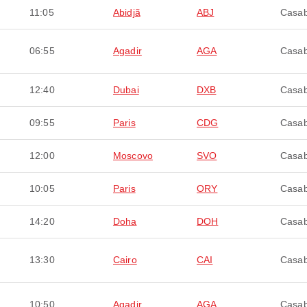
11:05
Abidjã
ABJ
Casab
06:55
Agadir
AGA
Casab
12:40
Dubai
DXB
Casab
09:55
Paris
CDG
Casab
12:00
Moscovo
SVO
Casab
10:05
Paris
ORY
Casab
14:20
Doha
DOH
Casab
13:30
Cairo
CAI
Casab
10:50
Agadir
AGA
Casab