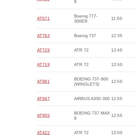
8
Boeing 777-
AT571
11:50
300ER
AT763
Boeing 737
12:35
AT729
ATR 72
12:45
AT719
ATR 72
12:50
BOEING 737-800
AT981
12:50
(WINGLETS)
AT947
AIRBUS A330-300
12:55
BOEING 737 MAX
AT955
12:55
8
AT422
ATR 72
13:00