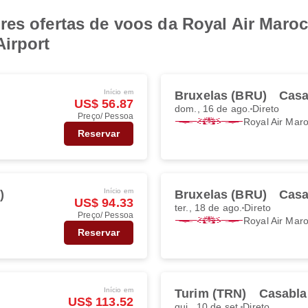
res ofertas de voos da Royal Air Maro
irport
Início em
Bruxelas (BRU)
Casa
US$ 56.87
dom., 16 de ago.
Direto
Preço/ Pessoa
Royal Air Mar
Reservar
Início em
)
Bruxelas (BRU)
Casa
US$ 94.33
ter., 18 de ago.
Direto
Preço/ Pessoa
Royal Air Mar
Reservar
Início em
Turim (TRN)
Casabla
US$ 113.52
qui., 10 de set.
Direto