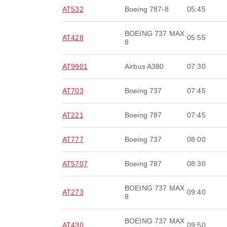
AT532
Boeing 787-8
05:45
BOEING 737 MAX
AT428
05:55
8
AT9901
Airbus A380
07:30
AT703
Boeing 737
07:45
AT221
Boeing 787
07:45
AT777
Boeing 737
08:00
AT5707
Boeing 787
08:30
BOEING 737 MAX
AT273
09:40
8
BOEING 737 MAX
AT430
09:50