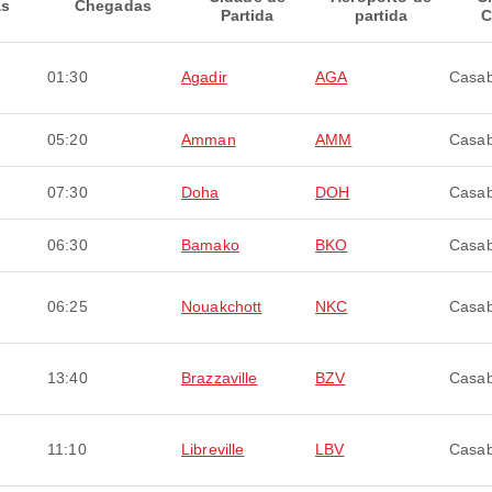
as
Chegadas
Partida
partida
C
01:30
Agadir
AGA
Casab
05:20
Amman
AMM
Casab
07:30
Doha
DOH
Casab
06:30
Bamako
BKO
Casab
06:25
Nouakchott
NKC
Casab
13:40
Brazzaville
BZV
Casab
11:10
Libreville
LBV
Casab