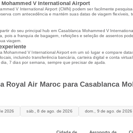
Mohammed V International Airport
mmed V International Airport (CMN) podem ser facilmente pesquisad
reserva com antecedência e mantém suas datas de viagem flexíveis,
partir do seu principal hub em Casablanca Mohammed V International
rva, pois a franquia de bagagem, refeições e seleção de assentos pode
sua viagem.
experiente
 Mohammed V International Airport em um só lugar e compare datas, 
is, incluindo transferência bancária, carteira digital e conta virtu
 dia, 7 dias por semana, sempre que precisar de ajuda.
 da Royal Air Maroc para Casablanca M
 de 2026
sáb., 8 de ago. de 2026
dom., 9 de ago. de 2026
Cidade de
Aeroporto de
C