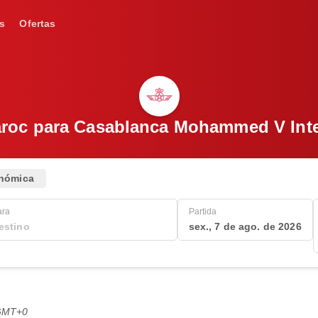
s
Ofertas
aroc para Casablanca Mohammed V Inter
nómica
ara
Partida
sex., 7 de ago. de 2026
 GMT+0