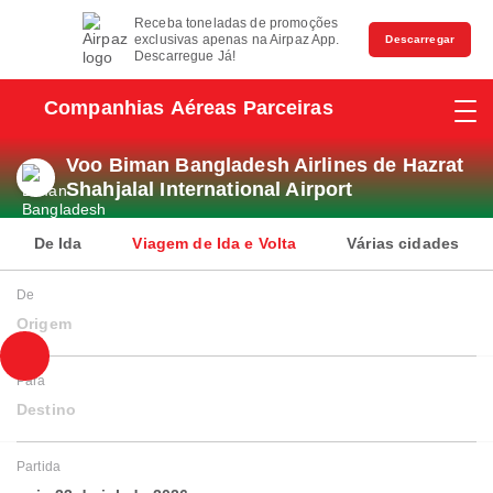
Receba toneladas de promoções
exclusivas apenas na Airpaz App.
Descarregar
Descarregue Já!
Companhias Aéreas Parceiras
Voo Biman Bangladesh Airlines de Hazrat
Shahjalal International Airport
De Ida
Viagem de Ida e Volta
Várias cidades
De
Origem
Para
Destino
Partida