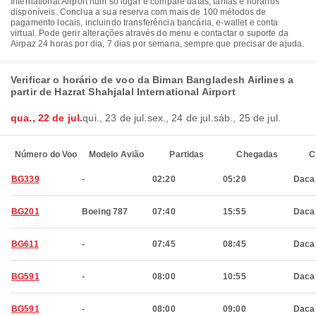
International Airport num só lugar e compare datas, tarifas e horários
disponíveis. Conclua a sua reserva com mais de 100 métodos de
pagamento locais, incluindo transferência bancária, e-wallet e conta
virtual. Pode gerir alterações através do menu e contactar o suporte da
Airpaz 24 horas por dia, 7 dias por semana, sempre que precisar de ajuda.
Verificar o horário de voo da Biman Bangladesh Airlines a
partir de Hazrat Shahjalal International Airport
qua., 22 de jul.
qui., 23 de jul.
sex., 24 de jul.
sáb., 25 de jul.
Número do Voo
Modelo Avião
Partidas
Chegadas
C
BG339
-
02:20
05:20
Daca
BG201
Boeing 787
07:40
15:55
Daca
BG611
-
07:45
08:45
Daca
BG591
-
08:00
10:55
Daca
BG591
-
08:00
09:00
Daca