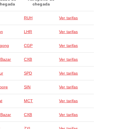
hegada
chegada
RUH
Ver tarifas
on
LHR
Ver tarifas
agong
CGP
Ver tarifas
 Bazar
CXB
Ver tarifas
ur
SPD
Ver tarifas
pore
SIN
Ver tarifas
at
MCT
Ver tarifas
 Bazar
CXB
Ver tarifas
t
ZYL
Ver tarifas