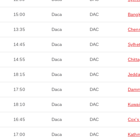
15:00
Daca
DAC
Bang
13:35
Daca
DAC
Chenn
14:45
Daca
DAC
Sylhe
14:55
Daca
DAC
Chitt
18:15
Daca
DAC
Jedd
17:50
Daca
DAC
Dam
18:10
Daca
DAC
Kuwai
16:45
Daca
DAC
Cox's
17:00
Daca
DAC
Kath