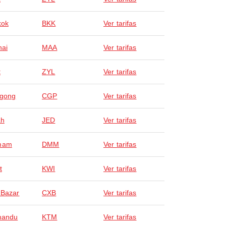
kok
BKK
Ver tarifas
ai
MAA
Ver tarifas
t
ZYL
Ver tarifas
agong
CGP
Ver tarifas
ah
JED
Ver tarifas
mam
DMM
Ver tarifas
t
KWI
Ver tarifas
 Bazar
CXB
Ver tarifas
mandu
KTM
Ver tarifas