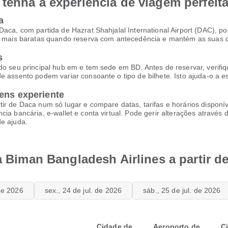
tenha a experiência de viagem perfeit
a
 Daca, com partida de Hazrat Shahjalal International Airport (DAC),
ser mais baratas quando reserva com antecedência e mantém as suas 
s
do seu principal hub em e tem sede em BD. Antes de reservar, verifiq
de assento podem variar consoante o tipo de bilhete. Isto ajuda-o a 
ens experiente
tir de Daca num só lugar e compare datas, tarifas e horários dispon
cia bancária, e-wallet e conta virtual. Pode gerir alterações através
de ajuda.
da Biman Bangladesh Airlines a partir d
 de 2026
sex., 24 de jul. de 2026
sáb., 25 de jul. de 2026
Cidade de
Aeroporto de
C