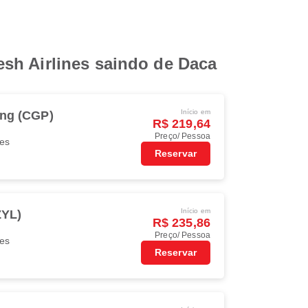
sh Airlines saindo de Daca
Início em
ong (CGP)
R$ 219,64
Preço/ Pessoa
nes
Reservar
Início em
ZYL)
R$ 235,86
Preço/ Pessoa
nes
Reservar