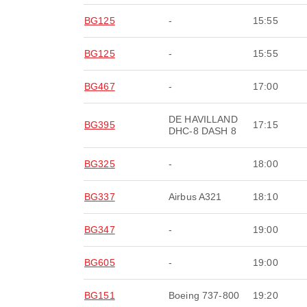
BG125
-
15:55
BG125
-
15:55
BG467
-
17:00
DE HAVILLAND
BG395
17:15
DHC-8 DASH 8
BG325
-
18:00
BG337
Airbus A321
18:10
BG347
-
19:00
BG605
-
19:00
BG151
Boeing 737-800
19:20