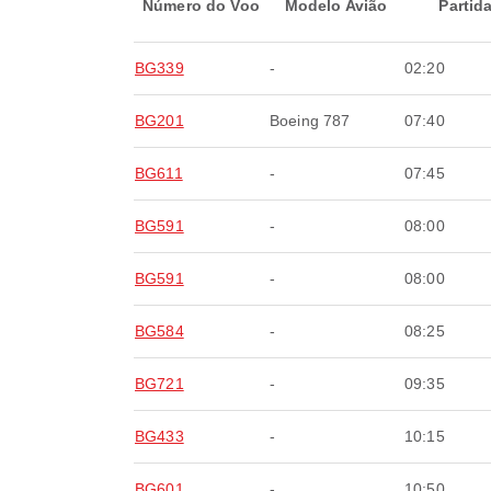
Número do Voo
Modelo Avião
Partid
BG339
-
02:20
BG201
Boeing 787
07:40
BG611
-
07:45
BG591
-
08:00
BG591
-
08:00
BG584
-
08:25
BG721
-
09:35
BG433
-
10:15
BG601
-
10:50