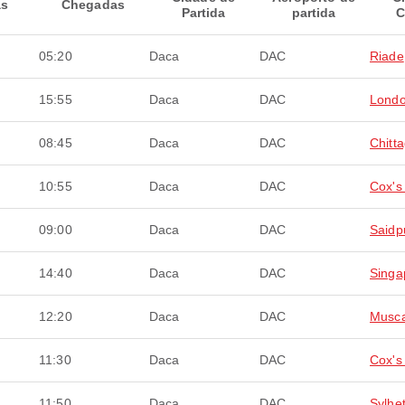
as
Chegadas
Partida
partida
C
05:20
Daca
DAC
Riade
15:55
Daca
DAC
Lond
08:45
Daca
DAC
Chitt
10:55
Daca
DAC
Cox's
09:00
Daca
DAC
Saidp
14:40
Daca
DAC
Singa
12:20
Daca
DAC
Musc
11:30
Daca
DAC
Cox's
11:50
Daca
DAC
Sylhe