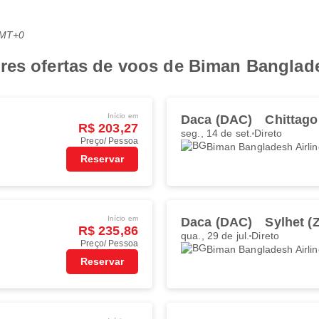
GMT+0
res ofertas de voos de Biman Banglade
Início em
Daca (DAC)
Chittag
R$ 203,27
seg., 14 de set.
Direto
Preço/ Pessoa
Biman Bangladesh Airli
Reservar
Início em
Daca (DAC)
Sylhet (
R$ 235,86
qua., 29 de jul.
Direto
Preço/ Pessoa
Biman Bangladesh Airli
Reservar