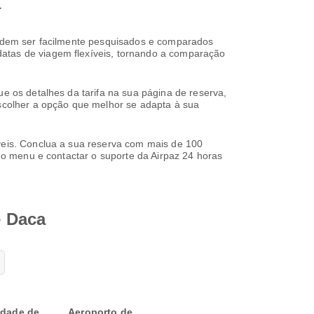
a
 podem ser facilmente pesquisados e comparados
datas de viagem flexíveis, tornando a comparação
ue os detalhes da tarifa na sua página de reserva,
escolher a opção que melhor se adapta à sua
íveis. Conclua a sua reserva com mais de 100
 do menu e contactar o suporte da Airpaz 24 horas
e Daca
idade de
Aeroporto de