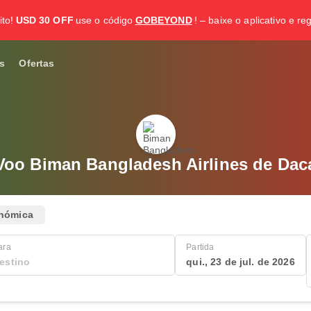
to!
USD 30 OFF
use o código
GOBEYOND
! – baixe o aplicativo e re
s
Ofertas
Voo Biman Bangladesh Airlines de Dac
nómica
ara
Partida
qui., 23 de jul. de 2026