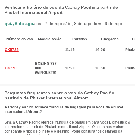
Verificar o horário de voo da Cathay Pacific a partir de
Phuket International Airport
qui., 6 de ago.
sex., 7 de ago.
sáb., 8 de ago.
dom., 9 de ago.
Número do Voo
Modelo Avião
Partidas
Chegadas
C
CX5725
-
11:15
16:00
Phuk
BOEING 737-
CX770
800
11:50
16:50
Phuk
(WINGLETS)
Perguntas frequentes sobre o voo da Cathay Pacific
partindo de Phuket International Airport
A Cathay Pacific fornece franquia de bagagem para voos de Phuket
International Airport?
Sim, a Cathay Pacific oferece franquia de bagagem para voos Doméstico &
International a partir de Phuket International Airport. Os detalhes variam
consoante o tipo de bilhete e o destino. Pode consultar os detalhes da