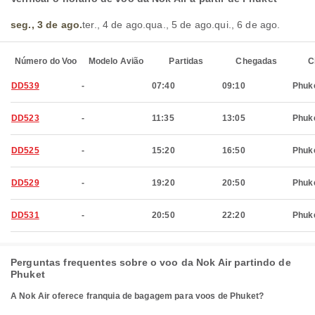
seg., 3 de ago.
ter., 4 de ago.
qua., 5 de ago.
qui., 6 de ago.
Número do Voo
Modelo Avião
Partidas
Chegadas
C
DD539
-
07:40
09:10
Phuk
DD523
-
11:35
13:05
Phuk
DD525
-
15:20
16:50
Phuk
DD529
-
19:20
20:50
Phuk
DD531
-
20:50
22:20
Phuk
Perguntas frequentes sobre o voo da Nok Air partindo de
Phuket
A Nok Air oferece franquia de bagagem para voos de Phuket?