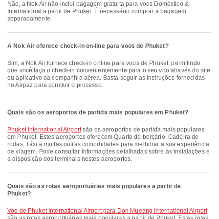
Não, a Nok Air não inclui bagagem gratuita para voos Doméstico &
International a partir de Phuket. É necessário comprar a bagagem
separadamente.
A Nok Air oferece check-in on-line para voos de Phuket?
Sim, a Nok Air fornece check-in online para voos de Phuket, permitindo
que você faça o check-in convenientemente para o seu voo através do site
ou aplicativo da companhia aérea. Basta seguir as instruções fornecidas
no Airpaz para concluir o processo.
Quais são os aeroportos de partida mais populares em Phuket?
Phuket International Airport
são os aeroportos de partida mais populares
em Phuket. Estes aeroportos oferecem Quarto do berçário, Cadeira de
rodas, Táxi e muitas outras comodidades para melhorar a sua experiência
de viagem. Pode consultar informações detalhadas sobre as instalações e
a disposição dos terminais nestes aeroportos.
Quais são as rotas aeroportuárias mais populares a partir de
Phuket?
voo de Phuket International Airport para Don Mueang International Airport
são as rotas aeroportuárias mais populares a partir de Phuket. Estas rotas