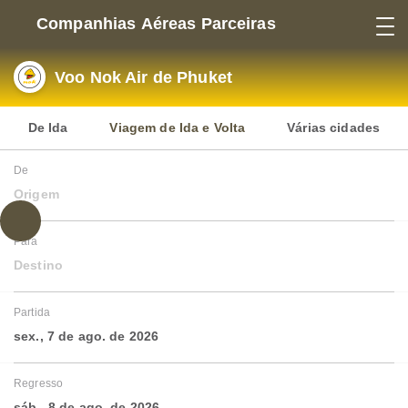
Companhias Aéreas Parceiras
Voo Nok Air de Phuket
De Ida
Viagem de Ida e Volta
Várias cidades
De
Origem
Para
Destino
Partida
sex., 7 de ago. de 2026
Regresso
sáb., 8 de ago. de 2026