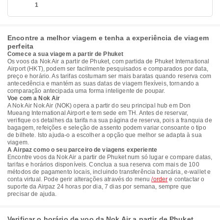
1
Encontre a melhor viagem e tenha a experiência de viagem
perfeita
Comece a sua viagem a partir de Phuket
Os voos da Nok Air a partir de Phuket, com partida de Phuket International
Airport (HKT), podem ser facilmente pesquisados e comparados por data,
preço e horário. As tarifas costumam ser mais baratas quando reserva com
antecedência e mantém as suas datas de viagem flexíveis, tornando a
comparação antecipada uma forma inteligente de poupar.
Voe com a Nok Air
A Nok Air Nok Air (NOK) opera a partir do seu principal hub em Don
Mueang International Airport e tem sede em TH. Antes de reservar,
verifique os detalhes da tarifa na sua página de reserva, pois a franquia de
bagagem, refeições e seleção de assento podem variar consoante o tipo
de bilhete. Isto ajuda-o a escolher a opção que melhor se adapta à sua
viagem.
A Airpaz como o seu parceiro de viagens experiente
Encontre voos da Nok Air a partir de Phuket num só lugar e compare datas,
tarifas e horários disponíveis. Conclua a sua reserva com mais de 100
métodos de pagamento locais, incluindo transferência bancária, e-wallet e
conta virtual. Pode gerir alterações através do menu
/order
e contactar o
suporte da Airpaz 24 horas por dia, 7 dias por semana, sempre que
precisar de ajuda.
Verificar o horário de voo da Nok Air a partir de Phuket