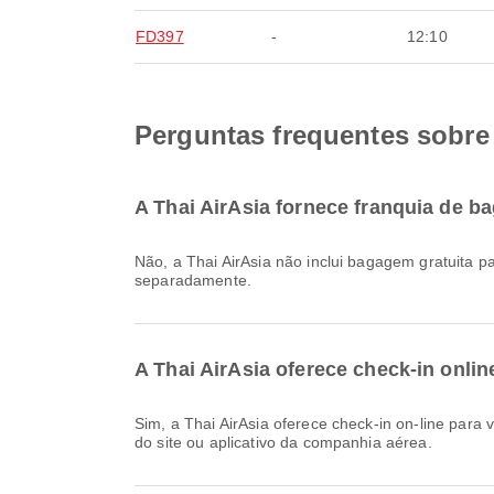
FD397
-
12:10
Perguntas frequentes sobre 
A Thai AirAsia fornece franquia de b
Não, a Thai AirAsia não inclui bagagem gratuita para voos Doméstico & International a partir de Ngurah Rai International Airport. Será necessário comprar a bagagem
separadamente.
A Thai AirAsia oferece check-in onlin
Sim, a Thai AirAsia oferece check-in on-line para voos de Ngurah Rai International Airport, permitindo que você faça o check-in do seu voo de forma conveniente através
do site ou aplicativo da companhia aérea.