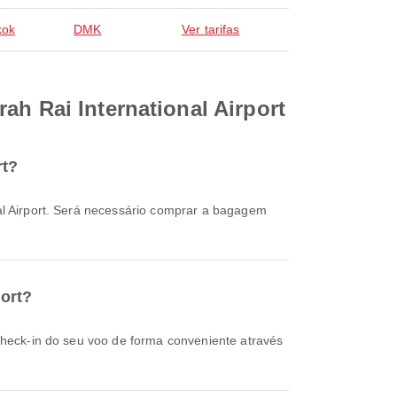
kok
DMK
Ver tarifas
ah Rai International Airport
rt?
port?