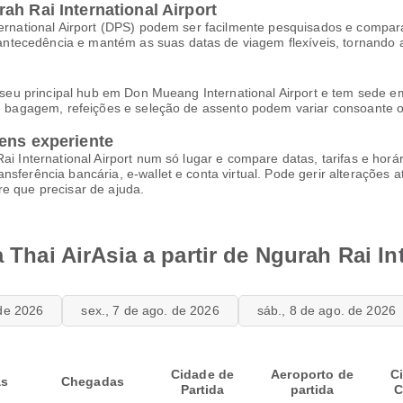
ah Rai International Airport
ternational Airport (DPS) podem ser facilmente pesquisados e comparad
ntecedência e mantém as suas datas de viagem flexíveis, tornando 
o seu principal hub em Don Mueang International Airport e tem sede e
de bagagem, refeições e seleção de assento podem variar consoante o 
ens experiente
Rai International Airport num só lugar e compare datas, tarifas e hor
nsferência bancária, e-wallet e conta virtual. Pode gerir alterações
re que precisar de ajuda.
a Thai AirAsia a partir de Ngurah Rai In
 de 2026
sex., 7 de ago. de 2026
sáb., 8 de ago. de 2026
Cidade de
Aeroporto de
C
as
Chegadas
Partida
partida
C