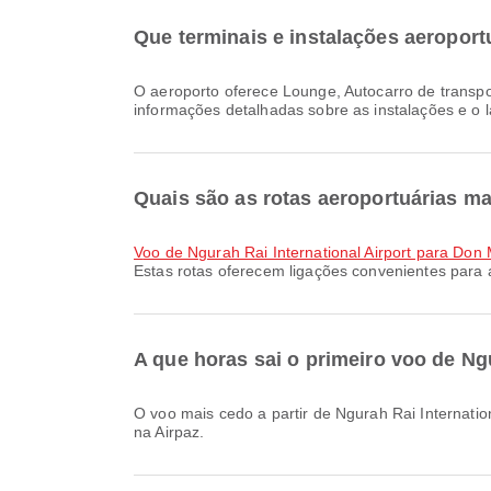
Que terminais e instalações aeroportu
O aeroporto oferece Lounge, Autocarro de transporte, Hotel Aeroporto e muitas outras comodidades para melhorar a sua experiência de viagem. Pode consultar
informações detalhadas sobre as instalações e o 
Quais são as rotas aeroportuárias mai
voo de Ngurah Rai International Airport para Don 
Estas rotas oferecem ligações convenientes para 
A que horas sai o primeiro voo de Ng
O voo mais cedo a partir de Ngurah Rai International Airport com a Thai AirAsia parte às 11:55. Pode consultar este horário e comparar outras opções de voo disponíveis
na Airpaz.