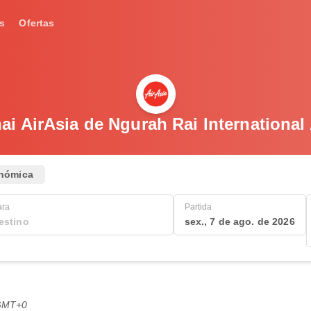
s
Ofertas
ai AirAsia de Ngurah Rai International 
nómica
ara
Partida
sex., 7 de ago. de 2026
 GMT+0