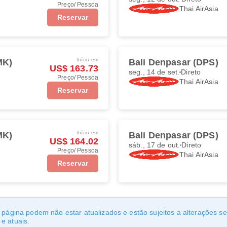
Preço/ Pessoa
Thai AirAsia
Reservar
Início em
MK)
Bali Denpasar (DPS)
US$ 163.73
seg., 14 de set.
Direto
Preço/ Pessoa
Thai AirAsia
Reservar
Início em
MK)
Bali Denpasar (DPS)
US$ 164.02
sáb., 17 de out.
Direto
Preço/ Pessoa
Thai AirAsia
Reservar
a página podem não estar atualizados e estão sujeitos a alterações 
e atuais.