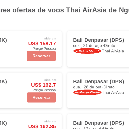
es ofertas de voos Thai AirAsia de Ngu
Início em
MK)
Bali Denpasar (DPS)
US$ 158.17
sex., 21 de ago.
Direto
Preço/ Pessoa
Thai AirAsia
Reservar
Início em
MK)
Bali Denpasar (DPS)
US$ 162.7
qua., 28 de out.
Direto
Preço/ Pessoa
Thai AirAsia
Reservar
Início em
MK)
Bali Denpasar (DPS)
US$ 162.85
seg., 12 de out.
Direto