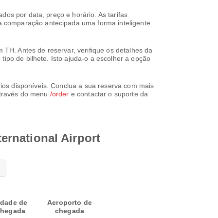
os por data, preço e horário. As tarifas
a comparação antecipada uma forma inteligente
m TH. Antes de reservar, verifique os detalhes da
tipo de bilhete. Isto ajuda-o a escolher a opção
ários disponíveis. Conclua a sua reserva com mais
 através do menu
/order
e contactar o suporte da
ternational Airport
idade de
Aeroporto de
hegada
chegada