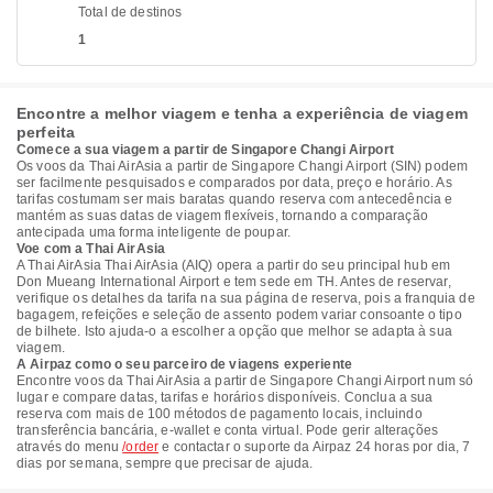
Total de destinos
1
Encontre a melhor viagem e tenha a experiência de viagem
perfeita
Comece a sua viagem a partir de Singapore Changi Airport
Os voos da Thai AirAsia a partir de Singapore Changi Airport (SIN) podem
ser facilmente pesquisados e comparados por data, preço e horário. As
tarifas costumam ser mais baratas quando reserva com antecedência e
mantém as suas datas de viagem flexíveis, tornando a comparação
antecipada uma forma inteligente de poupar.
Voe com a Thai AirAsia
A Thai AirAsia Thai AirAsia (AIQ) opera a partir do seu principal hub em
Don Mueang International Airport e tem sede em TH. Antes de reservar,
verifique os detalhes da tarifa na sua página de reserva, pois a franquia de
bagagem, refeições e seleção de assento podem variar consoante o tipo
de bilhete. Isto ajuda-o a escolher a opção que melhor se adapta à sua
viagem.
A Airpaz como o seu parceiro de viagens experiente
Encontre voos da Thai AirAsia a partir de Singapore Changi Airport num só
lugar e compare datas, tarifas e horários disponíveis. Conclua a sua
reserva com mais de 100 métodos de pagamento locais, incluindo
transferência bancária, e-wallet e conta virtual. Pode gerir alterações
através do menu
/order
e contactar o suporte da Airpaz 24 horas por dia, 7
dias por semana, sempre que precisar de ajuda.