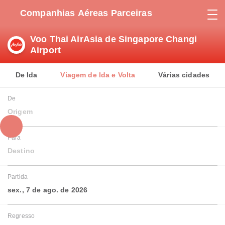
Companhias Aéreas Parceiras
Voo Thai AirAsia de Singapore Changi
Airport
De Ida
Viagem de Ida e Volta
Várias cidades
De
Origem
Para
Destino
Partida
sex., 7 de ago. de 2026
Regresso