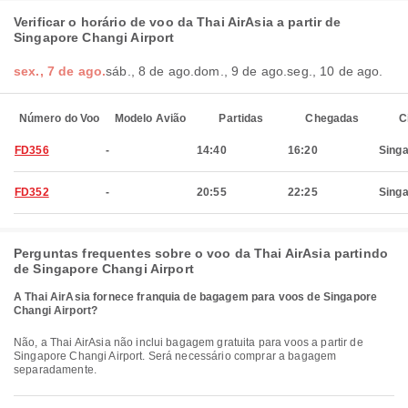
Verificar o horário de voo da Thai AirAsia a partir de
Singapore Changi Airport
sex., 7 de ago.
sáb., 8 de ago.
dom., 9 de ago.
seg., 10 de ago.
Número do Voo
Modelo Avião
Partidas
Chegadas
C
FD356
-
14:40
16:20
Sing
FD352
-
20:55
22:25
Sing
Perguntas frequentes sobre o voo da Thai AirAsia partindo
de Singapore Changi Airport
A Thai AirAsia fornece franquia de bagagem para voos de Singapore
Changi Airport?
Não, a Thai AirAsia não inclui bagagem gratuita para voos a partir de
Singapore Changi Airport. Será necessário comprar a bagagem
separadamente.