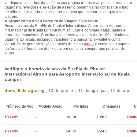
verifique os detalhes da tarifa na sua página de reserva, pois a franquia de
bagagem, refeições e seleção de assento podem variar consoante o tipo
de bilhete. Isto ajuda-o a escolher a opção que melhor se adapta à sua
viagem.
A Airpaz como o Seu Parceiro de Viagem Experiente
Encontre voos da FireFly de Phuket International Airport para Aeroporto
Internacional de Kuala Lumpur num só lugar e compare datas, tarifas e
horários disponíveis. Conclua a sua reserva com mais de 100 métodos de
pagamento locais, incluindo transferência bancária, e-wallet e conta
virtual. Pode gerir alterações através do menu
/order
e contactar o suporte
da Airpaz 24 horas por dia, 7 dias por semana, sempre que precisar de
ajuda.
Verifique o horário de voo da FireFly de Phuket
International Airport para Aeroporto Internacional de Kuala
Lumpur
dom., 9 de ago.
seg., 10 de ago.
ter., 11 de ago.
qua., 12 de ago.
Número do Voo
Modelo Avião
Partidas
Chegadas
C
FY7495
-
10:30
13:00
Phuk
FY7499
-
14:05
16:40
Phuk