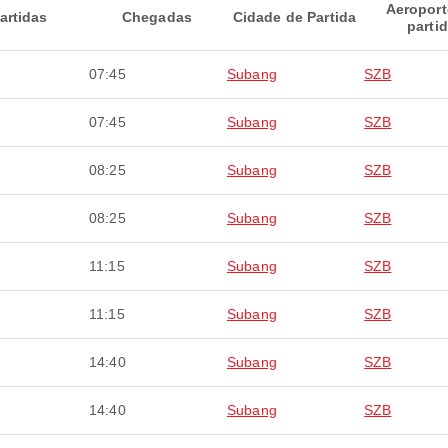
Aeroport
artidas
Chegadas
Cidade de Partida
parti
07:45
Subang
SZB
07:45
Subang
SZB
08:25
Subang
SZB
08:25
Subang
SZB
11:15
Subang
SZB
11:15
Subang
SZB
14:40
Subang
SZB
14:40
Subang
SZB