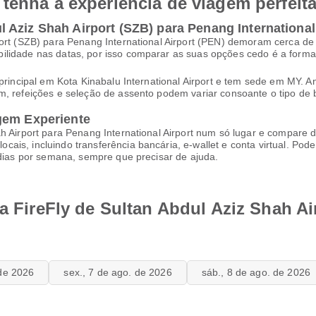
tenha a experiência de viagem perfeit
Aziz Shah Airport (SZB) para Penang International
port (SZB) para Penang International Airport (PEN) demoram cerca d
ilidade nas datas, por isso comparar as suas opções cedo é a forma
principal em Kota Kinabalu International Airport e tem sede em MY. Ant
, refeições e seleção de assento podem variar consoante o tipo de b
gem Experiente
h Airport para Penang International Airport num só lugar e compare da
is, incluindo transferência bancária, e-wallet e conta virtual. Pod
 dias por semana, sempre que precisar de ajuda.
da FireFly de Sultan Abdul Aziz Shah A
 de 2026
sex., 7 de ago. de 2026
sáb., 8 de ago. de 2026