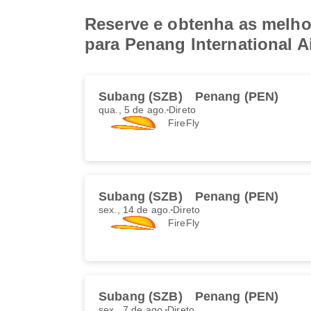
Reserve e obtenha as melhor
para Penang International A
Subang (SZB)
Penang (PEN)
qua., 5 de ago.
Direto
FireFly
Subang (SZB)
Penang (PEN)
sex., 14 de ago.
Direto
FireFly
Subang (SZB)
Penang (PEN)
sex., 7 de ago.
Direto