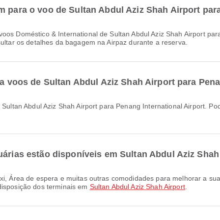
m para o voo de Sultan Abdul Aziz Shah Airport para
sultar os detalhes da bagagem na Airpaz durante a reserva.
ra voos de Sultan Abdul Aziz Shah Airport para Pena
uárias estão disponíveis em Sultan Abdul Aziz Shah
disposição dos terminais em
Sultan Abdul Aziz Shah Airport
.