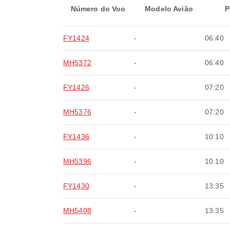
Número do Voo
Modelo Avião
P
FY1424
-
06:40
MH5372
-
06:40
FY1426
-
07:20
MH5376
-
07:20
FY1436
-
10:10
MH5396
-
10:10
FY1430
-
13:35
MH5408
-
13:35