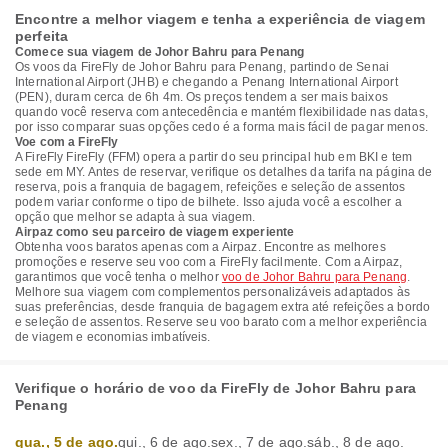
Encontre a melhor viagem e tenha a experiência de viagem
perfeita
Comece sua viagem de Johor Bahru para Penang
Os voos da FireFly de Johor Bahru para Penang, partindo de Senai
International Airport (JHB) e chegando a Penang International Airport
(PEN), duram cerca de 6h 4m. Os preços tendem a ser mais baixos
quando você reserva com antecedência e mantém flexibilidade nas datas,
por isso comparar suas opções cedo é a forma mais fácil de pagar menos.
Voe com a FireFly
A FireFly FireFly (FFM) opera a partir do seu principal hub em BKI e tem
sede em MY. Antes de reservar, verifique os detalhes da tarifa na página de
reserva, pois a franquia de bagagem, refeições e seleção de assentos
podem variar conforme o tipo de bilhete. Isso ajuda você a escolher a
opção que melhor se adapta à sua viagem.
Airpaz como seu parceiro de viagem experiente
Obtenha voos baratos apenas com a Airpaz. Encontre as melhores
promoções e reserve seu voo com a FireFly facilmente. Com a Airpaz,
garantimos que você tenha o melhor
voo de Johor Bahru para Penang
.
Melhore sua viagem com complementos personalizáveis adaptados às
suas preferências, desde franquia de bagagem extra até refeições a bordo
e seleção de assentos. Reserve seu voo barato com a melhor experiência
de viagem e economias imbatíveis.
Verifique o horário de voo da FireFly de Johor Bahru para
Penang
qua., 5 de ago.
qui., 6 de ago.
sex., 7 de ago.
sáb., 8 de ago.