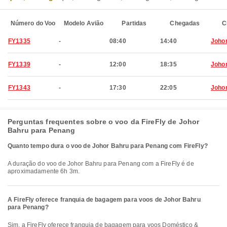
Número do Voo
Modelo Avião
Partidas
Chegadas
C
FY1335
-
08:40
14:40
Joho
FY1339
-
12:00
18:35
Joho
FY1343
-
17:30
22:05
Joho
Perguntas frequentes sobre o voo da FireFly de Johor
Bahru para Penang
Quanto tempo dura o voo de Johor Bahru para Penang com FireFly?
A duração do voo de Johor Bahru para Penang com a FireFly é de
aproximadamente 6h 3m.
A FireFly oferece franquia de bagagem para voos de Johor Bahru
para Penang?
Sim, a FireFly oferece franquia de bagagem para voos Doméstico &