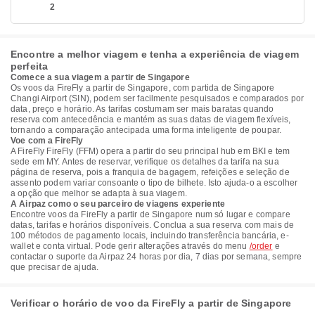
2
Encontre a melhor viagem e tenha a experiência de viagem
perfeita
Comece a sua viagem a partir de Singapore
Os voos da FireFly a partir de Singapore, com partida de Singapore
Changi Airport (SIN), podem ser facilmente pesquisados e comparados por
data, preço e horário. As tarifas costumam ser mais baratas quando
reserva com antecedência e mantém as suas datas de viagem flexíveis,
tornando a comparação antecipada uma forma inteligente de poupar.
Voe com a FireFly
A FireFly FireFly (FFM) opera a partir do seu principal hub em BKI e tem
sede em MY. Antes de reservar, verifique os detalhes da tarifa na sua
página de reserva, pois a franquia de bagagem, refeições e seleção de
assento podem variar consoante o tipo de bilhete. Isto ajuda-o a escolher
a opção que melhor se adapta à sua viagem.
A Airpaz como o seu parceiro de viagens experiente
Encontre voos da FireFly a partir de Singapore num só lugar e compare
datas, tarifas e horários disponíveis. Conclua a sua reserva com mais de
100 métodos de pagamento locais, incluindo transferência bancária, e-
wallet e conta virtual. Pode gerir alterações através do menu
/order
e
contactar o suporte da Airpaz 24 horas por dia, 7 dias por semana, sempre
que precisar de ajuda.
Verificar o horário de voo da FireFly a partir de Singapore