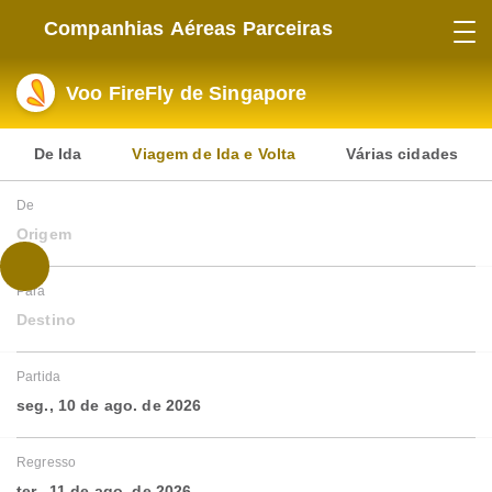
Companhias Aéreas Parceiras
Voo FireFly de Singapore
De Ida
Viagem de Ida e Volta
Várias cidades
De
Origem
Para
Destino
Partida
seg., 10 de ago. de 2026
Regresso
ter., 11 de ago. de 2026