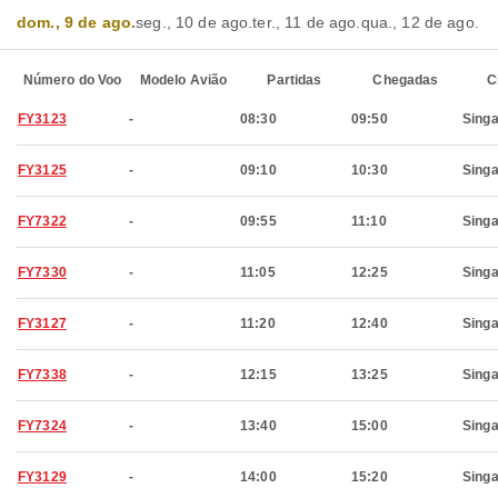
dom., 9 de ago.
seg., 10 de ago.
ter., 11 de ago.
qua., 12 de ago.
Número do Voo
Modelo Avião
Partidas
Chegadas
C
FY3123
-
08:30
09:50
Sing
FY3125
-
09:10
10:30
Sing
FY7322
-
09:55
11:10
Sing
FY7330
-
11:05
12:25
Sing
FY3127
-
11:20
12:40
Sing
FY7338
-
12:15
13:25
Sing
FY7324
-
13:40
15:00
Sing
FY3129
-
14:00
15:20
Sing