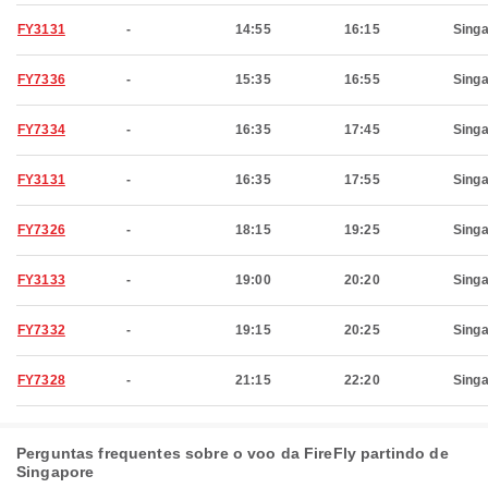
FY3131
-
14:55
16:15
Sing
FY7336
-
15:35
16:55
Sing
FY7334
-
16:35
17:45
Sing
FY3131
-
16:35
17:55
Sing
FY7326
-
18:15
19:25
Sing
FY3133
-
19:00
20:20
Sing
FY7332
-
19:15
20:25
Sing
FY7328
-
21:15
22:20
Sing
Perguntas frequentes sobre o voo da FireFly partindo de
Singapore