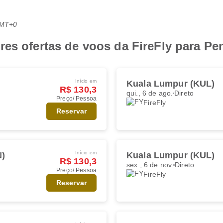
GMT+0
res ofertas de voos da FireFly para P
Início em
Kuala Lumpur (KUL)
R$ 130,3
qui., 6 de ago.
Direto
Preço/ Pessoa
FireFly
Reservar
Início em
N)
Kuala Lumpur (KUL)
R$ 130,3
sex., 6 de nov.
Direto
Preço/ Pessoa
FireFly
Reservar