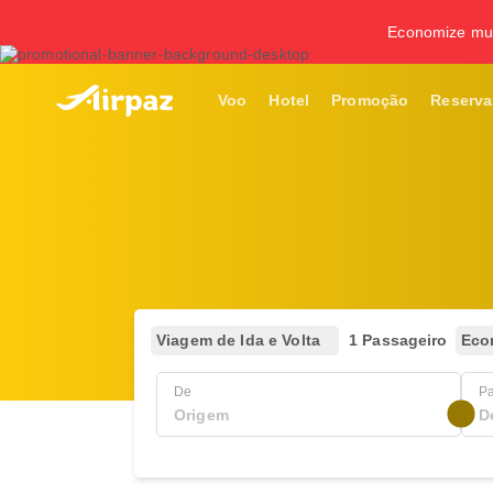
Economize mui
Voo
Hotel
Promoção
Reserva
Viagem de Ida e Volta
1 Passageiro
Eco
De
P