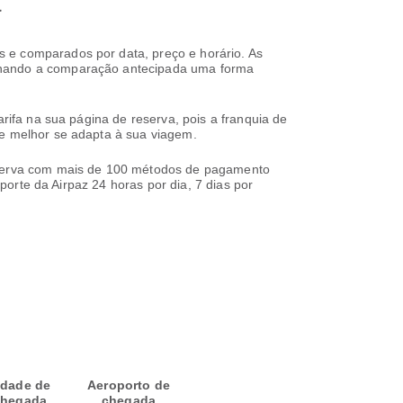
a
s e comparados por data, preço e horário. As
ornando a comparação antecipada uma forma
arifa na sua página de reserva, pois a franquia de
ue melhor se adapta à sua viagem.
reserva com mais de 100 métodos de pagamento
uporte da Airpaz 24 horas por dia, 7 dias por
idade de
Aeroporto de
hegada
chegada