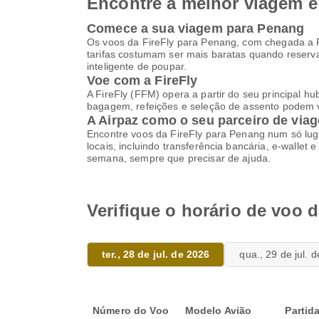
Encontre a melhor viagem e 
Comece a sua viagem para Penang
Os voos da FireFly para Penang, com chegada a Pe
tarifas costumam ser mais baratas quando reser
inteligente de poupar.
Voe com a FireFly
A FireFly (FFM) opera a partir do seu principal hu
bagagem, refeições e seleção de assento podem va
A Airpaz como o seu parceiro de viag
Encontre voos da FireFly para Penang num só lug
locais, incluindo transferência bancária, e-wallet 
semana, sempre que precisar de ajuda.
Verifique o horário de voo 
ter., 28 de jul. de 2026
qua., 29 de jul. 
Número do Voo
Modelo Avião
Partid