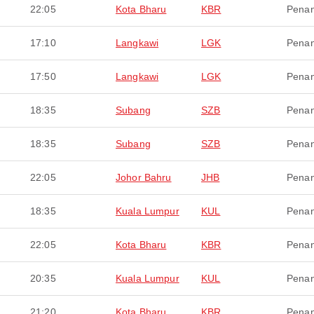
22:05
Kota Bharu
KBR
Pena
17:10
Langkawi
LGK
Pena
17:50
Langkawi
LGK
Pena
18:35
Subang
SZB
Pena
18:35
Subang
SZB
Pena
22:05
Johor Bahru
JHB
Pena
18:35
Kuala Lumpur
KUL
Pena
22:05
Kota Bharu
KBR
Pena
20:35
Kuala Lumpur
KUL
Pena
21:20
Kota Bharu
KBR
Pena