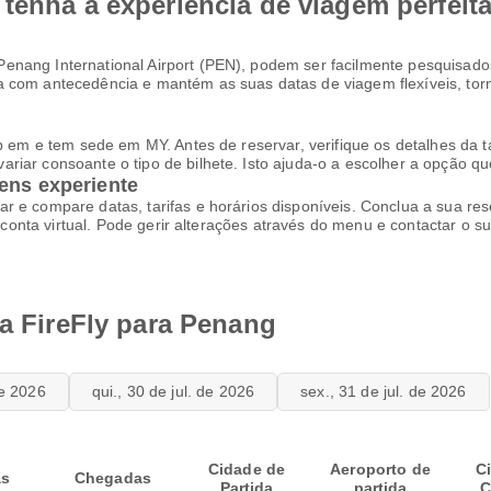
tenha a experiência de viagem perfeit
nang International Airport (PEN), podem ser facilmente pesquisado
va com antecedência e mantém as suas datas de viagem flexíveis, t
b em e tem sede em MY. Antes de reservar, verifique os detalhes da t
riar consoante o tipo de bilhete. Isto ajuda-o a escolher a opção q
ens experiente
ar e compare datas, tarifas e horários disponíveis. Conclua a sua 
e conta virtual. Pode gerir alterações através do menu e contactar o s
da FireFly para Penang
de 2026
qui., 30 de jul. de 2026
sex., 31 de jul. de 2026
Cidade de
Aeroporto de
C
as
Chegadas
Partida
partida
C