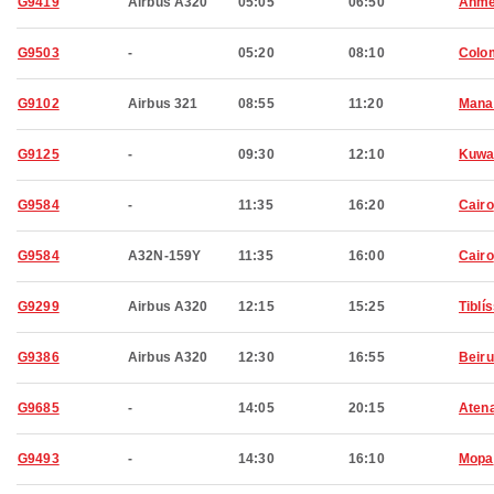
G9419
Airbus A320
05:05
06:50
Ahme
G9503
-
05:20
08:10
Colo
G9102
Airbus 321
08:55
11:20
Man
G9125
-
09:30
12:10
Kuwa
G9584
-
11:35
16:20
Cairo
G9584
A32N-159Y
11:35
16:00
Cairo
G9299
Airbus A320
12:15
15:25
Tiblís
G9386
Airbus A320
12:30
16:55
Beiru
G9685
-
14:05
20:15
Aten
G9493
-
14:30
16:10
Mopa