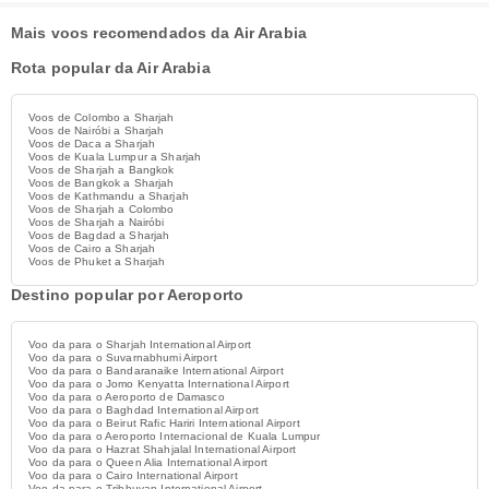
Mais voos recomendados da Air Arabia
Rota popular da Air Arabia
Voos de Colombo a Sharjah
Voos de Nairóbi a Sharjah
Voos de Daca a Sharjah
Voos de Kuala Lumpur a Sharjah
Voos de Sharjah a Bangkok
Voos de Bangkok a Sharjah
Voos de Kathmandu a Sharjah
Voos de Sharjah a Colombo
Voos de Sharjah a Nairóbi
Voos de Bagdad a Sharjah
Voos de Cairo a Sharjah
Voos de Phuket a Sharjah
Destino popular por Aeroporto
Voo da para o Sharjah International Airport
Voo da para o Suvarnabhumi Airport
Voo da para o Bandaranaike International Airport
Voo da para o Jomo Kenyatta International Airport
Voo da para o Aeroporto de Damasco
Voo da para o Baghdad International Airport
Voo da para o Beirut Rafic Hariri International Airport
Voo da para o Aeroporto Internacional de Kuala Lumpur
Voo da para o Hazrat Shahjalal International Airport
Voo da para o Queen Alia International Airport
Voo da para o Cairo International Airport
Voo da para o Tribhuvan International Airport