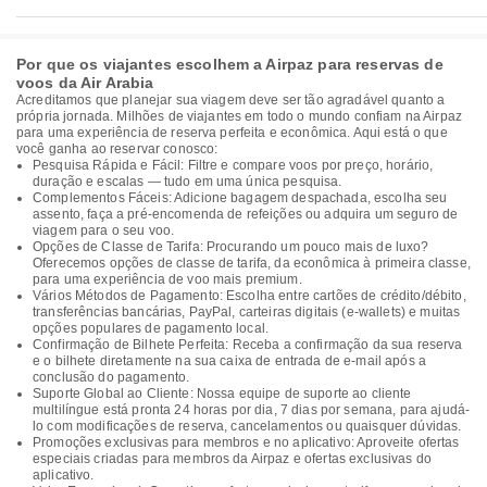
Por que os viajantes escolhem a Airpaz para reservas de
voos da Air Arabia
Acreditamos que planejar sua viagem deve ser tão agradável quanto a
própria jornada. Milhões de viajantes em todo o mundo confiam na Airpaz
para uma experiência de reserva perfeita e econômica. Aqui está o que
você ganha ao reservar conosco:
Pesquisa Rápida e Fácil: Filtre e compare voos por preço, horário,
duração e escalas — tudo em uma única pesquisa.
Complementos Fáceis: Adicione bagagem despachada, escolha seu
assento, faça a pré-encomenda de refeições ou adquira um seguro de
viagem para o seu voo.
Opções de Classe de Tarifa: Procurando um pouco mais de luxo?
Oferecemos opções de classe de tarifa, da econômica à primeira classe,
para uma experiência de voo mais premium.
Vários Métodos de Pagamento: Escolha entre cartões de crédito/débito,
transferências bancárias, PayPal, carteiras digitais (e-wallets) e muitas
opções populares de pagamento local.
Confirmação de Bilhete Perfeita: Receba a confirmação da sua reserva
e o bilhete diretamente na sua caixa de entrada de e-mail após a
conclusão do pagamento.
Suporte Global ao Cliente: Nossa equipe de suporte ao cliente
multilíngue está pronta 24 horas por dia, 7 dias por semana, para ajudá-
lo com modificações de reserva, cancelamentos ou quaisquer dúvidas.
Promoções exclusivas para membros e no aplicativo: Aproveite ofertas
especiais criadas para membros da Airpaz e ofertas exclusivas do
aplicativo.