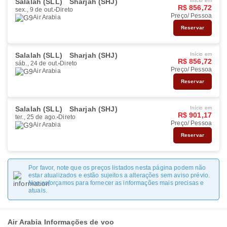
Salalah (SLL)
Sharjah (SHJ)
Início em
R$ 856,72
sex., 9 de out.
Direto
Preço/ Pessoa
Air Arabia
Reservar
Salalah (SLL)
Sharjah (SHJ)
Início em
R$ 856,72
sáb., 24 de out.
Direto
Preço/ Pessoa
Air Arabia
Reservar
Salalah (SLL)
Sharjah (SHJ)
Início em
R$ 901,17
ter., 25 de ago.
Direto
Preço/ Pessoa
Air Arabia
Reservar
Por favor, note que os preços listados nesta página podem não
estar atualizados e estão sujeitos a alterações sem aviso prévio.
Nos esforçamos para fornecer as informações mais precisas e
atuais.
Air Arabia Informações de voo