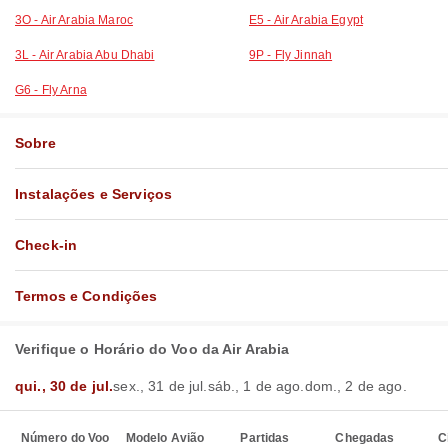
3O - Air Arabia Maroc
E5 - Air Arabia Egypt
3L - Air Arabia Abu Dhabi
9P - Fly Jinnah
G6 - Fly Arna
Sobre
Instalações e Serviços
Check-in
Termos e Condições
Verifique o Horário do Voo da Air Arabia
qui., 30 de jul.
sex., 31 de jul.
sáb., 1 de ago.
dom., 2 de ago.
Número do Voo
Modelo Avião
Partidas
Chegadas
C