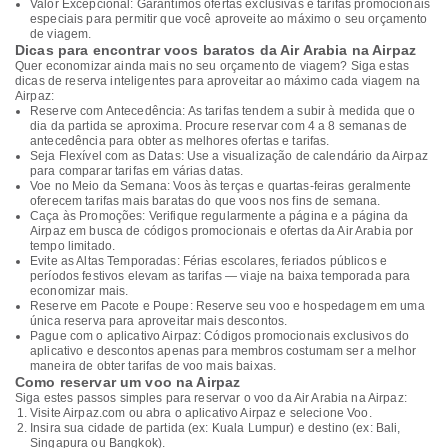
Valor Excepcional: Garantimos ofertas exclusivas e tarifas promocionais
especiais para permitir que você aproveite ao máximo o seu orçamento
de viagem.
Dicas para encontrar voos baratos da Air Arabia na Airpaz
Quer economizar ainda mais no seu orçamento de viagem? Siga estas
dicas de reserva inteligentes para aproveitar ao máximo cada viagem na
Airpaz:
Reserve com Antecedência: As tarifas tendem a subir à medida que o
dia da partida se aproxima. Procure reservar com 4 a 8 semanas de
antecedência para obter as melhores ofertas e tarifas.
Seja Flexível com as Datas: Use a visualização de calendário da Airpaz
para comparar tarifas em várias datas.
Voe no Meio da Semana: Voos às terças e quartas-feiras geralmente
oferecem tarifas mais baratas do que voos nos fins de semana.
Caça às Promoções: Verifique regularmente a página e a página da
Airpaz em busca de códigos promocionais e ofertas da Air Arabia por
tempo limitado.
Evite as Altas Temporadas: Férias escolares, feriados públicos e
períodos festivos elevam as tarifas — viaje na baixa temporada para
economizar mais.
Reserve em Pacote e Poupe: Reserve seu voo e hospedagem em uma
única reserva para aproveitar mais descontos.
Pague com o aplicativo Airpaz: Códigos promocionais exclusivos do
aplicativo e descontos apenas para membros costumam ser a melhor
maneira de obter tarifas de voo mais baixas.
Como reservar um voo na Airpaz
Siga estes passos simples para reservar o voo da Air Arabia na Airpaz:
Visite Airpaz.com ou abra o aplicativo Airpaz e selecione Voo.
Insira sua cidade de partida (ex: Kuala Lumpur) e destino (ex: Bali,
Singapura ou Bangkok).