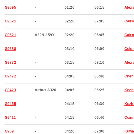
G9595
-
01:20
06:15
Alexa
G9621
-
02:20
07:05
Cairo
G9621
A32N-159Y
02:20
06:45
Cairo
G9588
-
03:10
06:00
Colo
G9772
-
03:15
08:10
Alexa
G9472
-
04:05
06:40
Chen
G9423
Airbus A320
04:05
06:25
Koch
G9455
-
04:15
06:30
Kozh
G9411
-
04:15
06:40
Coim
G969
-
04:20
07:00
Kuwa