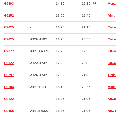
G9493
-
14:30
16:10
+1d
Mopa
G9252
-
16:00
19:40
Alma
G9625
-
16:25
21:10
Cairo
G9625
A32N-159Y
16:25
20:50
Cairo
G9122
Airbus A320
17:20
19:55
Kuwa
G9122
A32A-174Y
17:20
20:00
Kuwa
G9297
A32N-174Y
17:30
21:00
Tiblís
G9104
Airbus 321
18:10
20:35
Man
G9122
-
18:25
21:05
Kuwa
G9466
Airbus A320
18:35
21:05
New 