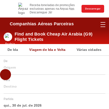
Receba toneladas de promoções
exclusivas apenas na Airpaz App.
Descarregar
Descarregue Já!
Companhias Aéreas Parceiras
Find and Book Cheap Air Arabia (G9)
Flight Tickets
De Ida
Viagem de Ida e Volta
Várias cidades
De
Origem
Para
Destino
Partida
qui., 30 de jul. de 2026