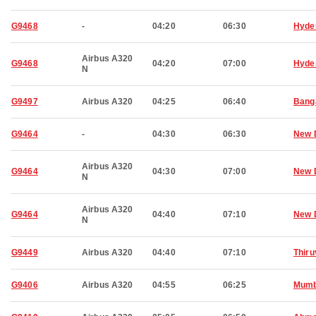
G9468
-
04:20
06:30
Hyde
Airbus A320
G9468
04:20
07:00
Hyde
N
G9497
Airbus A320
04:25
06:40
Bang
G9464
-
04:30
06:30
New 
Airbus A320
G9464
04:30
07:00
New 
N
Airbus A320
G9464
04:40
07:10
New 
N
G9449
Airbus A320
04:40
07:10
Thir
G9406
Airbus A320
04:55
06:25
Mumb