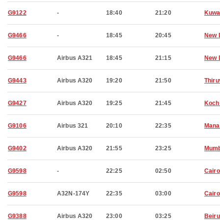
G9122
-
18:40
21:20
Kuwa
G9466
-
18:45
20:45
New 
G9466
Airbus A321
18:45
21:15
New 
G9443
Airbus A320
19:20
21:50
Thir
G9427
Airbus A320
19:25
21:45
Koch
G9106
Airbus 321
20:10
22:35
Man
G9402
Airbus A320
21:55
23:25
Mumb
G9598
-
22:25
02:50
Cairo
G9598
A32N-174Y
22:35
03:00
Cairo
G9388
Airbus A320
23:00
03:25
Beiru